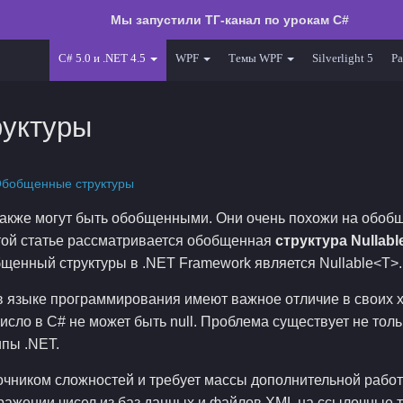
Мы запустили ТГ-канал по урокам C#
C# 5.0 и .NET 4.5
WPF
Темы WPF
Silverlight 5
Ра
уктуры
Обобщенные структуры
также могут быть обобщенными. Они очень похожи на обоб
той статье рассматривается обобщенная
структура Nullabl
щенный структуры в .NET Framework является Nullable<T>.
в языке программирования имеют важное отличие в своих х
Число в C# не может быть null. Проблема существует не толь
пы .NET.
точником сложностей и требует массы дополнительной рабо
ражении чисел из баз данных и файлов XML на ссылочные 