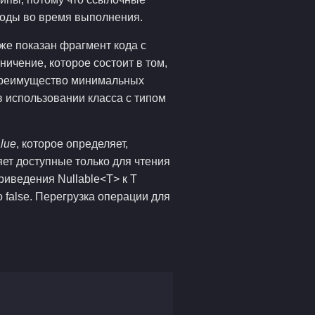
сходы во время выполнения.
же показан фрагмент кода с
ичение, которое состоит в том,
 преимущество минимальных
 в использовании класса с типом
lue
, которое определяет,
яет доступные только для чтения
риведения Nullable<T> к T
 false. Перегрузка операции для