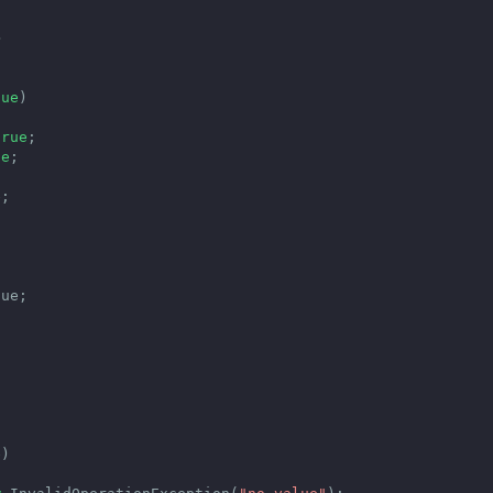


lue
)

true
;

ue
;

;

ue;

)
