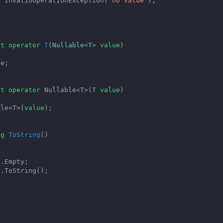
w
 InvalidOperationException(
"no value"
);



it
operator
T
(
Nullable<T> 
value
)

e;

it
operator
 Nullable<T>(T 
value
)

ble<T>(
value
);

ng
ToString
(
)

.Empty;

e
.ToString();
