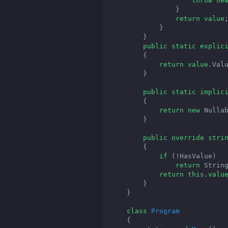
throw
ne
                }

return
value
;
            }

        }

public
static
explic
{

return
value
.Valu
        }

public
static
implic
        {

return
new
 Nulla
        }

public
override
stri
{

if
 (!HasValue)

return
 String
return
this
.
valu
        }

    }

class
Program
    {
