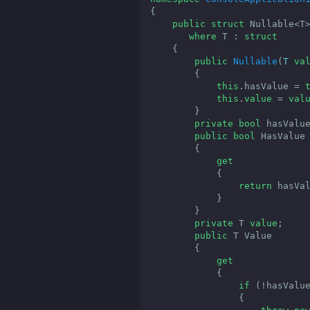
{

public
struct
 Nullable<T>
where
 T : 
struct
    {

public
Nullable
(
T 
va
{

this
.hasValue = 
this
.
value
 = 
val
        }

private
bool
 hasValue
public
bool
 HasValue

        {

get
            {

return
 hasVal
            }

        }

private
 T 
value
;

public
 T Value

        {

get
            {

if
 (!hasValue
                {
