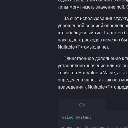
типы могут иметь значение null
За счет использования структ
упрощенной версией определения
что обобщенный тип T должен б
накладных расходов исчезло бы, 
Nullable<T> смысла нет.
Единственное дополнение к ти
установлено значение или же он
свойства HasValue и Value, а т
определена явно, так как она мо
приведения к Nullable<T> опред
using
 System;

namespace
ConsoleApplication