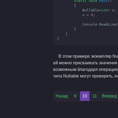
static
void
Main
(
)

{

            Nullable<
int
> x;

            x = 
4
;

            Console.ReadLine();

        }

    }

}
В этом примере экземпляр Null
ей можно присваивать значения
возможным благодаря операциям 
типа Nullable
могут проверять, ес