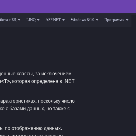
бота с БД
LINQ
ASP.NET
Windows 8/10
Программы
щенные классы, за исключением
e<T>
, которая определена в .NET
арактеристиках, поскольку число
ко с базами данных, но также с
ты по отображению данных.
типы, потому что ссылочные