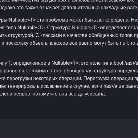
. Однако это также означает дополнительные накладные ра
уры Nullable<T> эта проблема может быть легко решена. Ни
 типа Nullable<T>. Структура Nullable<T> определяет огран
ыть структурой. С классами в качестве обобщенных типов
и поскольку объекты классов все равно могут быть null, то
пу Т, определенное в Nullable<T>, это поле типа bool
hasVa
о равно null. Помимо этого, обобщенная структура определ
акже перегрузки некоторых операций. Перегрузка операции п
жет генерировать исключение в случае, если hasValue равно
елена неявно, потому что она всегда успешна:
1