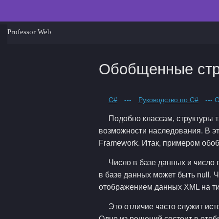
Professor Web
Обобщенные стр
C#
---
Руководство по C#
--- 
Подобно классам, структуры 
возможности наследования. В э
Framework. Итак, примером обоб
Число в базе данных и число 
в базе данных может быть null. 
отображением данных XML на ти
Это отличие часто служит ис
Одно из решений состоит в отоб