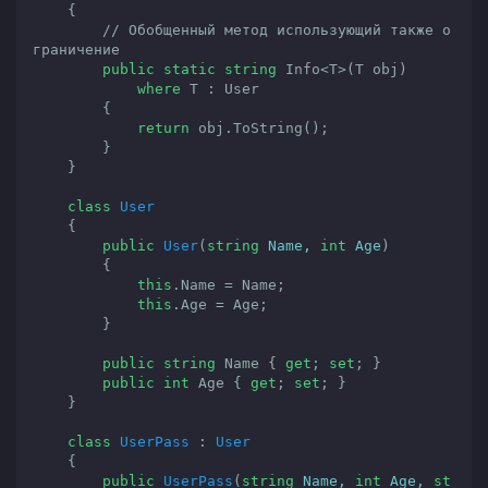
    {

// Обобщенный метод использующий также о
граничение
public
static
string
 Info<T>(T obj) 

where
 T : User

        {

return
 obj.ToString();

        }

    }

class
User
    {

public
User
(
string
 Name, 
int
 Age
)

{

this
.Name = Name;

this
.Age = Age;

        }

public
string
 Name { 
get
; 
set
; }

public
int
 Age { 
get
; 
set
; }

    }

class
UserPass
 : 
User
    {

public
UserPass
(
string
 Name, 
int
 Age, 
st