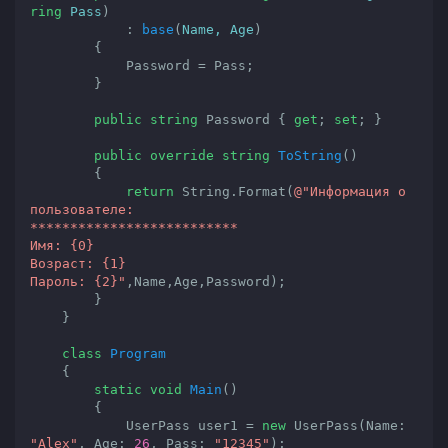
ring
 Pass
)

            : 
base
(
Name, Age
)

{

            Password = Pass;

        }

public
string
 Password { 
get
; 
set
; }

public
override
string
ToString
(
)

{

return
 String.Format(
@"Информация о 
пользователе:

**************************

Имя: {0}

Возраст: {1}

Пароль: {2}"
,Name,Age,Password);

        }

    }

class
Program
    {

static
void
Main
(
)

{

            UserPass user1 = 
new
 UserPass(Name: 
"Alex"
, Age: 
26
, Pass: 
"12345"
);
