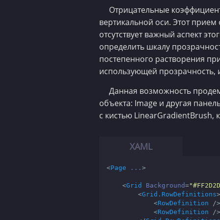
Отрицательные коэффициент
вертикальной оси. Этот прием
отсутствует важный аспект это
определить шкалу прозрачност
постепенного растворения при
использующей прозрачность, 
Данная возможность продем
объекта: Image и другая панел
с кистью LinearGradientBrush,
<
Page
...
>
<
Grid
Background
=
"#FF2D2
<
Grid.RowDefinitions
<
RowDefinition
 /
<
RowDefinition
 /