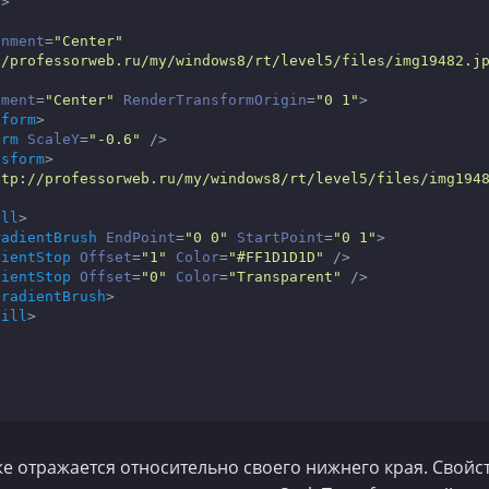
s
>
gnment
=
"Center"
//professorweb.ru/my/windows8/rt/level5/files/img19482.j
nment
=
"Center"
RenderTransformOrigin
=
"0 1"
>
sform
>
orm
ScaleY
=
"-0.6"
 />
nsform
>
ttp://professorweb.ru/my/windows8/rt/level5/files/img194
ill
>
radientBrush
EndPoint
=
"0 0"
StartPoint
=
"0 1"
>
dientStop
Offset
=
"1"
Color
=
"#FF1D1D1D"
 />
dientStop
Offset
=
"0"
Color
=
"Transparent"
 />
GradientBrush
>
Fill
>
же отражается относительно своего нижнего края. Свойс