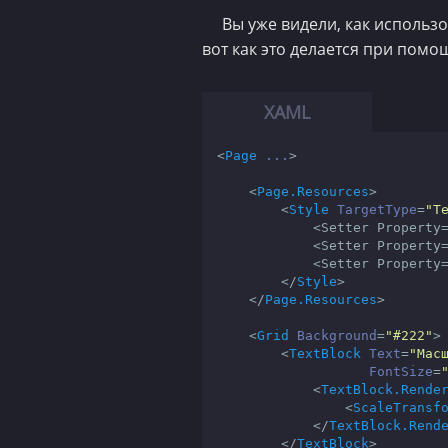
Вы уже видели, как использ
вот как это делается при помо
<
Page
...
>
<
Page.Resources
>
<
Style
TargetType
=
"T
            <
Setter
Property
            <
Setter
Property
            <
Setter
Property
</
Style
>
</
Page.Resources
>
<
Grid
Background
=
"#222"
>
<
TextBlock
Text
=
"Мас
FontSize
=
<
TextBlock.Rende
<
ScaleTransf
</
TextBlock.Rend
</
TextBlock
>