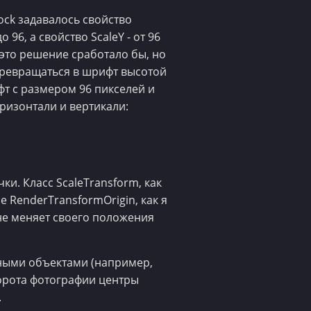
ock задавалось свойство
96, а свойство ScaleY - от 96
это решение сработало бы, но
 превращаться в шрифт высотой
ифт с размером 96 пикселей и
ризонтали и вертикали:
и. Класс ScaleTransform, как
е RenderTransformOrigin, как я
не меняет своего положения
ными объектами (например,
орота фотографии центры
.