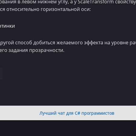
вания в левом нижнем углу, а у ScaleTransform свойству 
ся относительно горизонтальной оси:
ругой способ добиться желаемого эффекта на уровне ра
его задания прозрачности.
Лучший чат для C# программистов