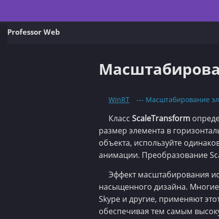
Professor Web
Масштабирова
WinRT
--- Масштабирование э
Класс
ScaleTransform
опреде
размер элемента в горизонта
объекта, используйте одинаков
анимации. Преобразование Scal
Эффект масштабирования ис
насыщенного дизайна. Многи
Skype и другие, применяют эт
обеспечивая тем самым высоку