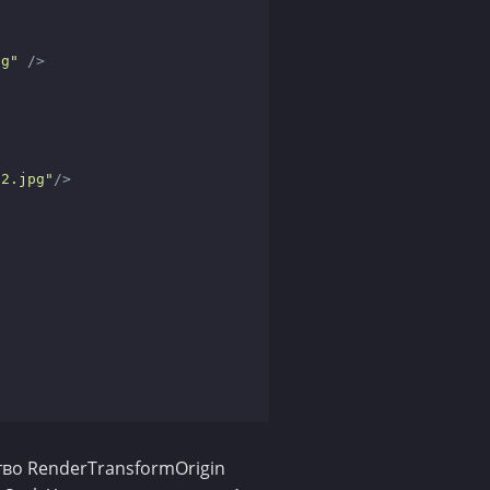
pg"
 />
82.jpg"
/>
тво RenderTransformOrigin