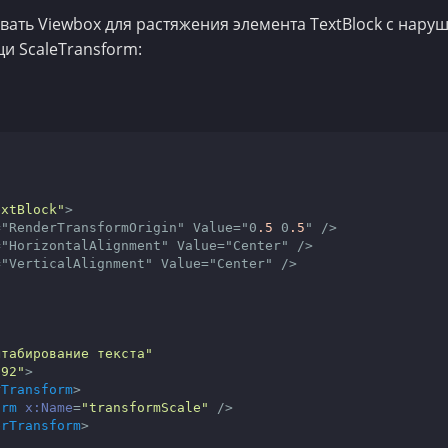
овать Viewbox для растяжения элемента TextBlock с нар
щи ScaleTransform:
extBlock"
>
="
RenderTransformOrigin
" 
Value
="0
.5
 0
.5
" />

="
HorizontalAlignment
" 
Value
="
Center
" />

="
VerticalAlignment
" 
Value
="
Center
" />

штабирование текста"
"92"
>
rTransform
>
orm
x:Name
=
"transformScale"
 />
erTransform
>