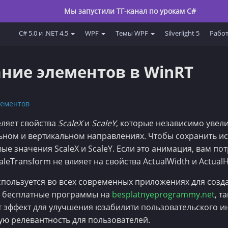
Мы запустили ТГ-канал по урокам C#
C# 5.0 и .NET 4.5
WPF
Темы WPF
Silverlight 5
Работ
ние элементов в WinRT
лементов
ляет свойства
ScaleX
и
ScaleY
, которые независимо уве
льном и вертикальном направлениях. Чтобы сохранить 
ые значения ScaleX и ScaleY. Если это анимация, вам по
eTransform не влияет на свойства ActualWidth и ActualH
пользуется во всех современных приложениях для созд
е бесплатные программы на
besplatnyeprogrammy.net
, т
от эффект для улучшения юзабилити пользовательского 
ю релевантность для пользователей.