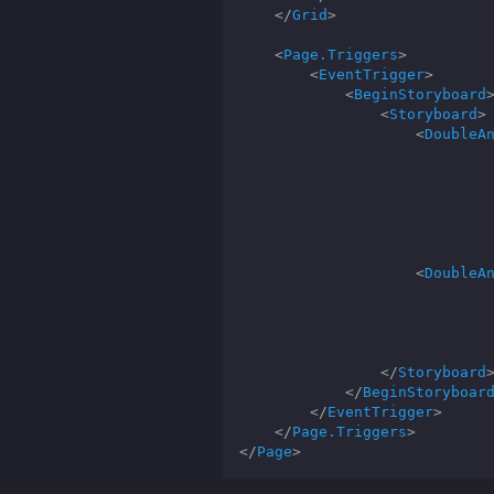
</
Grid
>
<
Page.Triggers
>
<
EventTrigger
>
<
BeginStoryboard
<
Storyboard
>
<
DoubleA
<
DoubleA
</
Storyboard
</
BeginStoryboar
</
EventTrigger
>
</
Page.Triggers
>
</
Page
>