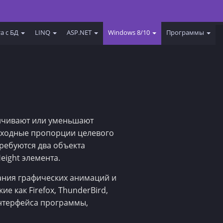
а с БД
LINQ
ASP.NET
Windows 8/10
Программы
личивают или уменьшают
исходные пропорции целевого
требуются два объекта
eight элемента.
ания графических анимаций и
акие как Firefox, ThunderBird,
интерфейса программы,