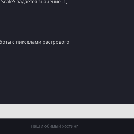
ScaleY задается значение -1,
боты с пикселами растрового
Пройди тесты
C# тест (легкий)
.NET тест (средний)
Наш любимый хостинг