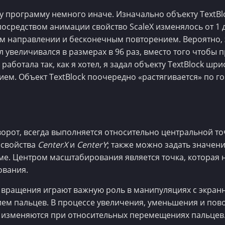
ту программу немного иначе. Изначально объекту TextBl
 посредством анимации свойство ScaleX изменялось от 1 до 
ом направлении и бесконечным повторением. Вероятно, 
л увеличивался в размерах в 96 раз, вместо того чтобы
аботала так, как я хотел, я задал объекту TextBlock шр
ем. Объект TextBlock поочередно «растягивается» по го
орот, всегда выполняется относительно центральной точк
 свойства
CenterX
и
CenterY
; также можно задать значени
е. Центром масштабирования является точка, которая 
ования.
вращения играют важную роль в манипуляциях с экран
ем пальцев. В процессе увеличения, уменьшения и пов
изменяются при относительных перемещениях пальцев