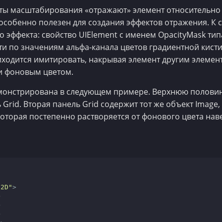
ы масштабирования «отражают» элемент относительно
 особенно полезен для создания эффектов отражения. К
го эффекта: свойство UIElement с именем OpacityMask ти
и по значениям альфа-канала цветов градиентной кисти
ходится имитировать, накрывая элемент другим элемент
и фоновым цветом.
онстрирована в следующем примере. Верхнюю половину
ь Grid. Вторая панель Grid содержит тот же объект Image
 которая постепенно растворяется от фонового цвета нав
D2D"
>
>
>
>