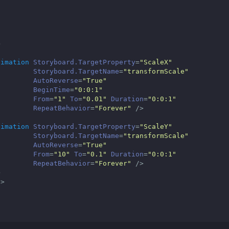
>
nimation
Storyboard.TargetProperty
=
"ScaleX"
Storyboard.TargetName
=
"transformScale"
AutoReverse
=
"True"
BeginTime
=
"0:0:1"
From
=
"1"
To
=
"0.01"
Duration
=
"0:0:1"
RepeatBehavior
=
"Forever"
 />
nimation
Storyboard.TargetProperty
=
"ScaleY"
Storyboard.TargetName
=
"transformScale"
AutoReverse
=
"True"
From
=
"10"
To
=
"0.1"
Duration
=
"0:0:1"
RepeatBehavior
=
"Forever"
 />
>
d
>