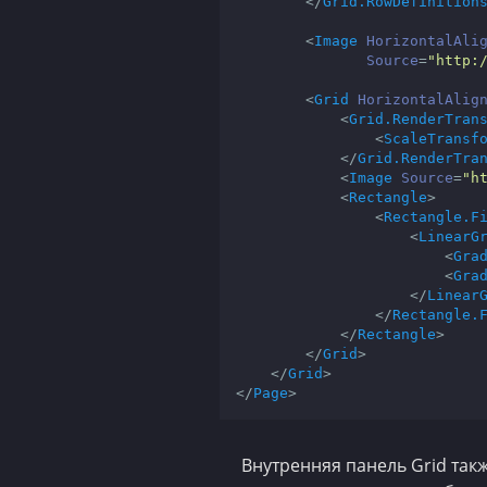
</
Grid.RowDefinition
<
Image
HorizontalAli
Source
=
"http:
<
Grid
HorizontalAlig
<
Grid.RenderTran
<
ScaleTransf
</
Grid.RenderTra
<
Image
Source
=
"h
<
Rectangle
>
<
Rectangle.F
<
LinearG
<
Gra
<
Gra
</
Linear
</
Rectangle.
</
Rectangle
>
</
Grid
>
</
Grid
>
</
Page
>
Внутренняя панель Grid так