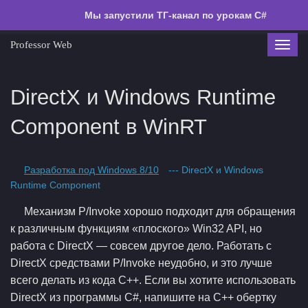
Мы запустили ТГ-канал по урокам C#
Professor Web
Toggl
navig
DirectX и Windows Runtime
Component в WinRT
Разработка под Windows 8/10
--- DirectX и Windows
Runtime Component
Механизм Р/Invoke хорошо подходит для обращения
к различным функциям «плоского» Win32 API, но
работа с DirectX — совсем другое дело. Работать с
DirectX средствами P/Invoke неудобно, и это лучше
всего делать из кода C++. Если вы хотите использовать
DirectX из программы C#, напишите на C++ обертку