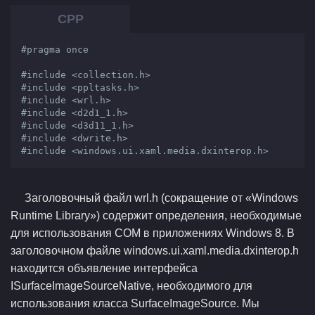
#pragma once

#include <collection.h>

#include <ppltasks.h>

#include <wrl.h>

#include <d2d1_1.h>

#include <d3d11_1.h>

#include <dwrite.h>

#include <windows.ui.xaml.media.dxinterop.h>
Заголовочный файл wrl.h (сокращение от «Windows
Runtime Library») содержит определения, необходимые
для использования COM в приложениях Windows 8. В
заголовочном файле windows.ui.xaml.media.dxinterop.h
находится объявление интерфейса
ISurfaceImageSourceNative, необходимого для
использования класса SurfaceImageSource. Мы