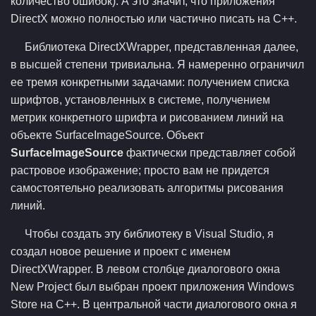
количество ошибок). А это значит, что приложения
DirectX можно полностью или частично писать на C++.
Библиотека DirectXWrapper, представленная далее,
в высшей степени тривиальна. Я намеренно ограничил
ее тремя конкретными задачами: получением списка
шрифтов, установленных в системе, получением
метрик конкретного шрифта и рисованием линий на
объекте SurfaceImageSource. Объект
SurfaceImageSource
фактически представляет собой
растровое изображение; просто вам не придется
самостоятельно реализовать алгоритмы рисования
линий.
Чтобы создать эту библиотеку в Visual Studio, я
создал новое решение и проект с именем
DirectXWrapper. В левом столбце диалогового окна
New Project был выбран проект приложения Windows
Store на C++. В центральной части диалогового окна я