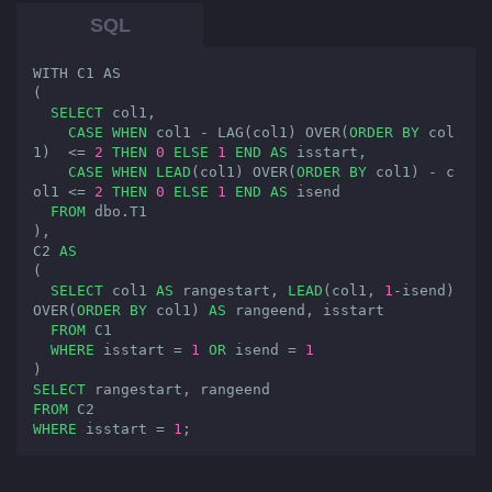
WITH C1 AS

(

SELECT
 col1,

CASE
WHEN
 col1 - LAG(col1) OVER(
ORDER
BY
 col
1)  <= 
2
THEN
0
ELSE
1
END
AS
 isstart, 

CASE
WHEN
LEAD
(col1) OVER(
ORDER
BY
 col1) - c
ol1 <= 
2
THEN
0
ELSE
1
END
AS
 isend

FROM
 dbo.T1

),

C2 
AS
(

SELECT
 col1 
AS
 rangestart, 
LEAD
(col1, 
1
-isend) 
OVER(
ORDER
BY
 col1) 
AS
 rangeend, isstart

FROM
 C1

WHERE
 isstart = 
1
OR
 isend = 
1
SELECT
FROM
WHERE
 isstart = 
1
;