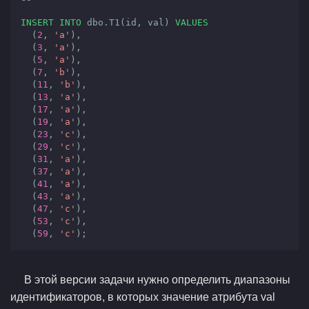
INSERT
INTO
 dbo.T1(id, val) 
VALUES
  (
2
, 
'a'
),

  (
3
, 
'a'
),

  (
5
, 
'a'
),

  (
7
, 
'b'
),

  (
11
, 
'b'
),

  (
13
, 
'a'
),

  (
17
, 
'a'
),

  (
19
, 
'a'
),

  (
23
, 
'c'
),

  (
29
, 
'c'
),

  (
31
, 
'a'
),

  (
37
, 
'a'
),

  (
41
, 
'a'
),

  (
43
, 
'a'
),

  (
47
, 
'c'
),

  (
53
, 
'c'
),

  (
59
, 
'c'
);
В этой версии задачи нужно определить диапазоны
идентификаторов, в которых значение атрибута val