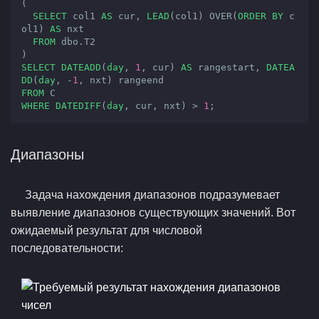
(

SELECT
 col1 
AS
 cur, 
LEAD
(col1) OVER(
ORDER
BY
 c
ol1) 
AS
 nxt

FROM
 dbo.T2

SELECT
DATEADD
(
day
, 
1
, cur) 
AS
 rangestart, 
DATEA
DD
(
day
, -
1
FROM
WHERE
DATEDIFF
(
day
, cur, nxt) > 
1
;
Диапазоны
Задача нахождения диапазонов подразумевает
выявление диапазонов существующих значений. Вот
ожидаемый результат для числовой
последовательности: