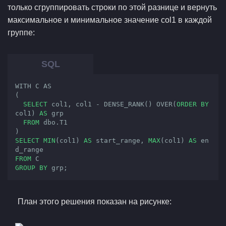
только сгруппировать строки по этой разнице и вернуть
максимальное и минимальное значение col1 в каждой
группе:
WITH C AS

(

SELECT
 col1, col1 - DENSE_RANK() OVER(
ORDER
BY
col1) 
AS
 grp

FROM
 dbo.T1

SELECT
MIN
(col1) 
AS
 start_range, 
MAX
(col1) 
AS
 en
FROM
GROUP
BY
 grp;
План этого решения показан на рисунке: