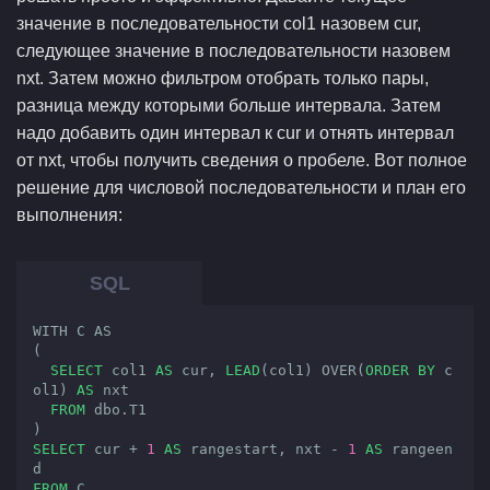
значение в последовательности col1 назовем cur,
следующее значение в последовательности назовем
nxt. Затем можно фильтром отобрать только пары,
разница между которыми больше интервала. Затем
надо добавить один интервал к cur и отнять интервал
от nxt, чтобы получить сведения о пробеле. Вот полное
решение для числовой последовательности и план его
выполнения:
WITH C AS

(

SELECT
 col1 
AS
 cur, 
LEAD
(col1) OVER(
ORDER
BY
 c
ol1) 
AS
 nxt

FROM
 dbo.T1

SELECT
 cur + 
1
AS
 rangestart, nxt - 
1
AS
 rangeen
FROM