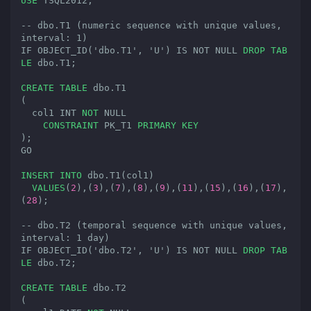
USE
 TSQL2012;
-- dbo.T1 (numeric sequence with unique values, 
interval: 1)
IF OBJECT_ID('dbo.T1', 'U') IS NOT NULL 
DROP
TAB
LE
 dbo.T1;
CREATE
TABLE
 dbo.T1

(

  col1 
INT
NOT
NULL
CONSTRAINT
 PK_T1 
PRIMARY
KEY
);
GO

INSERT
INTO
 dbo.T1(col1)

VALUES
(
2
),(
3
),(
7
),(
8
),(
9
),(
11
),(
15
),(
16
),(
17
),
(
28
);
-- dbo.T2 (temporal sequence with unique values, 
interval: 1 day)
IF OBJECT_ID('dbo.T2', 'U') IS NOT NULL 
DROP
TAB
LE
 dbo.T2;
CREATE
TABLE
 dbo.T2

(
