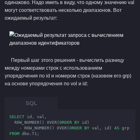
одинаково. Надо иметь в виду, что одному значению val
могут соответствовать несколько диапазонов. Вот
ожидаемый результат:
Первый шаг этого решения - вычислить разницу
между номерами строк с использованием
упорядочения по id и номером строк (назовем его grp)
на основе упорядочения по vol и id:
SELECT
 id, val,

  ROW_NUMBER() OVER(
ORDER
BY
 id)

    - ROW_NUMBER() OVER(
ORDER
BY
 val, id) 
AS
FROM
 dbo.T1;