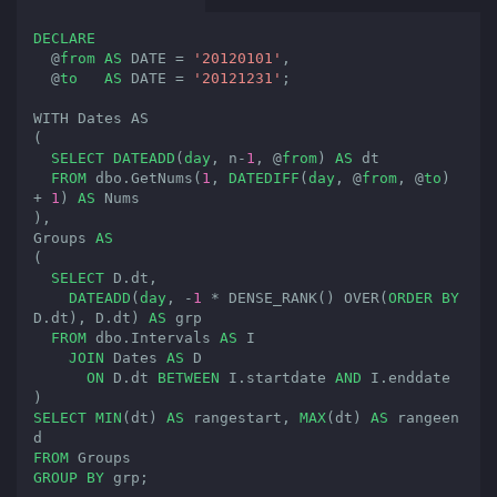
DECLARE
  @
from
AS
DATE
 = 
'20120101'
,

  @
to
AS
DATE
 = 
'20121231'
;
WITH Dates AS

(

SELECT
DATEADD
(
day
, n-
1
, @
from
) 
AS
 dt

FROM
 dbo.GetNums(
1
, 
DATEDIFF
(
day
, @
from
, @
to
) 
+ 
1
) 
AS
 Nums

),

Groups 
AS
(

SELECT
 D.dt, 

DATEADD
(
day
, -
1
 * DENSE_RANK() OVER(
ORDER
BY
D.dt), D.dt) 
AS
 grp

FROM
 dbo.Intervals 
AS
 I

JOIN
 Dates 
AS
 D

ON
 D.dt 
BETWEEN
 I.startdate 
AND
 I.enddate

SELECT
MIN
(dt) 
AS
 rangestart, 
MAX
(dt) 
AS
 rangeen
FROM
GROUP
BY
 grp;