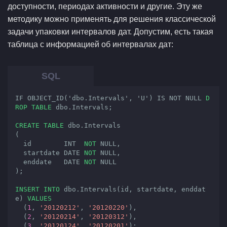
доступности, периодах активности и другие. Эту же
методику можно применять для решения классической
задачи упаковки интервалов дат. Допустим, есть такая
таблица с информацией об интервалах дат:
IF OBJECT_ID('dbo.Intervals', 'U') IS NOT NULL 
D
ROP
TABLE
 dbo.Intervals;
CREATE
TABLE
 dbo.Intervals

(

  id        
INT
NOT
NULL
,

  startdate 
DATE
NOT
NULL
,

  enddate   
DATE
NOT
NULL
);
INSERT
INTO
 dbo.Intervals(id, startdate, enddat
e) 
VALUES
  (
1
, 
'20120212'
, 
'20120220'
),

  (
2
, 
'20120214'
, 
'20120312'
),

  (
3
, 
'20120124'
, 
'20120201'
);