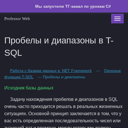
Мы запустили ТГ-канал по урокам C#
Professor Web
Toggl
navig
Пробелы и диапазоны в T-
SQL
Работа с базами данных в .NET Framework
---
Оконные
функции T-SQL
--- Пробелы и диапазоны
Исходник базы данных
Задачу нахождения пробелов и диапазонов в SQL
очень часто приходится решать в реальных жизненных
ситуациях. Основной принцип заключается в том, что у
вас есть определенная последовательность чисел или
значений дат и времени, между которыми должен