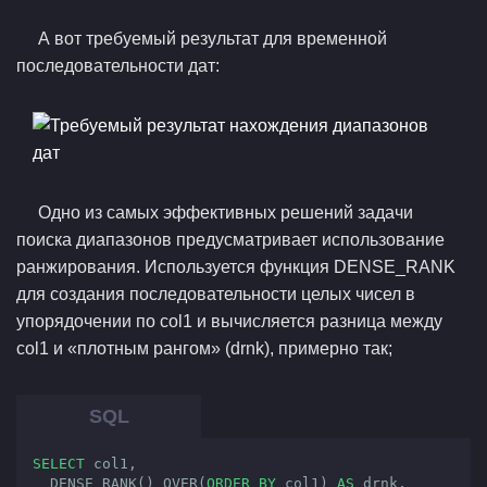
А вот требуемый результат для временной
последовательности дат:
Одно из самых эффективных решений задачи
поиска диапазонов предусматривает использование
ранжирования. Используется функция DENSE_RANK
для создания последовательности целых чисел в
упорядочении по col1 и вычисляется разница между
col1 и «плотным рангом» (drnk), примерно так;
SELECT
 col1,

  DENSE_RANK() OVER(
ORDER
BY
 col1) 
AS
 drnk,
