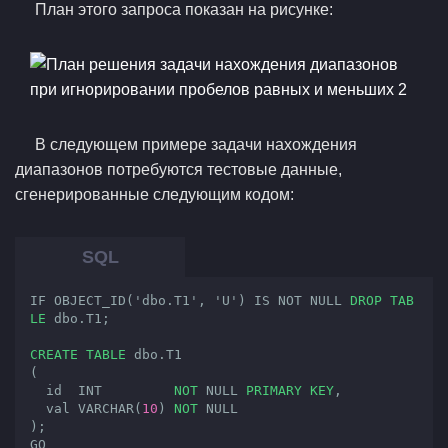
План этого запроса показан на рисунке:
В следующем примере задачи нахождения
диапазонов потребуются тестовые данные,
сгенерированные следующим кодом:
IF OBJECT_ID('dbo.T1', 'U') IS NOT NULL 
DROP
TAB
LE
 dbo.T1;
CREATE
TABLE
 dbo.T1

(

  id  
INT
NOT
NULL
PRIMARY
KEY
,

  val 
VARCHAR
(
10
) 
NOT
NULL
);
GO
