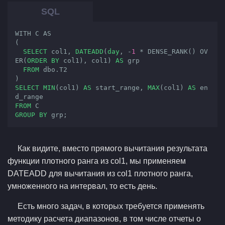
WITH C AS

(

SELECT
 col1, 
DATEADD
(
day
, -
1
 * DENSE_RANK() OV
ER(
ORDER
BY
 col1), col1) 
AS
 grp

FROM
 dbo.T2

SELECT
MIN
(col1) 
AS
 start_range, 
MAX
(col1) 
AS
 en
FROM
GROUP
BY
 grp;
Как видите, вместо прямого вычитания результата
функции плотного ранга из col1, мы применяем
DATEADD для вычитания из col1 плотного ранга,
умноженного на интервал, то есть день.
Есть много задач, в которых требуется применять
методику расчета диапазонов, в том числе отчеты о