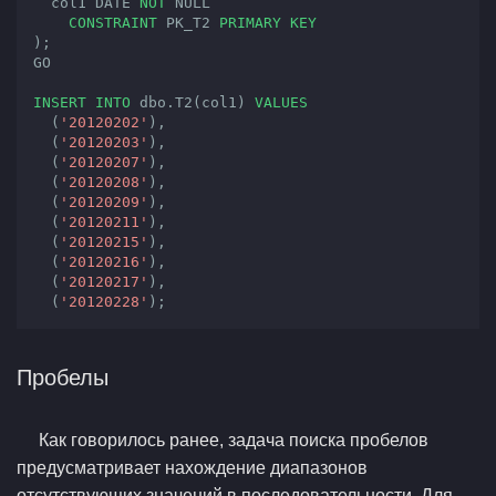
  col1 
DATE
NOT
NULL
CONSTRAINT
 PK_T2 
PRIMARY
KEY
);
GO

INSERT
INTO
 dbo.T2(col1) 
VALUES
  (
'20120202'
),

  (
'20120203'
),

  (
'20120207'
),

  (
'20120208'
),

  (
'20120209'
),

  (
'20120211'
),

  (
'20120215'
),

  (
'20120216'
),

  (
'20120217'
),

  (
'20120228'
);
Пробелы
Как говорилось ранее, задача поиска пробелов
предусматривает нахождение диапазонов
отсутствующих значений в последовательности. Для