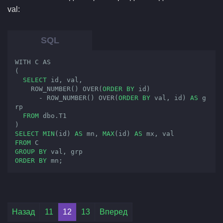
val:
WITH C AS

(

SELECT
 id, val,

    ROW_NUMBER() OVER(
ORDER
BY
 id)

      - ROW_NUMBER() OVER(
ORDER
BY
 val, id) 
AS
 g
rp

FROM
 dbo.T1

SELECT
MIN
(id) 
AS
 mn, 
MAX
(id) 
AS
FROM
GROUP
BY
ORDER
BY
 mn;