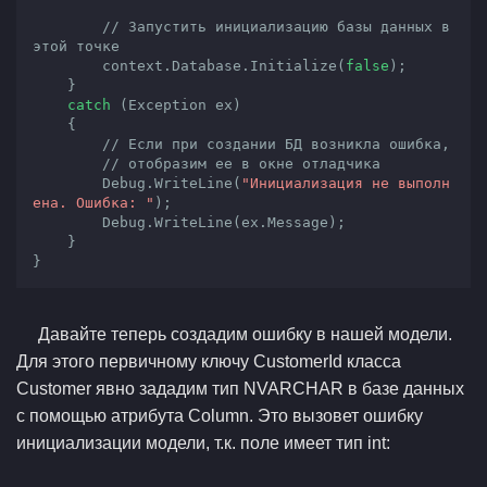
// Запустить инициализацию базы данных в 
этой точке
        context.Database.Initialize(
false
);

    }

catch
 (Exception ex)

    {

// Если при создании БД возникла ошибка, 
// отобразим ее в окне отладчика
        Debug.WriteLine(
"Инициализация не выполн
ена. Ошибка: "
);

        Debug.WriteLine(ex.Message);

    }

}
Давайте теперь создадим ошибку в нашей модели.
Для этого первичному ключу CustomerId класса
Customer явно зададим тип NVARCHAR в базе данных
с помощью атрибута Column. Это вызовет ошибку
инициализации модели, т.к. поле имеет тип int: