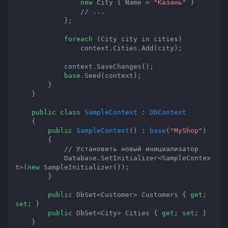
new
 City { Name = 
"Казань"
 }

// ...
            };

foreach
 (City city 
in
 cities)

                context.Cities.Add(city);

            context.SaveChanges();

base
.Seed(context);

        }

    }

public
class
SampleContext
 : 
DbContext
    {

public
SampleContext
(
) : 
base
(
"MyShop"
)

{

// Установить новый инициализатор
            Database.SetInitializer<SampleContex
t>(
new
 SampleInitializer());

        }

public
 DbSet<Customer> Customers { 
get
; 
set
; }

public
 DbSet<City> Cities { 
get
; 
set
; }

    }
