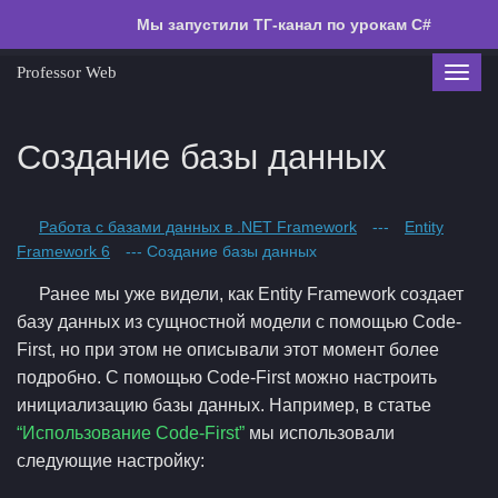
Мы запустили ТГ-канал по урокам C#
Professor Web
Toggl
navig
Создание базы данных
Работа с базами данных в .NET Framework
---
Entity
Framework 6
--- Создание базы данных
Ранее мы уже видели, как Entity Framework создает
базу данных из сущностной модели с помощью Code-
First, но при этом не описывали этот момент более
подробно. С помощью Code-First можно настроить
инициализацию базы данных. Например, в статье
“Использование Code-First”
мы использовали
следующие настройку: