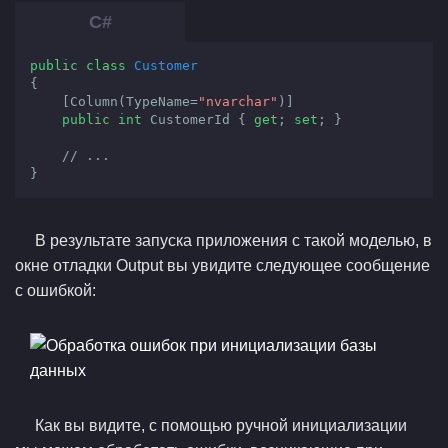
public
class
Customer
{

    [Column(TypeName=
"nvarchar"
)]

public
int
 CustomerId { 
get
; 
set
; }

// ...
}
В результате запуска приложения с такой моделью, в
окне отладки Output вы увидите следующее сообщение
с ошибкой:
Как вы видите, с помощью ручной инициализации