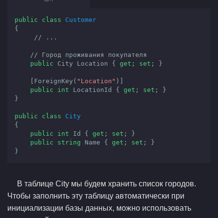
public
class
Customer
{

// ...
// Город проживания покупателя
public
 City Location { 
get
; 
set
; }

    [ForeignKey(
"Location"
)]

public
int
 LocationId { 
get
; 
set
; }

}

public
class
City
{

public
int
 Id { 
get
; 
set
; }

public
string
 Name { 
get
; 
set
; }

}
В таблице City мы будем хранить список городов.
Чтобы заполнить эту таблицу автоматически при
инициализации базы данных, можно использовать