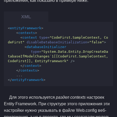
приложения, как показано в примере ниже:
<
entityFramework
>
<
contexts
>
<
context
type
=
"CodeFirst.SampleContext, Co
deFirst"
disableDatabaseInitialization
=
"false"
>
<
databaseInitializer
type
=
"System.Data.Entity.DropCreateDa
tabaseIfModelChanges`1[[CodeFirst.SampleContext, 
CodeFirst]], EntityFramework"
 />
</
context
>
</
contexts
>
</
entityFramework
>
Для этого используется
раздел contexts
настроек
Entity Framework. При структуре этого приложения эти
настройки нужно указывать в файле Web.config веб-
приложения, а не в проекте, где мы создавали модель.