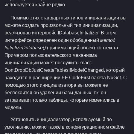
используется крайне редко.
Помимо этих стандартных типов инициализации вы
можете создать произвольный тип инициализации,
реализовав интерфейс IDatabaseInitializer. В этом
интерфейсе определен один обобщенный
метод
InitializeDatabase()
принимающий объект контекста.
Примером пользовательского механизма
инициализации может послужить класс
DontDropDbJustCreateTablesIfModelChanged, который
находится в расширении EF CodeFirst пакета NuGet. С
помощью этого инициализатора вы можете не
беспокоится об удалении базы данных, т.к. он
затрагивает только таблицы, которые изменились в
модели.
Установить инициализатор, используемый по
умолчанию, можно также в конфигурационном файле