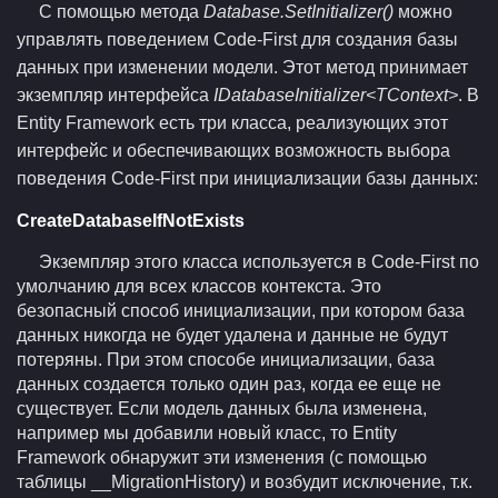
С помощью метода
Database.SetInitializer()
можно
управлять поведением Code-First для создания базы
данных при изменении модели. Этот метод принимает
экземпляр интерфейса
IDatabaseInitializer<TContext>
. В
Entity Framework есть три класса, реализующих этот
интерфейс и обеспечивающих возможность выбора
поведения Code-First при инициализации базы данных:
CreateDatabaseIfNotExists
Экземпляр этого класса используется в Code-First по
умолчанию для всех классов контекста. Это
безопасный способ инициализации, при котором база
данных никогда не будет удалена и данные не будут
потеряны. При этом способе инициализации, база
данных создается только один раз, когда ее еще не
существует. Если модель данных была изменена,
например мы добавили новый класс, то Entity
Framework обнаружит эти изменения (с помощью
таблицы __MigrationHistory) и возбудит исключение, т.к.