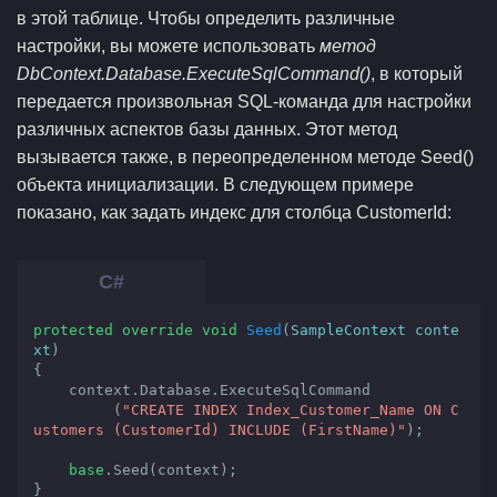
в этой таблице. Чтобы определить различные
настройки, вы можете использовать
метод
DbContext.Database.ExecuteSqlCommand()
, в который
передается произвольная SQL-команда для настройки
различных аспектов базы данных. Этот метод
вызывается также, в переопределенном методе Seed()
объекта инициализации. В следующем примере
показано, как задать индекс для столбца CustomerId:
protected
override
void
Seed
(
SampleContext conte
xt
{

    context.Database.ExecuteSqlCommand

         (
"CREATE INDEX Index_Customer_Name ON C
ustomers (CustomerId) INCLUDE (FirstName)"
);

base
.Seed(context);

}