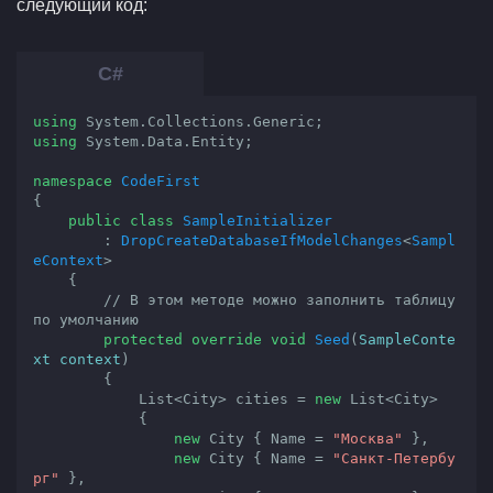
следующий код:
using
using
 System.Data.Entity;

namespace
CodeFirst
{

public
class
SampleInitializer
        : 
DropCreateDatabaseIfModelChanges
<
Sampl
eContext
>

    {

// В этом методе можно заполнить таблицу 
по умолчанию
protected
override
void
Seed
(
SampleConte
xt context
)

{

            List<City> cities = 
new
 List<City>

            {

new
 City { Name = 
"Москва"
 },

new
 City { Name = 
"Санкт-Петербу
рг"
 },
