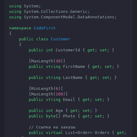
using
using
using
 System.ComponentModel.DataAnnotations;

namespace
CodeFirst
{

public
class
Customer
    {

public
int
 CustomerId { 
get
; 
set
; }

        [MaxLength(
30
)]

public
string
 FirstName { 
get
; 
set
; }

public
string
 LastName { 
get
; 
set
; }

        [MinLength(
6
)]

        [MaxLength(
100
)]

public
string
 Email { 
get
; 
set
; }

public
int
 Age { 
get
; 
set
; }

public
byte
[] Photo { 
get
; 
set
; }

// Ссылка на заказы
public
virtual
 List<Order> Orders { 
get
; 