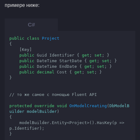
примере ниже:
public
class
Project
{

    [Key]

public
 Guid Identifier { 
get
; 
set
; }

public
 DateTime StartDate { 
get
; 
set
; }

public
 DateTime EndDate { 
get
; 
set
; }

public
decimal
 Cost { 
get
; 
set
; }

}

// то же самое с помощью Fluent API
protected
override
void
OnModelCreating
(
DbModelB
uilder modelBuilder
{

    modelBuilder.Entity<Project>().HasKey(p => 
p.Identifier);

}