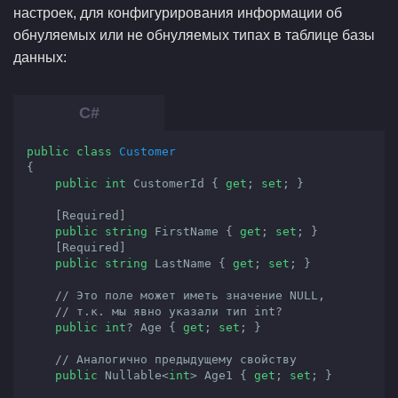
настроек, для конфигурирования информации об
обнуляемых или не обнуляемых типах в таблице базы
данных:
public
class
Customer
{

public
int
 CustomerId { 
get
; 
set
; }

    [Required]

public
string
 FirstName { 
get
; 
set
; }

    [Required]

public
string
 LastName { 
get
; 
set
; }

// Это поле может иметь значение NULL,
// т.к. мы явно указали тип int?
public
int
? Age { 
get
; 
set
; }

// Аналогично предыдущему свойству
public
 Nullable<
int
> Age1 { 
get
; 
set
; }
