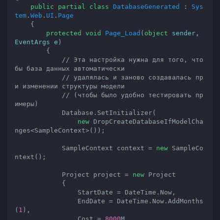
public
partial
class
DatabaseGenerated
 : 
Sys
tem
.
Web
.
UI
.
Page
    {

protected
void
Page_Load
(
object
 sender, 
EventArgs e
)

{

// Эта настройка нужна для того, что
бы база данных автоматически
// удалялась и заново создавалась пр
и изменении структуры модели
// (чтобы было удобно тестировать пр
имеры)
            Database.SetInitializer(

new
 DropCreateDatabaseIfModelCha
nges<SampleContext>());

            SampleContext context = 
new
 SampleCo
ntext();

            Project project = 
new
 Project

            {

                StartDate = DateTime.Now,

                EndDate = DateTime.Now.AddMonths
(
1
),

                Cost = 
8000
M
