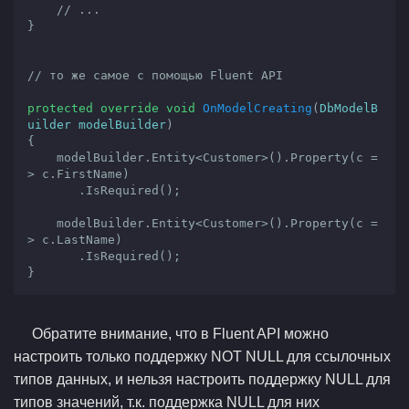
// ...
}

// то же самое с помощью Fluent API
protected
override
void
OnModelCreating
(
DbModelB
uilder modelBuilder
{

    modelBuilder.Entity<Customer>().Property(c =
> c.FirstName)

       .IsRequired();

    modelBuilder.Entity<Customer>().Property(c =
> c.LastName)

       .IsRequired();

}
Обратите внимание, что в Fluent API можно
настроить только поддержку NOT NULL для ссылочных
типов данных, и нельзя настроить поддержку NULL для
типов значений, т.к. поддержка NULL для них