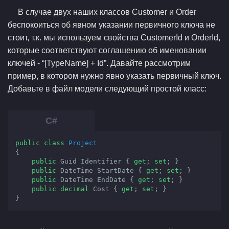
В случае двух наших классов Customer и Order
беспокоиться об явном указании первичного ключа не
стоит, т.к. мы используем свойства CustomerId и OrderId,
которые соответствуют соглашению об именовании
ключей - “[TypeName] + Id”. Давайте рассмотрим
пример, в котором нужно явно указать первичный ключ.
Добавьте в файл модели следующий простой класс:
public
class
Project
{

public
 Guid Identifier { 
get
; 
set
; }

public
 DateTime StartDate { 
get
; 
set
; }

public
 DateTime EndDate { 
get
; 
set
; }

public
decimal
 Cost { 
get
; 
set
; }

}