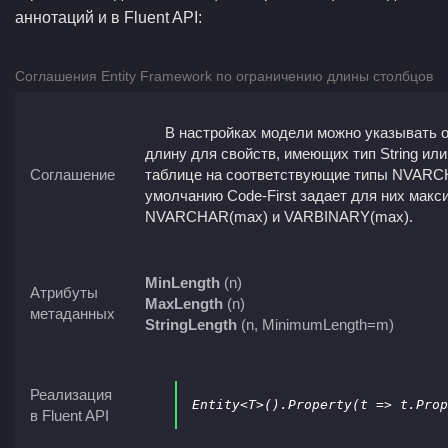
аннотаций и в Fluent API:
Соглашения Entity Framework по ограничению длины столбцов
В настройках модели можно указывать 
длину для свойств, имеющих тип String или
Соглашение
таблице на соответствующие типы NVARC
умолчанию Code-First задает для них мак
NVARCHAR(max) и VARBINARY(max).
MinLength
(n)
Атрибуты
MaxLength
(n)
метаданных
StringLength
(n, MinimumLength=m)
Реализация
Entity<T>().Property(t => t.Prop
в Fluent API