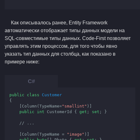
Как описывалось ранее, Entity Framework
автоматически отображает типы данных модели на
SQL-совместимые типы данных. Code-First позволяет
управлять этим процессом, для того чтобы явно
указать тип данных для столбца, как показано в
примере ниже:
public
class
Customer
{

    [Column(TypeName=
"smallint"
)]

public
int
 CustomerId { 
get
; 
set
; }

// ...
    [Column(TypeName = 
"image"
)]

public
byte
[] Photo { 
get
; 
set
; }
