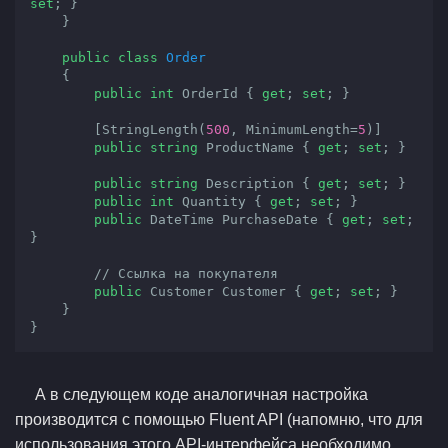
set
; }

    }

public
class
Order
    {

public
int
 OrderId { 
get
; 
set
; }

        [StringLength(
500
, MinimumLength=
5
)]

public
string
 ProductName { 
get
; 
set
; }

public
string
 Description { 
get
; 
set
; }

public
int
 Quantity { 
get
; 
set
; }

public
 DateTime PurchaseDate { 
get
; 
set
; 
}

// Ссылка на покупателя
public
 Customer Customer { 
get
; 
set
; }

    }

}
А в следующем коде аналогичная настройка
производится с помощью Fluent API (напомню, что для
использования этого API-интерфейса необходимо