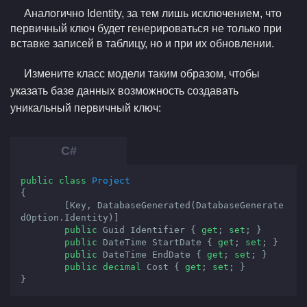
Аналогично Identity, за тем лишь исключением, что
первичный ключ будет генерироваться не только при
вставке записей в таблицу, но и при их обновлении.
Измените класс модели таким образом, чтобы
указать базе данных возможность создавать
уникальный первичный ключ:
public
class
Project
{

        [Key, DatabaseGenerated(DatabaseGenerate
dOption.Identity)]

public
 Guid Identifier { 
get
; 
set
; }

public
 DateTime StartDate { 
get
; 
set
; }

public
 DateTime EndDate { 
get
; 
set
; }

public
decimal
 Cost { 
get
; 
set
; }

}