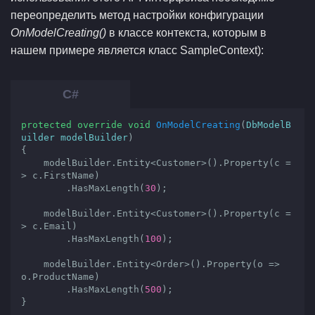
переопределить метод настройки конфигурации
OnModelCreating()
в классе контекста, которым в
нашем примере является класс SampleContext):
protected
override
void
OnModelCreating
(
DbModelB
uilder modelBuilder
{

    modelBuilder.Entity<Customer>().Property(c =
> c.FirstName)

        .HasMaxLength(
30
);

    modelBuilder.Entity<Customer>().Property(c =
> c.Email)

        .HasMaxLength(
100
);

    modelBuilder.Entity<Order>().Property(o => 
o.ProductName)

        .HasMaxLength(
500
);

}