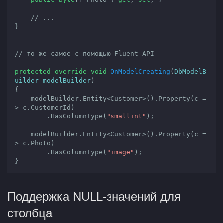
// ...
}

// то же самое с помощью Fluent API
protected
override
void
OnModelCreating
(
DbModelB
uilder modelBuilder
{

    modelBuilder.Entity<Customer>().Property(c =
> c.CustomerId)

        .HasColumnType(
"smallint"
);

    modelBuilder.Entity<Customer>().Property(c =
> c.Photo)

        .HasColumnType(
"image"
);

Поддержка NULL-значений для
столбца