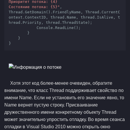
Приоритет потока: {4}

Состояние потока: {5}"
, 

Thread.GetDomain().FriendlyName, Thread.CurrentC
ontext.ContextID, thread.Name, thread.IsAlive, t
hread.Priority, thread.ThreadState);

            Console.ReadLine();

        }

    }

Хотя этот код более-менее очевиден, обратите
внимание, что класс Thread поддерживает свойство по
имени Name. Если не установить его значение явно, то
Name вернет пустую строку. Присваивание
дружественного имени конкретному объекту Thread
может значительно упростить отладку. Во время сеанса
отладки в Visual Studio 2010 можно открыть окно