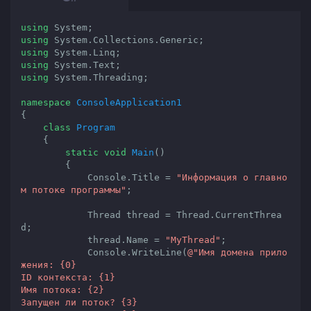
using
using
using
using
using
 System.Threading;

namespace
ConsoleApplication1
{

class
Program
    {

static
void
Main
(
)

{

            Console.Title = 
"Информация о главно
м потоке программы"
;

            Thread thread = Thread.CurrentThrea
d;

            thread.Name = 
"MyThread"
;

            Console.WriteLine(
@"Имя домена прило
жения: {0}

ID контекста: {1}

Имя потока: {2}

Запущен ли поток? {3}
