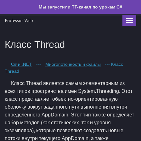
Мы запустили ТГ-канал по урокам C#
Professor Web
Toggl
navig
Класс Thread
C# и .NET
---
Многопоточность и файлы
--- Класс
Thread
Класс Thread является самым элементарным из
всех типов пространства имен System.Threading. Этот
класс представляет объектно-ориентированную
оболочку вокруг заданного пути выполнения внутри
определенного AppDomain. Этот тип также определяет
набор методов (как статических, так и уровня
экземпляра), которые позволяют создавать новые
потоки внутри текущего AppDomain, а также