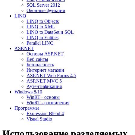
SQL Server 2012
Оконные функции
LINQ
LINQ to Objects
LINQ to XML
LINQ to DataSet и SQL
LINQ to Entities
Parallel LINQ
ASP.NET
Основы ASP.NET
Веб-сайты
Безопасность
Интернет магазин
ASP.NET Web Forms 4.5
ASP.NET MVC 5
Аутентификация
Windows 8/10
WinRT - основы
WinRT - расширения
Программы
Expression Blend 4
Visual Studio
Использование разделяемых