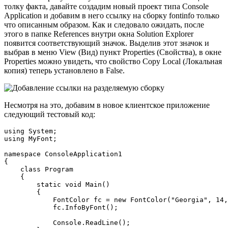
толку факта, давайте создадим новый проект типа Console
Application и добавим в него ссылку на сборку fontinfo только
что описанным образом. Как и следовало ожидать, после
этого в папке References внутри окна Solution Explorer
появится соответствующий значок. Выделив этот значок и
выбрав в меню View (Вид) пункт Properties (Свойства), в окне
Properties можно увидеть, что свойство Copy Local (Локальная
копия) теперь установлено в False.
Несмотря на это, добавим в новое клиентское приложение
следующий тестовый код:
using System;

using MyFont;

namespace ConsoleApplication1

{

    class Program

    {

        static void Main()

        {

            FontColor fc = new FontColor("Georgia", 14,
            fc.InfoByFont();

            Console.ReadLine();
