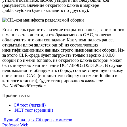
утилите ildasm.exe, можно увидеть там следующий код
(разумеется, значение открытого ключа в маркере
.publickeytoken будет выглядеть по-другому):
Если теперь сравнить значение открытого ключа, записанного
в манифесте клиента, и отображаемого в GAC, то легко
обнаружить, что они совпадают. Как упоминалось ранее,
открытый ключ является одной из составляющих
идентификационных данных строго именованной сборки. Из-
за этого CLR-среда будет загружать только версию 1.0.0.0
сборки по имени fontinfo, из открытого ключа которой может
быть получено хеш-значение DC473F9D2D5D12C3. В случае
невозможности обнаружить сборку, соответствующую такому
описанию в GAC (и приватную сборку по имени fontinfo в
каталоге клиента), будет сгенерировано
исключение
FileNotFoundException
.
Пройди тесты
C# тест (легкий)
.NET тест (средний)
Лучший чат для C# программистов
Professor Web