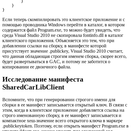
        }

    }

}
Если теперь скомпилировать это клиентское приложение и с
помощью проводника Windows перейти в каталог, в котором
содержится файл Program.exe, то можно будет увидеть, что
среда Visual Studio 2010 не скопировала fontinfo.dll в каталог
клиентского приложения. Объясняется это тем, что при
добавлении ссылки на сборку, в манифесте которой
присутствует значение .publickey, Visual Studio 2010 считает,
что данная обладающая строгим именем сборка, скорее всего,
будет развертываться в GAC, и потому не заботится о
копировании ее двоичного файла.
Исследование манифеста
SharedCarLibClient
Вспомните, что при генерировании строгого имени для
сборки в ее манифест записывается открытый ключ. В связи с
этим, когда в клиентское приложение добавляется ссылка на
строго именованную сборку, в ее манифест записывается и
компактное хеш-значение всего открытого ключа в маркере
.publickeytoken. Поэтому, если открыть манифест Program.exe в