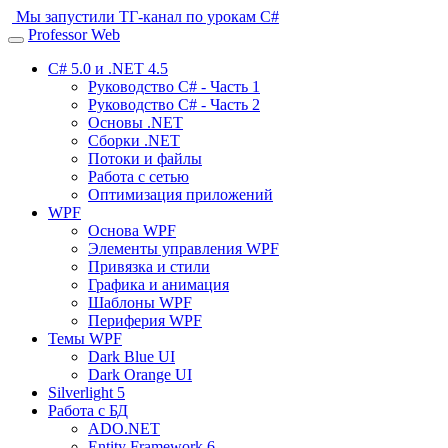
Мы запустили ТГ-канал по урокам C#
Professor Web
Toggle
navigation
C# 5.0 и .NET 4.5
Руководство C# - Часть 1
Руководство C# - Часть 2
Основы .NET
Сборки .NET
Потоки и файлы
Работа с сетью
Оптимизация приложений
WPF
Основа WPF
Элементы управления WPF
Привязка и стили
Графика и анимация
Шаблоны WPF
Периферия WPF
Темы WPF
Dark Blue UI
Dark Orange UI
Silverlight 5
Работа с БД
ADO.NET
Entity Framework 6