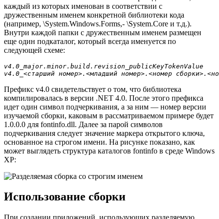
каждый из которых именован в соответствии с
дружественным именем конкретной библиотеки кода
(например, \System.Windows.Forms,- \System.Core и т.д.).
Внутри каждой папки с дружественным именем размещен
еще один подкаталог, который всегда именуется по
следующей схеме:
v4.0_major.minor.build.revision_publicKeyTokenValue

v4.0_<старший номер>.<младший номер>.<номер сборки>.<но
Префикс v4.0 свидетельствует о том, что библиотека
компилировалась в версии .NET 4.0. После этого префикса
идет один символ подчеркивания, а за ним — номер версии
изучаемой сборки, каковым в рассматриваемом примере будет
1.0.0.0 для fontinfo.dll. Далее за парой символов
подчеркивания следует значение маркера открытого ключа,
основанное на строгом имени. На рисунке показано, как
может выглядеть структура каталогов fontinfo в среде Windows
XP:
Использование сборки
При создании приложений, использующих разделяемую