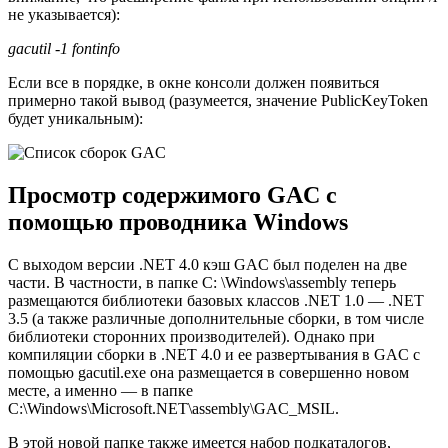
не указывается):
gacutil -1 fontinfo
Если все в порядке, в окне консоли должен появиться
примерно такой вывод (разумеется, значение PublicKeyToken
будет уникальным):
Просмотр содержимого GAC с
помощью проводника Windows
С выходом версии .NET 4.0 кэш GAC был поделен на две
части. В частности, в папке С: \Windows\assembly теперь
размещаются библиотеки базовых классов .NET 1.0 — .NET
3.5 (а также различные дополнительные сборки, в том числе
библиотеки сторонних производителей). Однако при
компиляции сборки в .NET 4.0 и ее развертывания в GAC с
помощью gacutil.ехе она размещается в совершенно новом
месте, а именно — в папке
С:\Windows\Microsoft.NET\assembly\GAC_MSIL.
В этой новой папке также имеется набор подкаталогов,