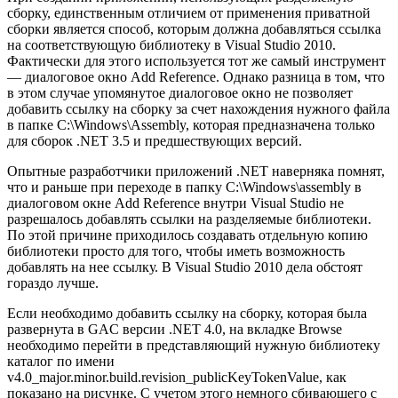
сборку, единственным отличием от применения приватной
сборки является способ, которым должна добавляться ссылка
на соответствующую библиотеку в Visual Studio 2010.
Фактически для этого используется тот же самый инструмент
— диалоговое окно Add Reference. Однако разница в том, что
в этом случае упомянутое диалоговое окно не позволяет
добавить ссылку на сборку за счет нахождения нужного файла
в папке С:\Windows\Assembly, которая предназначена только
для сборок .NET 3.5 и предшествующих версий.
Опытные разработчики приложений .NET наверняка помнят,
что и раньше при переходе в папку С:\Windows\assembly в
диалоговом окне Add Reference внутри Visual Studio не
разрешалось добавлять ссылки на разделяемые библиотеки.
По этой причине приходилось создавать отдельную копию
библиотеки просто для того, чтобы иметь возможность
добавлять на нее ссылку. В Visual Studio 2010 дела обстоят
гораздо лучше.
Если необходимо добавить ссылку на сборку, которая была
развернута в GAC версии .NET 4.0, на вкладке Browse
необходимо перейти в представляющий нужную библиотеку
каталог по имени
v4.0_major.minor.build.revision_publicKeyTokenValue, как
показано на рисунке. С учетом этого немного сбивающего с