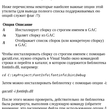
Ниже перечислены некоторые наиболее важные опции этой
утилиты (для вывода полного списка поддерживаемых ею
опций служит флаг /?):
Опция
Описание
/i
Инсталлирует сборку со строгим именем в GAC
/u
Удаляет сборку из GAC
Отображает список сборок (или конкретную сборку)
/l
в GAC
Чтобы инсталлировать сборку со строгим именем с помощью
gacutil.exe, нужно открыть в Visual Studio окно командной
строки и перейти в каталог, в котором содержится библиотека
fontinfo.dll, например:
cd C:\myProject\FontInfo\fontinfo\bin\Debug
Затем можно инсталлировать библиотеку с помощью опции -i:
gacutil -i fontinfo.dll
После этого можно проверить, действительно ли библиотека
была развернута, выполнив следующую команду (обратите
внимание, что расширение файла при использовании опции /l