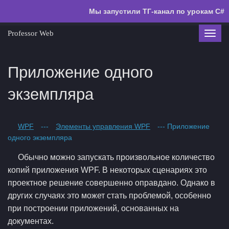
Мы запустили ТГ-канал по урокам C#
Professor Web
Toggl
navig
Приложение одного
экземпляра
WPF
---
Элементы управления WPF
--- Приложение
одного экземпляра
Обычно можно запускать произвольное количество
копий приложения WPF. В некоторых сценариях это
проектное решение совершенно оправдано. Однако в
других случаях это может стать проблемой, особенно
при построении приложений, основанных на
документах.