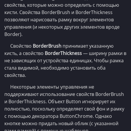
свойства, которые можно определить с помощью
кисти. Свойства BorderBrush и BorderThickness
позволяют нарисовать рамку вокруг элементов
управления (и некоторых других элементов вроде
Border).
Свойство
BorderBrush
принимает указанную
кисть, а свойство
BorderThickness
— ширину рамки в
не зависящих от устройства единицах. Чтобы рамка
стала видимой, необходимо установить оба
свойства.
Некоторые элементы управления не
поддерживают использование свойств BorderBrush
и BorderThickness. Объект Button игнорирует их
полностью, поскольку определяет свой фон и рамку
с помощью декоратора ButtonChrome. Однако
кнопке можно придать новый облик (с указанной
вами рамкой) с помощью шаблонов.