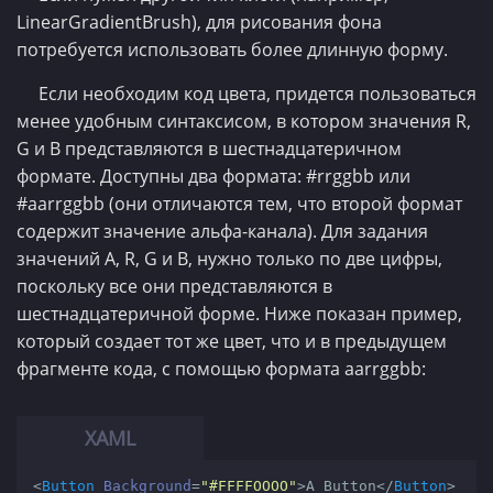
LinearGradientBrush), для рисования фона
потребуется использовать более длинную форму.
Если необходим код цвета, придется пользоваться
менее удобным синтаксисом, в котором значения R,
G и В представляются в шестнадцатеричном
формате. Доступны два формата: #rrggbb или
#aarrggbb (они отличаются тем, что второй формат
содержит значение альфа-канала). Для задания
значений A, R, G и В, нужно только по две цифры,
поскольку все они представляются в
шестнадцатеричной форме. Ниже показан пример,
который создает тот же цвет, что и в предыдущем
фрагменте кода, с помощью формата aarrggbb:
<
Button
Background
=
"#FFFFOOOO"
>
A Button
</
Button
>