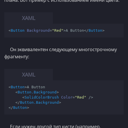
плана. Вот пример с использованием имени цвета:
<
Button
Background
=
"Red"
>
А Button
</
Button
>
Он эквивалентен следующему многострочному
фрагменту:
<
Button
>
A Button

<
Button.Background
>
<
SolidColorBrush
Color
=
"Red"
 />
</
Button.Background
>
</
Button
>
Если нужен другой тип кисти (например,