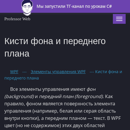
Мы запустили ТГ-канал по урокам C#
Professor Web
Togg
navi
Кисти фона и переднего
плана
WPF
---
Элементы управления WPF
--- Кисти фона и
переднего плана
Все элементы управления имеют
фон
(background)
и
передний план (foreground)
. Как
правило, фоном является поверхность элемента
управления (например, белая или серая область
внутри кнопки), а передним планом — текст. В WPF
цвет (но не содержимое) этих двух областей