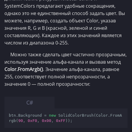
SystemColors предлагают удобные сокращения,
однако это не единственный способ задать цвет. Вы
можете, например, создать объект Color, указав
значения R, G и В (красной, зеленой и синей
составляющих). Каждое из этих значений является
числом из диапазона 0-255.
Можно также сделать цвет частично прозрачным,
используя значение альфа-канала и вызвав метод
Color.FromArgb()
. Значение альфа-канала, равное
255, соответствует полной непрозрачности, а
значение 0 — полной прозрачности:
btn.Background = 
new
 SolidColorBrush(Color.FromA
rgb(
90
, 
0xF0
, 
0x00
, 
0xFF
));