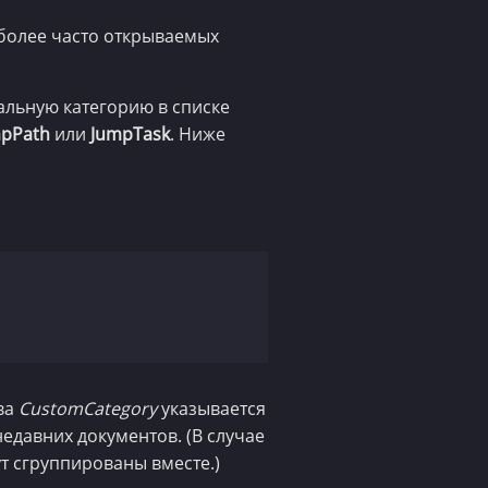
более часто открываемых
альную категорию в списке
pPath
или
JumpTask
. Ниже
ва
CustomCategory
указывается
едавних документов. (В случае
т сгруппированы вместе.)