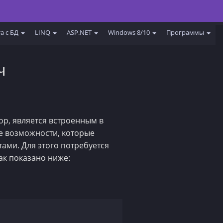
а с БД
LINQ
ASP.NET
Windows 8/10
Программы
ч
ор, является встроенным в
е возможности, которые
ами. Для этого потребуется
как показано ниже: