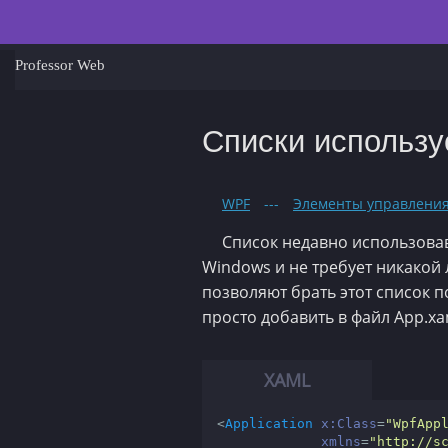
Professor Web
Списки использу
WPF
---
Элементы управлени
Список недавно использовав
Windows и не требует никакой
позволяют брать этот список п
просто добавить в файл App.x
<
Application
x:Class
=
"WpfApp
xmlns
=
"http://s