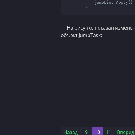
            jumpList.Apply();

        }
На рисунке показан измене
объект JumpTask: