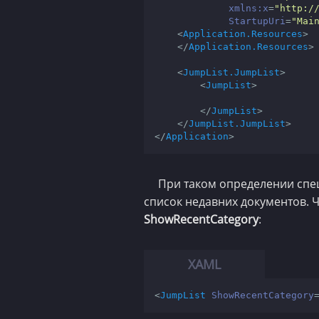
xmlns:x
=
"http:/
StartupUri
=
"Mai
<
Application.Resources
>
</
Application.Resources
>
<
JumpList.JumpList
>
<
JumpList
>
</
JumpList
>
</
JumpList.JumpList
>
</
Application
>
При таком определении спе
список недавних документов. Ч
ShowRecentCategory
:
<
JumpList
ShowRecentCategory