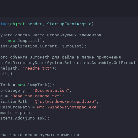
rtup
(
object
 sender, StartupEventArgs e
)

кущего списка часто используемых элементов
st = 
new
 JumpList();

вого объекта JumpPath для файла в папке приложения
th.GetDirectoryName(System.Reflection.Assembly.GetExecuti
Combine(path, 
"readme.txt"
);

ath))

k jumpTask = 
new
 JumpTask();

Task.CustomCategory = 
"Documentation"
;

.Title = 
"Read the readme.txt"
;

Task.ApplicationPath = 
@"c:\windows\notepad.exe"
;

Task.IconResourcePath = 
@"c:\windows\notepad.exe"
;

иска часто используемых элементов