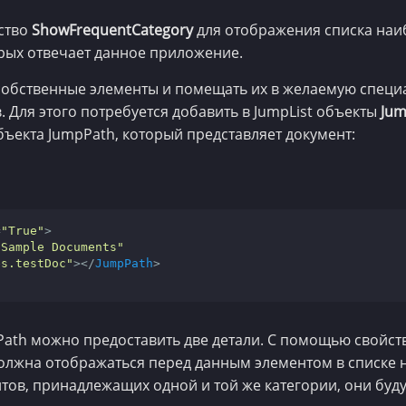
ство
ShowFrequentCategory
для отображения списка наи
орых отвечает данное приложение.
собственные элементы и помещать их в желаемую специ
 Для этого потребуется добавить в JumpList объекты
Jum
ъекта JumpPath, который представляет документ:
=
"True"
>
"Sample Documents"
es.testDoc"
>
</
JumpPath
>
Path можно предоставить две детали. С помощью свойст
должна отображаться перед данным элементом в списке н
тов, принадлежащих одной и той же категории, они буду