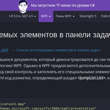
Мы запустили ТГ-канал по урокам C#
C# 5.0 и .NET 4.5
WPF
Темы WPF
Silverlight 5
Работ
емых элементов в панели зада
я WPF
--- Списки используемых элементов в панели задач
шихся документов, который демонстрировался до сих п
 логики WPF. Однако в WPF предлагаются дополнительны
од свой контроль и заполнять его специальными элемент
aml код разметки, определяющий раздел
<JumpList.List>
, 
lication1.App"
chemas.microsoft.com/winfx/2006/xaml/presentation"