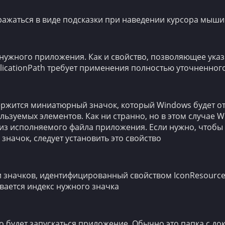
ражаться в виде подсказки при наведении курсора мыши
нужного приложения. Как и свойство, позволяющее указы
plicationPath требует применения полностью уточненног
держится миниатюрный значок, который Windows будет 
льзуемых элементов. Как ни странно, но в этом случае 
 из исполняемого файла приложения. Если нужно, чтобы
начок, следует установить это свойство
и значков, идентифицированный свойством IconResource
ывается индекс нужного значка
го будет запускаться приложение. Обычно это папка с до