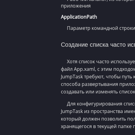
приложения
ApplicationPath
Параметр командной строки
Создание списка часто и
Хотя список часто использу
файл App.xaml, с этим подходо
JumpTask требуют, чтобы путь 
способа развертывания прилож
создавать или изменять списо
Для конфигурирования списк
JumpTask из пространства им
который должен позволить пол
хранящегося в текущей папке 