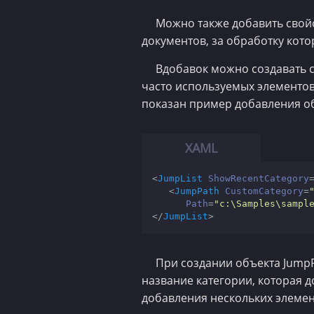
Можно также добавить свой
документов, за обработку кот
Вдобавок можно создавать 
часто используемых элементов.
показан пример добавления об
<
JumpList
ShowRecentCategory
<
JumpPath
CustomCategory
=
Path
=
"c:\Samples\sampl
</
JumpList
>
При создании объекта Jump
название категории, которая 
добавления нескольких элемен