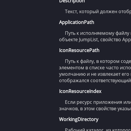
Description
Текст, который должен отоб
ApplicationPath
Путь к исполняемому файлу 
объекте JumpList, свойство Ap
IconResourcePath
Путь к файлу, в котором со
элементом в списке часто испо
умолчанию и не извлекает его
отображался соответствующий з
IconResourceIndex
Если ресурс приложения ил
значков, в этом свойстве указ
WorkingDirectorу
Рабочий каталог, из которо