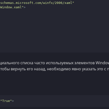
/schemas.microsoft.com/winfx/2006/xaml"
nWindow.xaml"
>
циального списка часто используемых элементов Windo
тобы вернуть его назад, необходимо явно указать это 
=
"True"
>