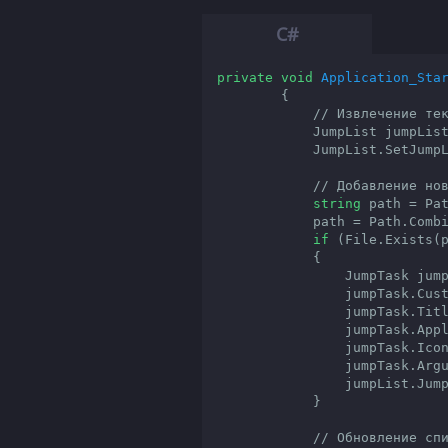
private
void
Application_Sta
{

// Извлечение те
            JumpList jumpLi
            JumpList.SetJumpList(Application.Current, jumpList);

// Добавление но
string
 path = Pa
            path = Path.
if
 (File.Exists(p
            {

                JumpTas
                jump
                jumpTask
                jump
                jump
                jumpTask.Arguments = path;

                jumpList.JumpItems.Add(jumpTask);

            }

// Обновление сп