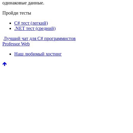
одинаковые данные.
Пройди тесты
C# тест (легкий)
.NET тест (средний)
Лучший чат для C# программистов
Professor Web
Наш любимый хостинг