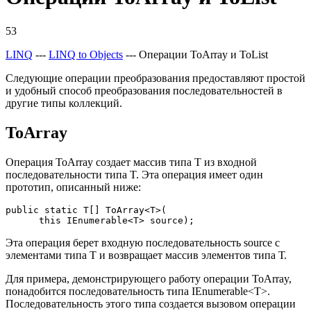
53
LINQ
---
LINQ to Objects
--- Операции ToArray и ToList
Следующие операции преобразования предоставляют простой
и удобный способ преобразования последовательностей в
другие типы коллекций.
ToArray
Операция ToArray создает массив типа T из входной
последовательности типа T. Эта операция имеет один
прототип, описанный ниже:
public static Т[] ToArray<T>( 

      this IEnumerable<T> source);
Эта операция берет входную последовательность source с
элементами типа T и возвращает массив элементов типа Т.
Для примера, демонстрирующего работу операции ToArray,
понадобится последовательность типа IEnumerable<T>.
Последовательность этого типа создается вызовом операции