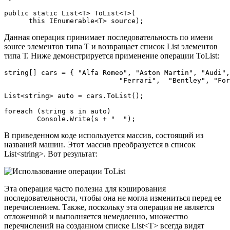
public static List<T> ToList<T>( 

      this IEnumerable<T> source);
Данная операция принимает последовательность по имени
source элементов типа T и возвращает список List элементов
типа Т. Ниже демонстрируется применение операции ToList:
string[] cars = { "Alfa Romeo", "Aston Martin", "Audi",
                            "Ferrari",  "Bentley", "For
List<string> auto = cars.ToList();

foreach (string s in auto)

        Console.Write(s + "  ");
В приведенном коде используется массив, состоящий из
названий машин. Этот массив преобразуется в список
List<string>. Вот результат:
Эта операция часто полезна для кэширования
последовательности, чтобы она не могла измениться перед ее
перечислением. Также, поскольку эта операция не является
отложенной и выполняется немедленно, множество
перечислений на созданном списке List<T> всегда видят