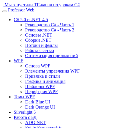
Мы запустили ТГ-канал по урокам C#
Professor Web
Toggle
navigation
C# 5.0 и .NET 4.5
Руководство C# - Часть 1
Руководство C# - Часть 2
Основы .NET
Сборки .NET
Потоки и файлы
Работа с сетью
Оптимизация приложений
WPF
Основа WPF
Элементы управления WPF
Привязка и стили
Графика и анимация
Шаблоны WPF
Периферия WPF
Темы WPF
Dark Blue UI
Dark Orange UI
Silverlight 5
Работа с БД
ADO.NET
Entity Framework 6