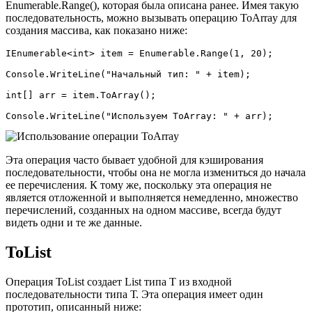
Enumerable.Range(), которая была описана ранее. Имея такую
последовательность, можно вызывать операцию ToArray для
создания массива, как показано ниже:
IEnumerable<int> item = Enumerable.Range(1, 20);

Console.WriteLine("Начальный тип: " + item);

int[] arr = item.ToArray();

Console.WriteLine("Используем ToArray: " + arr);
Эта операция часто бывает удобной для кэширования
последовательности, чтобы она не могла измениться до начала
ее перечисления. К тому же, поскольку эта операция не
является отложенной и выполняется немедленно, множество
перечислений, созданных на одном массиве, всегда будут
видеть одни и те же данные.
ToList
Операция ToList создает List типа T из входной
последовательности типа Т. Эта операция имеет один
прототип, описанный ниже: