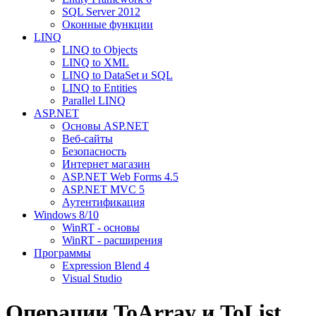
SQL Server 2012
Оконные функции
LINQ
LINQ to Objects
LINQ to XML
LINQ to DataSet и SQL
LINQ to Entities
Parallel LINQ
ASP.NET
Основы ASP.NET
Веб-сайты
Безопасность
Интернет магазин
ASP.NET Web Forms 4.5
ASP.NET MVC 5
Аутентификация
Windows 8/10
WinRT - основы
WinRT - расширения
Программы
Expression Blend 4
Visual Studio
Операции ToArray и ToList