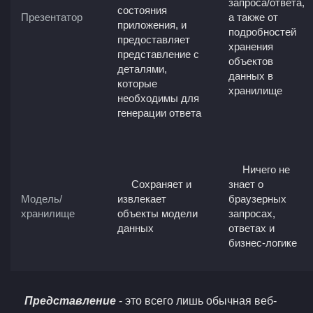
запроса/ответа,
состояния
Презентатор
а также от
приложения, и
подробностей
предоставляет
хранения
представление с
объектов
деталями,
данных в
которые
хранилище
необходимы для
генерации ответа
Ничего не
Сохраняет и
знает о
Модель/
извлекает
браузерных
хранилище
объекты модели
запросах,
данных
ответах и
бизнес-логике
Представление
- это всего лишь обычная веб-