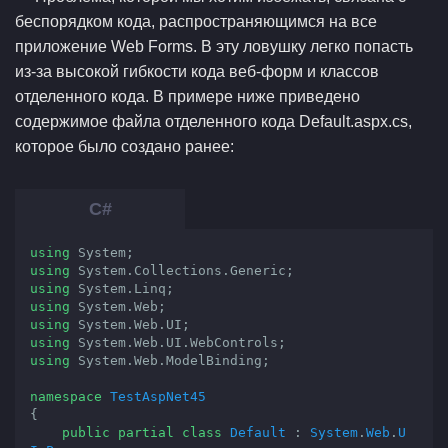
беспорядком кода, распространяющимся на все
приложение Web Forms. В эту ловушку легко попасть
из-за высокой гибкости кода веб-форм и классов
отделенного кода. В примере ниже приведено
содержимое файла отделенного кода Default.aspx.cs,
которое было создано ранее:
using
using
using
using
using
using
using
 System.Web.ModelBinding;

namespace
TestAspNet45
{

public
partial
class
Default
 : 
System
.
Web
.
U