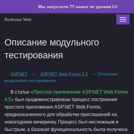
Мы запустили ТГ-канал по урокам C#
Professor Web
Toggl
navig
Описание модульного
тестирования
ASP.NET
---
ASP.NET Web Forms 4.5
--- Описание
модульного тестирования
В статье
«Простое приложение ASP.NET Web Forms
4.5»
был продемонстрирован процесс построения
простого приложения ASP.NET Web Forms,
предназначенного для обработки приглашений на
новогоднюю вечеринку. Процесс был несложным и
быстрым, а базовая функциональность была получена