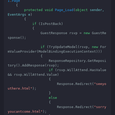
I
.
Page
    {

protected
void
Page_Load
(
object
 sender, 
EventArgs e
)

{

if
 (IsPostBack)

            {

                GuestResponse rsvp = 
new
 GuestRe
sponse();

if
 (TryUpdateModel(rsvp, 
new
 For
mValueProvider(ModelBindingExecutionContext)))

                {

                    ResponseRepository.GetReposi
tory().AddResponse(rsvp);

if
 (rsvp.WillAttend.HasValue 
&& rsvp.WillAttend.Value)

                    {

                        Response.Redirect(
"seeyo
uthere.html"
);

                    }

else
                    {

                        Response.Redirect(
"sorry
youcantcome.html"
);
