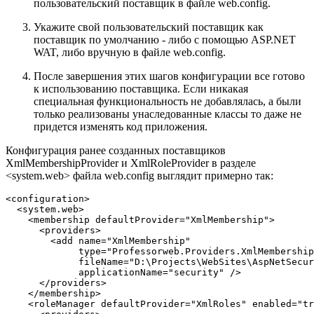
пользовательский поставщик в файле web.config.
Укажите свой пользовательский поставщик как
поставщик по умолчанию - либо с помощью ASP.NET
WAT, либо вручную в файле web.config.
После завершения этих шагов конфигурации все готово
к использованию поставщика. Если никакая
специальная функциональность не добавлялась, а были
только реализованы унаследованные классы то даже не
придется изменять код приложения.
Конфигурация ранее созданных поставщиков
XmlMembershipProvider и XmlRoleProvider в разделе
<system.web> файла web.config выглядит примерно так:
<configuration>

  <system.web>

    <membership defaultProvider="XmlMembership">

      <providers>

        <add name="XmlMembership"

             type="Professorweb.Providers.XmlMembership
             fileName="D:\Projects\WebSites\AspNetSecur
             applicationName="security" />

      </providers>

    </membership>

    <roleManager defaultProvider="XmlRoles" enabled="tr