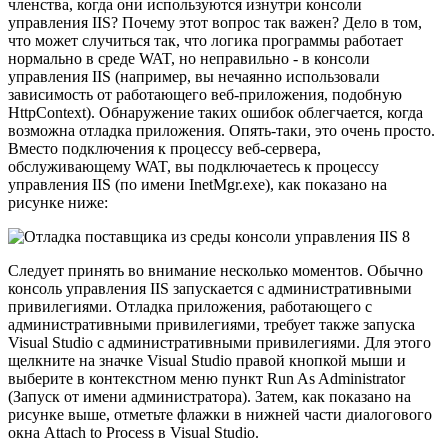
членства, когда они используются изнутри консоли
управления IIS? Почему этот вопрос так важен? Дело в том,
что может случиться так, что логика программы работает
нормально в среде WAT, но неправильно - в консоли
управления IIS (например, вы нечаянно использовали
зависимость от работающего веб-приложения, подобную
HttpContext). Обнаружение таких ошибок облегчается, когда
возможна отладка приложения. Опять-таки, это очень просто.
Вместо подключения к процессу веб-сервера,
обслуживающему WAT, вы подключаетесь к процессу
управления IIS (по имени InetMgr.exe), как показано на
рисунке ниже:
Следует принять во внимание несколько моментов. Обычно
консоль управления IIS запускается с административными
привилегиями. Отладка приложения, работающего с
административными привилегиями, требует также запуска
Visual Studio с административными привилегиями. Для этого
щелкните на значке Visual Studio правой кнопкой мыши и
выберите в контекстном меню пункт Run As Administrator
(Запуск от имени администратора). Затем, как показано на
рисунке выше, отметьте флажки в нижней части диалогового
окна Attach to Process в Visual Studio.