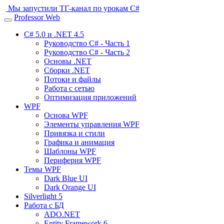
Мы запустили ТГ-канал по урокам C#
Professor Web
Toggle
navigation
C# 5.0 и .NET 4.5
Руководство C# - Часть 1
Руководство C# - Часть 2
Основы .NET
Сборки .NET
Потоки и файлы
Работа с сетью
Оптимизация приложений
WPF
Основа WPF
Элементы управления WPF
Привязка и стили
Графика и анимация
Шаблоны WPF
Периферия WPF
Темы WPF
Dark Blue UI
Dark Orange UI
Silverlight 5
Работа с БД
ADO.NET
Entity Framework 6