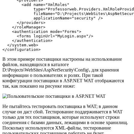
      <providers>

        <add name="XmlRoles" 

             type="Professorweb.Providers.XmlRoleProvid
             fileName="D:\Projects\WebSites\AspNetSecur
             applicationName="security" />

      </providers>

    </roleManager>

    <authentication mode="Forms">

      <forms loginUrl="MyLogin.aspx"/>

    </authentication>

  </system.web>

</configuration>
В этом примере поставщики настроены на использование
файлов, находящихся в каталоге
D:\Projects\WebSites\AspNetSecurity\Config\, для хранения
информации о пользователях и ролях. При такой
конфигурации поставщики в ASP.NET WAT отображаются
так, как показано на рисунке ниже:
Не пытайтесь тестировать поставщика в WAT; в данном
случае он даст сбой. Тестирование поддерживается в WAT
только для тех поставщиков, которые используют строки
соединения с базами данных, лежащими в основе хранилищ.
Поскольку используются XML-файлы, тестирование
пользовательских поставщиков работать не будет.