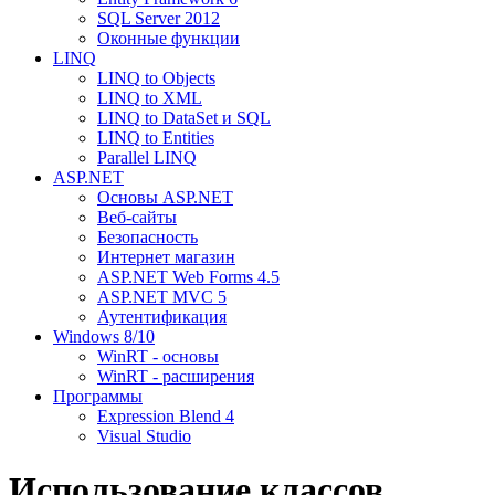
SQL Server 2012
Оконные функции
LINQ
LINQ to Objects
LINQ to XML
LINQ to DataSet и SQL
LINQ to Entities
Parallel LINQ
ASP.NET
Основы ASP.NET
Веб-сайты
Безопасность
Интернет магазин
ASP.NET Web Forms 4.5
ASP.NET MVC 5
Аутентификация
Windows 8/10
WinRT - основы
WinRT - расширения
Программы
Expression Blend 4
Visual Studio
Использование классов