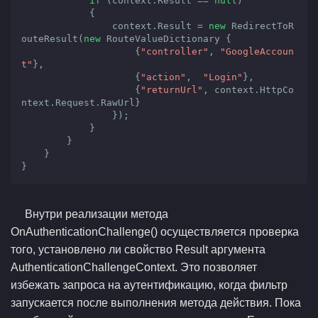
if
 (context.Result == 
null
)

            {

                context.Result = 
new
 RedirectToR
outeResult(
new
 RouteValueDictionary {

                    {
"controller"
, 
"GoogleAccoun
t"
}, 

                    {
"action"
,  
"Login"
}, 

                    {
"returnUrl"
, context.HttpCo
ntext.Request.RawUrl}

                });

            }

        }

    }

}
Внутри реализации метода
OnAuthenticationChallenge() осуществляется проверка
того, установлено ли свойство Result аргумента
AuthenticationChallengeContext. Это позволяет
избежать запроса на аутентификацию, когда фильтр
запускается после выполнения метода действия. Пока