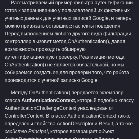
Рассматриваемый пример фильтра аутентификации
готов к запрашиванию у пользователей их фиктивных
учетных данных для учетных записей Google, и теперь
можно привязать оставшиеся аспекты поведения.
Перед выполнением любого другого вида фильтрации
контроллер вызовет метод OnAuthentication(), давая
возможность проводить обширную
аутентификационную проверку. Реализация метода
OnAuthentication() не является обязательной, но мы
собираемся создать ее для проверки того, что работа
производится с учетной записью Google.
Методу OnAuthentication() передается экземпляр
класса
AuthenticationContext
, который подобно классу
AuthenticationChallengeContext унаследован от
ControllerContext. В классе AuthenticationContext также
определены свойства ActionDescriptor и Result, а также
свойство Principal
, которое возвращает объект