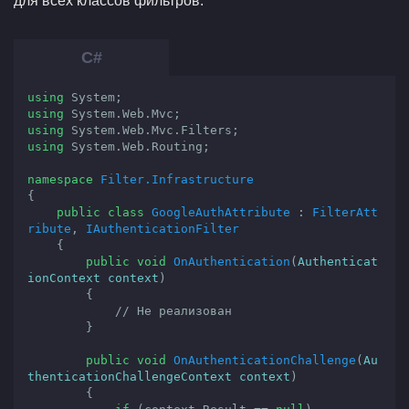
для всех классов фильтров.
using
using
using
using
 System.Web.Routing;

namespace
Filter.Infrastructure
{

public
class
GoogleAuthAttribute
 : 
FilterAtt
ribute
, 
IAuthenticationFilter
    {

public
void
OnAuthentication
(
Authenticat
ionContext context
)

{

// Не реализован
        }

public
void
OnAuthenticationChallenge
(
Au
thenticationChallengeContext context
)

{
