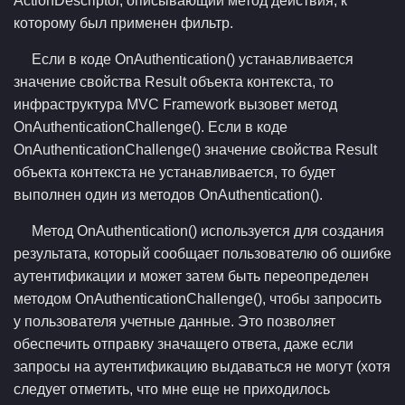
ActionDescriptor, описывающий метод действия, к
которому был применен фильтр.
Если в коде OnAuthentication() устанавливается
значение свойства Result объекта контекста, то
инфраструктура MVC Framework вызовет метод
OnAuthenticationChallenge(). Если в коде
OnAuthenticationChallenge() значение свойства Result
объекта контекста не устанавливается, то будет
выполнен один из методов OnAuthentication().
Метод OnAuthentication() используется для создания
результата, который сообщает пользователю об ошибке
аутентификации и может затем быть переопределен
методом OnAuthenticationChallenge(), чтобы запросить
у пользователя учетные данные. Это позволяет
обеспечить отправку значащего ответа, даже если
запросы на аутентификацию выдаваться не могут (хотя
следует отметить, что мне еще не приходилось