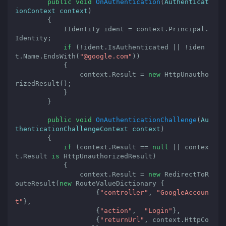
public
void
OnAuthentication
(
Authenticat
ionContext context
)

{

            IIdentity ident = context.Principal.
Identity;

if
 (!ident.IsAuthenticated || !iden
t.Name.EndsWith(
"@google.com"
))

            {

                context.Result = 
new
 HttpUnautho
rizedResult();

            }

        }

public
void
OnAuthenticationChallenge
(
Au
thenticationChallengeContext context
)

{

if
 (context.Result == 
null
 || contex
t.Result 
is
 HttpUnauthorizedResult)

            {

                context.Result = 
new
 RedirectToR
outeResult(
new
 RouteValueDictionary {

                    {
"controller"
, 
"GoogleAccoun
t"
}, 

                    {
"action"
,  
"Login"
}, 

                    {
"returnUrl"
, context.HttpCo