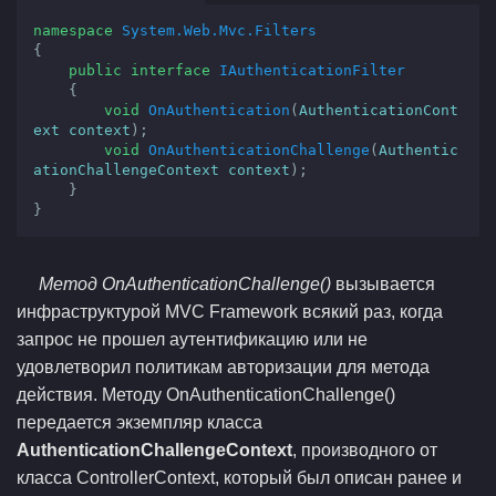
namespace
System.Web.Mvc.Filters
{

public
interface
IAuthenticationFilter
    {

void
OnAuthentication
(
AuthenticationCont
ext context
)
;

void
OnAuthenticationChallenge
(
Authentic
ationChallengeContext context
)
;

    }

}
Метод OnAuthenticationChallenge()
вызывается
инфраструктурой MVC Framework всякий раз, когда
запрос не прошел аутентификацию или не
удовлетворил политикам авторизации для метода
действия. Методу OnAuthenticationChallenge()
передается экземпляр класса
AuthenticationChallengeContext
, производного от
класса ControllerContext, который был описан ранее и