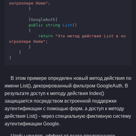
онтроллере Home"
;

        }

        [GoogleAuth]

public
string
List
(
)

{

return
"Это метод действия List в ко
нтроллере Home"
;

        }

    }

}
В этом примере определен новый метод действия по
имени List(), декорированный фильтром GoogleAuth. В
результате доступ к методу действия Index()
защищается посредством встроенной поддержки
аутентификации с помощью форм, а доступ к методу
действия List() - через специальную фиктивную систему
аутентификации Google.
Чтобы увидеть эффект от всего проделанного,