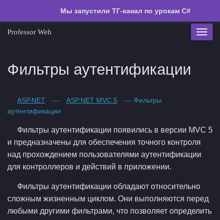
Мы запустили ТГ-канал по урокам C#
Professor Web
Toggl
navig
Фильтры аутентификации
ASP.NET
---
ASP.NET MVC 5
--- Фильтры
аутентификации
Фильтры аутентификации появились в версии MVC 5
и предназначены для обеспечения точного контроля
над прохождением пользователями аутентификации
для контроллеров и действий в приложении.
Фильтры аутентификации обладают относительно
сложным жизненным циклом. Они выполняются перед
любыми другими фильтрами, что позволяет определить