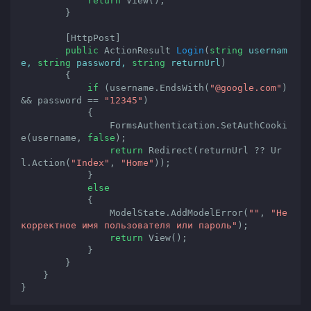
return
 View();

        }

        [HttpPost]

public
 ActionResult 
Login
(
string
 usernam
e, 
string
 password, 
string
 returnUrl
)

{

if
 (username.EndsWith(
"@google.com"
) 
&& password == 
"12345"
)

            {

                FormsAuthentication.SetAuthCooki
e(username, 
false
);

return
 Redirect(returnUrl ?? Ur
l.Action(
"Index"
, 
"Home"
));

            }

else
            {

                ModelState.AddModelError(
""
, 
"Не
корректное имя пользователя или пароль"
);

return
 View();

            }

        }

    }

}