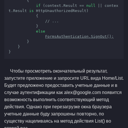
{

if
 (context.Result == 
null
 || contex
t.Result 
is
 HttpUnauthorizedResult)

            {

// ...
            }

else
FormsAuthentication.SignOut();
        }

    }

}
Чтобы просмотреть окончательный результат,
запустите приложение и запросите URL вида Home/List.
Будет предложено предоставить учетные данные и в
случае аутентификации как alex@google.com появится
возможность выполнить соответствующий метод
действия. Однако при перезагрузке окна браузера
учетные данные буду запрошены повторно, по
существу нацеливаясь на метод действия List() во