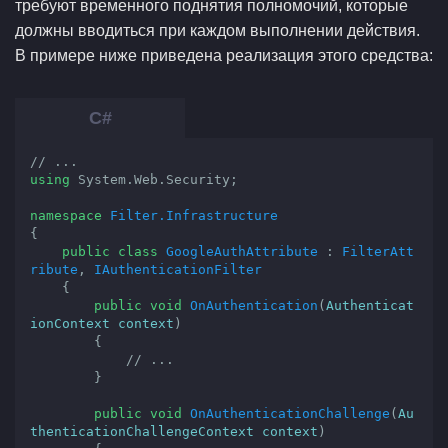
требуют временного поднятия полномочий, которые
должны вводиться при каждом выполнении действия.
В примере ниже приведена реализация этого средства:
// ...
using
 System.Web.Security;

namespace
Filter.Infrastructure
{

public
class
GoogleAuthAttribute
 : 
FilterAtt
ribute
, 
IAuthenticationFilter
    {

public
void
OnAuthentication
(
Authenticat
ionContext context
)

{

// ...
        }

public
void
OnAuthenticationChallenge
(
Au
thenticationChallengeContext context
)
