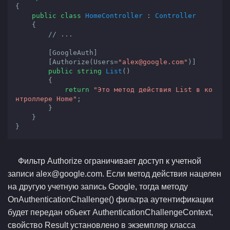
{

public
class
HomeController
 : 
Controller
    {

// ...
        [GoogleAuth]

        [Authorize(Users=
"alex@google.com"
)]

public
string
List
(
)

{

return
"Это метод действия List в ко
нтроллере Home"
;

        }

    }

}
Фильтр Authorize ограничивает доступ к учетной
записи alex@google.com. Если метод действия нацелен
на другую учетную запись Google, тогда методу
OnAuthenticationChallenge() фильтра аутентификации
будет передан объект AuthenticationChallengeContext,
свойство Result установлено в экземпляр класса