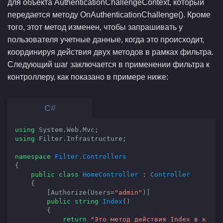
для объекта AuthenticationChallengeContext, который
передается методу OnAuthenticationChallenge(). Кроме
того, этот метод изменен, чтобы запрашивать у
пользователя учетные данные, когда это происходит,
координируя действия двух методов в рамках фильтра.
Следующий шаг заключается в применении фильтра к
контроллеру, как показано в примере ниже:
using
using
 Filter.Infrastructure;

namespace
Filter.Controllers
{

public
class
HomeController
 : 
Controller
    {

        [Authorize(Users=
"admin"
)]

public
string
Index
(
)

{

return
"Это метод действия Index в к