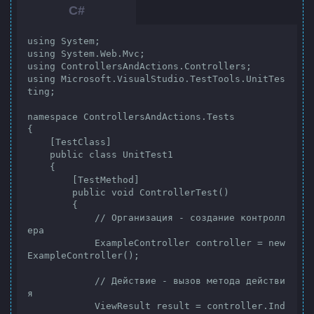
using System;

using System.Web.Mvc;

using ControllersAndActions.Controllers;

using Microsoft.VisualStudio.TestTools.UnitTes
ting;

namespace ControllersAndActions.Tests

{

    [TestClass]

    public class UnitTest1

    {

        [TestMethod]

        public void ControllerTest()

        {

            // Организация - создание контролл
ера

            ExampleController controller = new 
ExampleController();

            // Действие - вызов метода действи
я

            ViewResult result = controller.Ind