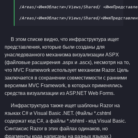
/Areas/<ИмяОбласти>/Views/Shared/ <ИмяПредставле
В этом списке видно, что инфраструктура ищет
представления, которые были созданы для
унаследованного механизма визуализации ASPX
(файловые расширения .aspx и .ascx), несмотря на то,
что MVC Framework использует механизм Razor. Цель
заключается в сохранении совместимости с ранними
версиями MVC Framework, в которых применялись
средства визуализации из ASP.NET Web Forms.
Инфраструктура также ищет шаблоны Razor на
языках C# и Visual Basic .NET. (Файлы *.cshtml
содержат код C#, а файлы *.vbhtml - код Visual Basic.
Синтаксис Razor в этих файлах одинаков, но
фрагменты кода написаны на разных языках.)