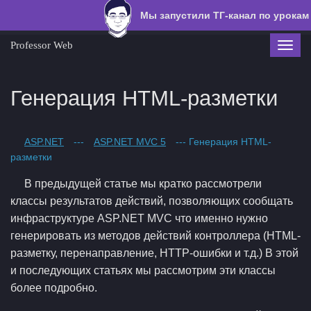
Мы запустили ТГ-канал по урокам
Professor Web
Toggl
navig
Генерация HTML-разметки
ASP.NET
---
ASP.NET MVC 5
--- Генерация HTML-
разметки
В предыдущей статье мы кратко рассмотрели
классы результатов действий, позволяющих сообщать
инфраструктуре ASP.NET MVC что именно нужно
генерировать из методов действий контроллера (HTML-
разметку, перенаправление, HTTP-ошибки и т.д.) В этой
и последующих статьях мы рассмотрим эти классы
более подробно.