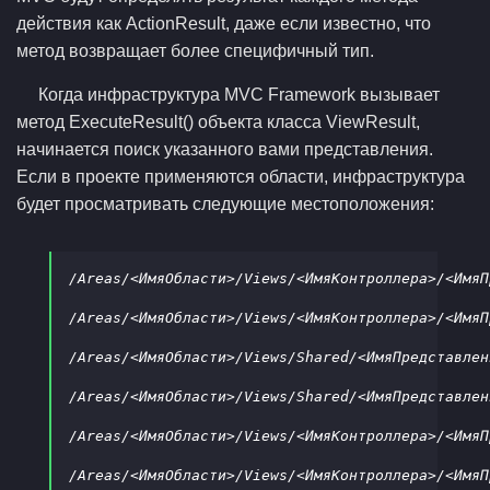
действия как ActionResult, даже если известно, что
метод возвращает более специфичный тип.
Когда инфраструктура MVC Framework вызывает
метод ExecuteResult() объекта класса ViewResult,
начинается поиск указанного вами представления.
Если в проекте применяются области, инфраструктура
будет просматривать следующие местоположения:
/Areas/<ИмяОбласти>/Views/<ИмяКонтроллера>/<ИмяП
/Areas/<ИмяОбласти>/Views/<ИмяКонтроллера>/<ИмяП
/Areas/<ИмяОбласти>/Views/Shared/<ИмяПредставлен
/Areas/<ИмяОбласти>/Views/Shared/<ИмяПредставлен
/Areas/<ИмяОбласти>/Views/<ИмяКонтроллера>/<ИмяП
/Areas/<ИмяОбласти>/Views/<ИмяКонтроллера>/<ИмяП