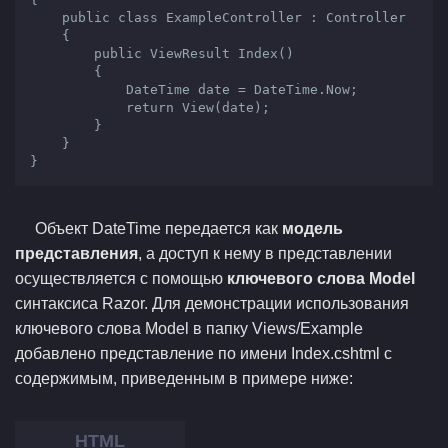
    public class ExampleController : Controller

    {

        public ViewResult Index()

        {

            DateTime date = DateTime.Now;

            return View(date);

        }

    }

}
Объект DateTime передается как
модель
представления
, а доступ к нему в представлении
осуществляется с помощью
ключевого слова Model
синтаксиса Razor. Для демонстрации использования
ключевого слова Model в папку Views/Example
добавлено представление по имени Index.cshtml с
содержимым, приведенным в примере ниже: