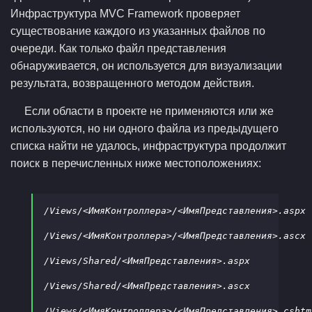
Инфраструктура MVC Framework проверяет
существование каждого из указанных файлов по
очереди. Как только файл представления
обнаруживается, он используется для визуализации
результата, возвращенного методом действия.
Если области в проекте не применяются или же
используются, но ни одного файла из предыдущего
списка найти не удалось, инфраструктура продолжит
поиск в перечисленных ниже местоположениях:
/Views/<ИмяКонтроллера>/<ИмяПредставления>.aspx

/Views/<ИмяКонтроллера>/<ИмяПредставления>.ascx

/Views/Shared/<ИмяПредставления>.aspx

/Views/Shared/<ИмяПредставления>.ascx

/Views/<ИмяКонтроллера>/<ИмяПредставления>.cshtml