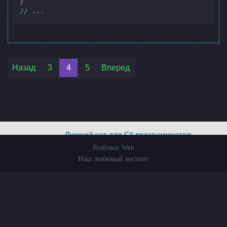
}

// ...
Лучший чат для C# программистов
Professor Web
Наш любимый хостинг