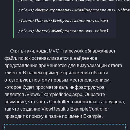
/Views/<ИмяКонтроллера>/<ИмяПредставления>.vbhtml
/Views/Shared/<ИмяПредставления>.cshtml

Опять-таки, когда MVC Framework обнаруживает
файл, поиск останавливается а найденное
представление применяется для визуализации ответа
клиенту. В нашем примере приложения области
отсутствуют, поэтому первым местоположением,
которое будет просматривать инфраструктура,
является /Views/Example/Index.aspx. Обратите
внимание, что часть Controller в имени класса опущена,
так что создание ViewResult в ExampleController
приводит к поиску в папке по имени Example.