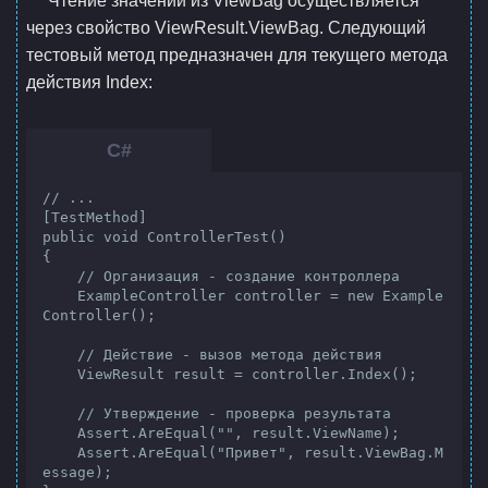
Чтение значений из ViewBag осуществляется
через свойство ViewResult.ViewBag. Следующий
тестовый метод предназначен для текущего метода
действия Index:
// ...

[TestMethod]

public void ControllerTest()

{

    // Организация - создание контроллера

    ExampleController controller = new Example
Controller();

    // Действие - вызов метода действия

    ViewResult result = controller.Index();

    // Утверждение - проверка результата

    Assert.AreEqual("", result.ViewName);

    Assert.AreEqual("Привет", result.ViewBag.M
essage);
