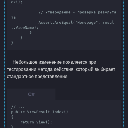
ex();

            // Утверждение - проверка результа
та

            Assert.AreEqual("Homepage", resul
t.ViewName);

        } 

    }

}
Небольшое изменение появляется при
тестировании метода действия, который выбирает
стандартное представление:
// ...

public ViewResult Index()

{

    return View();

}
