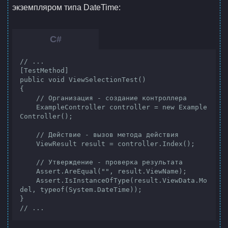
экземпляром типа DateTime:
// ...

[TestMethod]

public void ViewSelectionTest()

{

    // Организация - создание контроллера

    ExampleController controller = new Example
Controller();

    // Действие - вызов метода действия

    ViewResult result = controller.Index();

    // Утверждение - проверка результата

    Assert.AreEqual("", result.ViewName);

    Assert.IsInstanceOfType(result.ViewData.Mo
del, typeof(System.DateTime));

}

// ...