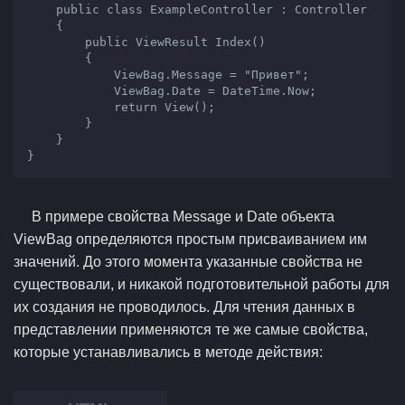
    public class ExampleController : Controller

    {

        public ViewResult Index()

        {

            ViewBag.Message = "Привет";

            ViewBag.Date = DateTime.Now;

            return View();

        }

    }

}
В примере свойства Message и Date объекта
ViewBag определяются простым присваиванием им
значений. До этого момента указанные свойства не
существовали, и никакой подготовительной работы для
их создания не проводилось. Для чтения данных в
представлении применяются те же самые свойства,
которые устанавливались в методе действия: