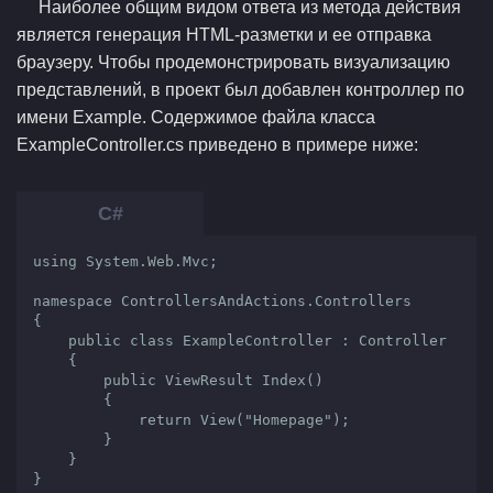
Наиболее общим видом ответа из метода действия
является генерация HTML-разметки и ее отправка
браузеру. Чтобы продемонстрировать визуализацию
представлений, в проект был добавлен контроллер по
имени Example. Содержимое файла класса
ExampleController.cs приведено в примере ниже:
using System.Web.Mvc;

namespace ControllersAndActions.Controllers

{

    public class ExampleController : Controller

    {

        public ViewResult Index()

        {

            return View("Homepage");

        }

    }

}