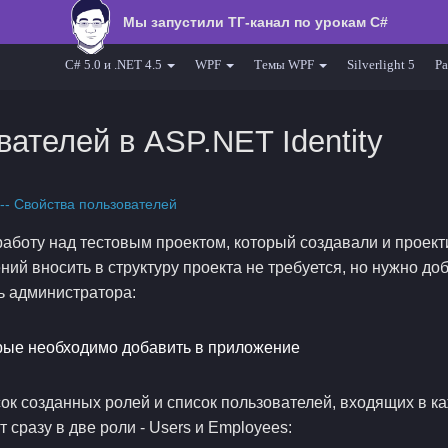
Мы запустили ТГ-канал по урокам C#
C# 5.0 и .NET 4.5
WPF
Темы WPF
Silverlight 5
Ра
ателей в ASP.NET Identity
-- Свойства пользователей
работу над тестовым проектом, который создавали и проек
ий вносить в структуру проекта не требуется, но нужно д
ь администратора:
сок созданных ролей и список пользователей, входящих в к
 сразу в две роли - Users и Employees: