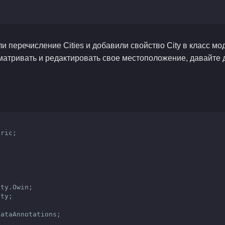
 перечисление Cities и добавили свойство City в класс мо
матривать и редактировать свое местоположение, давайте 
ric;



ty.Owin;

ty;

ataAnnotations;
