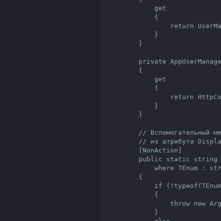
            get

            {

                return UserManager.FindByName(HttpContext.User.Identity.Name);

            }

        }

        private AppUserManager UserManager

        {

            get

            {

                return HttpContext.GetOwinContext().GetUserManager<AppUserManager>();

            }

        }

        // Вспомогательный метод, загружающий название элемента перечисления

        // из атрибута Display

        [NonAction]

        public static string GetCityName<TEnum>(TEnum item)

            where TEnum : struct, IConvertible

        {

            if (!typeof(TEnum).IsEnum)

            {

                throw new ArgumentException("Тип TEnum должен быть перечислением");

            }
