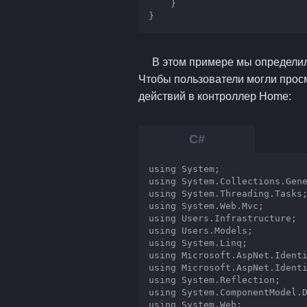
    }

}
В этом примере мы определили
Чтобы пользователи могли прос
действий в контроллер Home:
using System;

using System.Collections.Gene
using System.Threading.Tasks;
using System.Web.Mvc;

using Users.Infrastructure;

using Users.Models;

using System.Linq;

using Microsoft.AspNet.Identi
using Microsoft.AspNet.Identi
using System.Reflection;

using System.ComponentModel.D
using System.Web;
