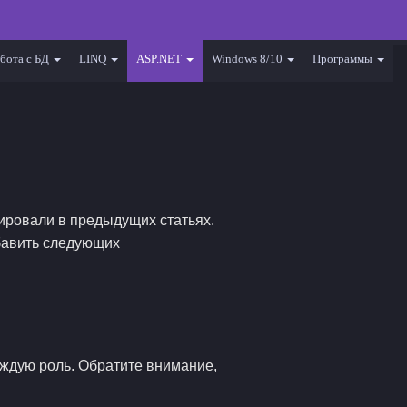
бота с БД
LINQ
ASP.NET
Windows 8/10
Программы
тировали в предыдущих статьях.
обавить следующих
аждую роль. Обратите внимание,