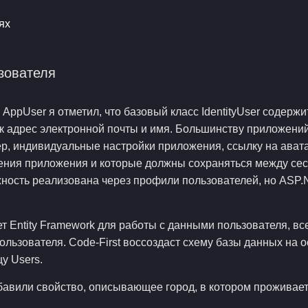
зователя
 AppUser я отметил, что базовый класс IdentityUser содержи
ак адрес электронной почты и имя. Большинству приложен
р, индивидуальные настройки приложения, ссылку на аватарк
ения приложения и которые должны сохраняться между сес
ость реализована через профили пользователей, но ASP.NE
ует Entity Framework для работы с данными пользователя, в
ользователя. Code-First воссоздаст схему базы данных на о
у Users.
вили свойство, описывающее город, в котором проживает