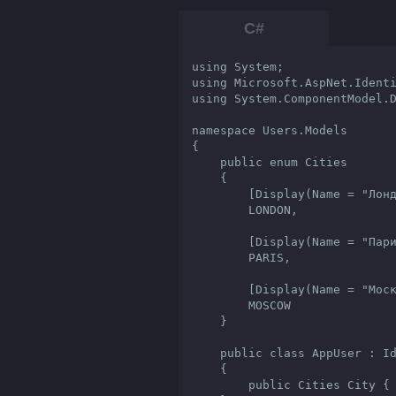
using System;

using Microsoft.AspNet.Identi
using System.ComponentModel.D
namespace Users.Models

{

    public enum Cities

    {

        [Display(Name = "Лондон")]

        LONDON,

        [Display(Name = "Париж")]

        PARIS,

        [Display(Name = "Москва")]

        MOSCOW

    }

    public class AppUser : IdentityUser

    {

        public Cities City { get; set; }
