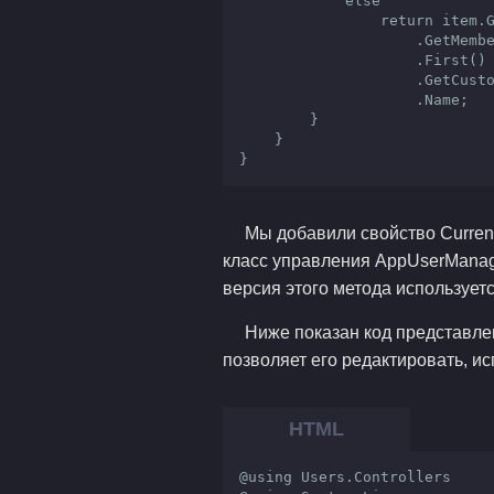
            else

                return item.GetType()

                    .GetMember(item.ToString())

                    .First()

                    .GetCustomAttribute<DisplayAttribute>()

                    .Name;                

        }

    }

Мы добавили свойство Current
класс управления AppUserManag
версия этого метода использует
Ниже показан код представле
позволяет его редактировать, 
@using Users.Controllers
