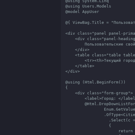
@using System.Linq

@using Users.Models

@model AppUser

@{ ViewBag.Title = "Пользоват
<div class="panel panel-prima
    <div class="panel-heading">

        Пользовательские свойства

    </div>

    <table class="table table-striped">

        <tr><th>Текущий город</th><td>@HomeController.GetCityName(Model.City)</td></tr>

    </table>

</div>

@using (Html.BeginForm())

{

    <div class="form-group">

        <label>Город: </label>

        @Html.DropDownListFor(x => x.City, new SelectList(

                Enum.GetValues(typeof(Cities))

                .OfType<Cities>()

                  .Select(c =>

                  {

                      return new
