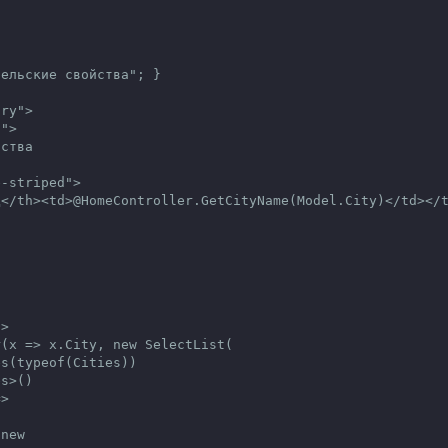
ельские свойства"; }

ry">
