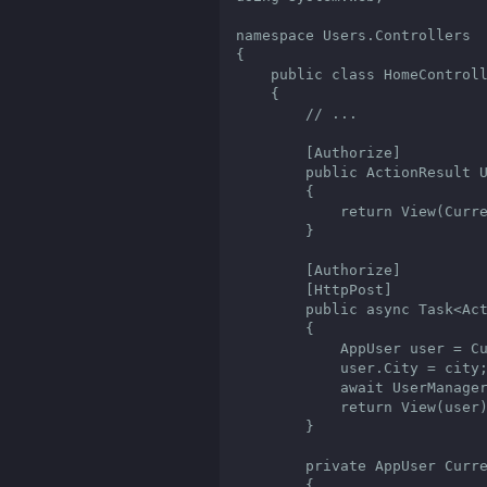
namespace Users.Controllers

{

    public class HomeController : Controller

    {

        // ...

        [Authorize]

        public ActionResult UserProps()

        {

            return View(CurrentUser);

        }

        [Authorize]

        [HttpPost]

        public async Task<ActionResult> UserProps(Cities city)

        {

            AppUser user = CurrentUser;

            user.City = city;

            await UserManager.UpdateAsync(user);

            return View(user);

        }

        private AppUser CurrentUser

        {
