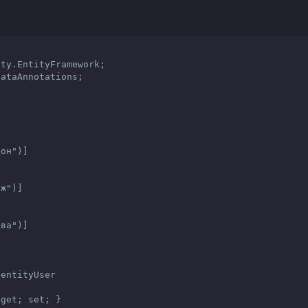
ty.EntityFramework;

ataAnnotations;
