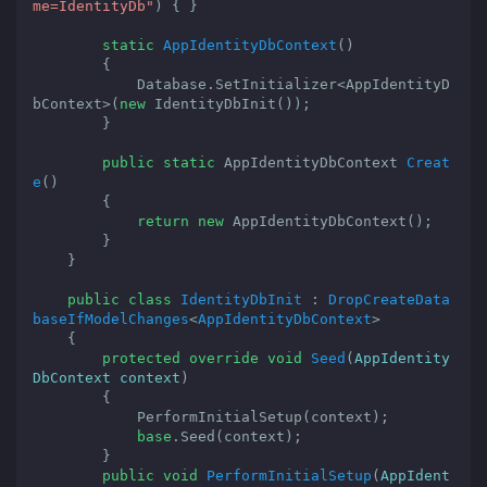
me=IdentityDb"
) 
{ }

static
AppIdentityDbContext
(
)

{

            Database.SetInitializer<AppIdentityD
bContext>(
new
 IdentityDbInit());

        }

public
static
 AppIdentityDbContext 
Creat
e
(
)

{

return
new
 AppIdentityDbContext();

        }

    }

public
class
IdentityDbInit
 : 
DropCreateData
baseIfModelChanges
<
AppIdentityDbContext
>

    {

protected
override
void
Seed
(
AppIdentity
DbContext context
)

{

            PerformInitialSetup(context);

base
.Seed(context);

        }

public
void
PerformInitialSetup
(
AppIdent