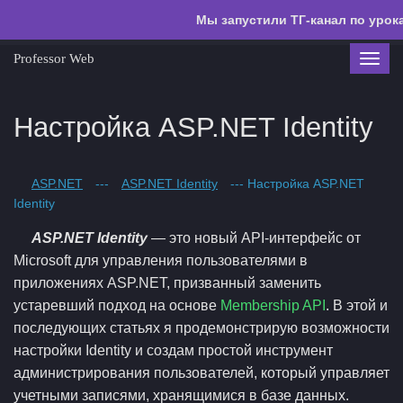
Мы запустили ТГ-канал по урок
Professor Web
Toggl
navig
Настройка ASP.NET Identity
ASP.NET
---
ASP.NET Identity
--- Настройка ASP.NET
Identity
ASP.NET Identity
— это новый API-интерфейс от
Microsoft для управления пользователями в
приложениях ASP.NET, призванный заменить
устаревший подход на основе
Membership API
. В этой и
последующих статьях я продемонстрирую возможности
настройки Identity и создам простой инструмент
администрирования пользователей, который управляет
учетными записями, хранящимися в базе данных.