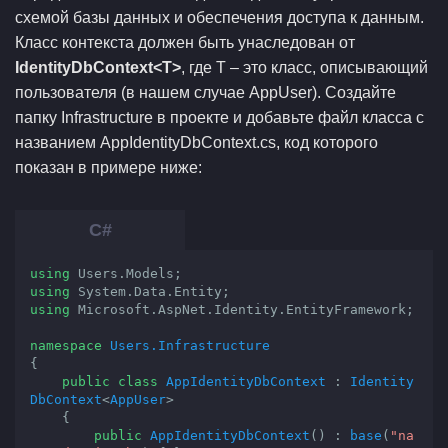
схемой базы данных и обеспечения доступа к данным.
Класс контекста должен быть унаследован от
IdentityDbContext<T>
, где T – это класс, описывающий
пользователя (в нашем случае AppUser). Создайте
папку Infrastructure в проекте и добавьте файл класса с
названием AppIdentityDbContext.cs, код которого
показан в примере ниже:
using
using
using
 Microsoft.AspNet.Identity.EntityFramework;

namespace
Users.Infrastructure
{

public
class
AppIdentityDbContext
 : 
Identity
DbContext
<
AppUser
>

    {

public
AppIdentityDbContext
(
) : 
base
(
"na