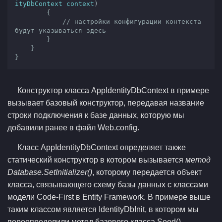
ityDbContext context
)

{

// настройки конфигурации контекста 
будут указываться здесь
        }

    }

}
Конструктор класса AppIdentityDbContext в примере
вызывает базовый конструктор, передавая название
строки подключения к базе данных, которую мы
добавили ранее в файл Web.config.
Класс AppIdentityDbContext определяет также
статический конструктор в котором вызывается
метод
Database.SetInitializer()
, которому передается объект
класса, связывающего схему базы данных с классами
модели Code-First в Entity Framework. В примере выше
таким классом является IdentityDbInit, в котором мы
переопределили метод базового класса Seed(),