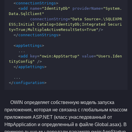
<
connectionStrings
>
<
add
name
=
"IdentityDb"
providerName
=
"System.
Data.SqlClient"
connectionString
=
"Data Source=.\SQLEXPR
ESS;Initial Catalog=IdentityDb;Integrated Securi
ty=True;MultipleActiveResultSets=True"
/>
</
connectionStrings
>
<
appSettings
>
    ...

<
add
key
=
"owin:AppStartup"
value
=
"Users.Iden
tityConfig"
 />
</
appSettings
>
</
configuration
>
OWIN определяет собственную модель запуска
приложения, которая не связана с глобальным классом
приложения ASP.NET (класс унаследованный от
HttpApplication и определенный в файле Global.asax). В
примере выше мы передали параметр owin:AppStartup,