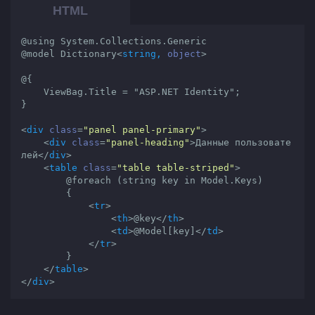
@using System.Collections.Generic

@model Dictionary
<
string,
object
>
@{

    ViewBag.Title = "ASP.NET Identity";

}

<
div
class
=
"panel panel-primary"
>
<
div
class
=
"panel-heading"
>
Данные пользовате
лей
</
div
>
<
table
class
=
"table table-striped"
>
        @foreach (string key in Model.Keys) 

        {

<
tr
>
<
th
>
@key
</
th
>
<
td
>
@Model[key]
</
td
>
</
tr
>
        }

</
table
>
</
div
>