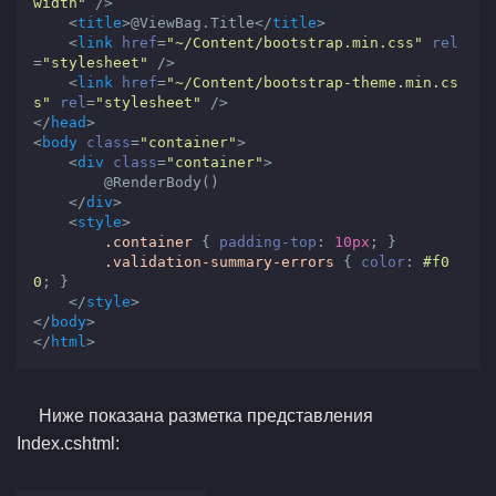
width"
 />
<
title
>
@ViewBag.Title
</
title
>
<
link
href
=
"~/Content/bootstrap.min.css"
rel
=
"stylesheet"
 />
<
link
href
=
"~/Content/bootstrap-theme.min.cs
s"
rel
=
"stylesheet"
 />
</
head
>
<
body
class
=
"container"
>
<
div
class
=
"container"
>
        @RenderBody()

</
div
>
<
style
>
.container
{ 
padding-top
:
10px
; }
.validation-summary-errors
{ 
color
:
#f0
0
; }
</
style
>
</
body
>
</
html
>
Ниже показана разметка представления
Index.cshtml: