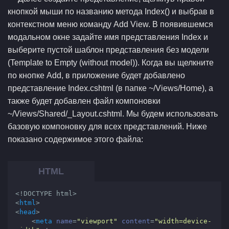
кнопкой мыши по названию метода Index() и выбрав в
контекстном меню команду Add View. В появившемся
модальном окне задайте имя представления Index и
выберите пустой шаблон представления без модели
(Template to Empty (without model)). Когда вы щелкните
по кнопке Add, в приложение будет добавлено
представление Index.cshtml (в папке ~/Views/Home), а
также будет добавлен файл компоновки
~/Views/Shared/_Layout.cshtml. Мы будем использовать
базовую компоновку для всех представлений. Ниже
показано содержимое этого файла:
<!DOCTYPE html>
<
html
>
<
head
>
<
meta
name
=
"viewport"
content
=
"width=device-