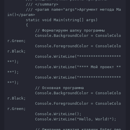
///
</summary>
///
<param name="args">
Аргумент метода Ma
in()
</param>
static
void
Main
(
string
[] args
)

{

// Форматируем шапку программы
            Console.BackgroundColor = ConsoleColo
r.Green;

            Console.ForegroundColor = ConsoleColo
r.Black;

            Console.WriteLine(
"******************
**"
);

            Console.WriteLine(
"**** Мой проект **
**"
);

            Console.WriteLine(
"******************
**"
);

// Основная программа
            Console.BackgroundColor = ConsoleColo
r.Black;

            Console.ForegroundColor = ConsoleColo
r.Green;

            Console.WriteLine();

            Console.WriteLine(
"Hello, World!"
);

// Ожидание нажатия клавиши Enter пер