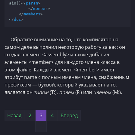
ain()
</
param
>
</
member
>
</
members
>
</
doc
>
Обратите внимание на то, что компилятор на
самом деле выполнил некоторую работу за вас: он
создал элемент <assembly> и также добавил
элементы <member> для каждого члена класса в
этом файле. Каждый элемент <member> имеет
атрибут name с полным именем члена, снабженным
префиксом — буквой, который указывает на то,
является он
типом
(Т:),
полем
(F:) или
членом
(М:).