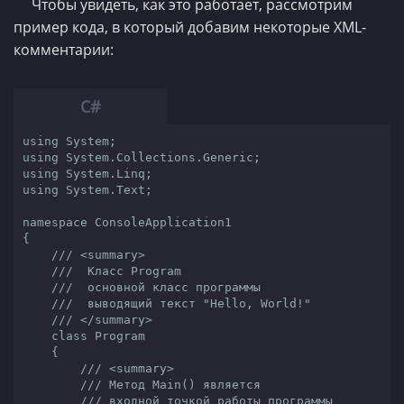
Чтобы увидеть, как это работает, рассмотрим
пример кода, в который добавим некоторые XML-
комментарии:
using
using
using
using
 System.Text;

namespace
ConsoleApplication1
{

///
<summary>
///
  Класс Program
///
  основной класс программы
///
  выводящий текст "Hello, World!"
///
</summary>
class
Program
    {

///
<summary>
///
 Метод Main() является
///
 входной точкой работы программы