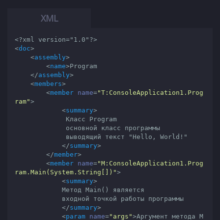
<?xml version="1.0"?>
<
doc
>
<
assembly
>
<
name
>
Program

</
assembly
>
<
members
>
<
member
name
=
"T:ConsoleApplication1.Prog
ram"
>
<
summary
>
             Класс Program

             основной класс программы

             выводящий текст "Hello, World!"

</
summary
>
</
member
>
<
member
name
=
"M:ConsoleApplication1.Prog
ram.Main(System.String[])"
>
<
summary
>
            Метод Main() является

            входной точкой работы программы

</
summary
>
<
param
name
=
"args"
>
Аргумент метода M