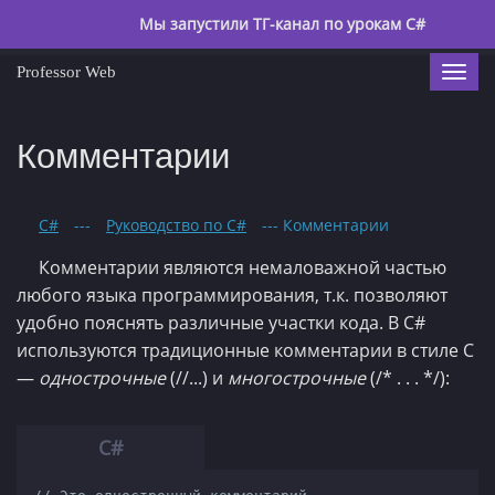
Мы запустили ТГ-канал по урокам C#
Professor Web
Togg
navi
Комментарии
C#
---
Руководство по C#
--- Комментарии
Комментарии являются немаловажной частью
любого языка программирования, т.к. позволяют
удобно пояснять различные участки кода. В C#
используются традиционные комментарии в стиле С
—
однострочные
(//...) и
многострочные
(/* . . . */):