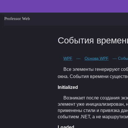
Professor Web
События времен
WPF
---
Основа WPF
--- Соб
Все элементы генерируют соб
окна. События времени существ
Initialized
Возникает после создания экз
элемент уже инициализирован, н
применены стили и привязка данн
событием .NET, а не маршрутиз
Loaded