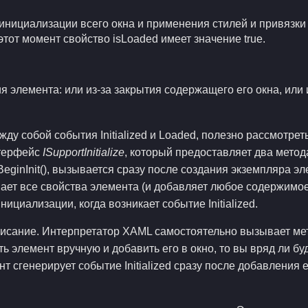
инициализации всего окна и применения стилей и привязки
тот момент свойство isLoaded имеет значение true.
 элемента: или из-за закрытия содержащего его окна, или 
жду собой события Initialized и Loaded, полезно рассмотрет
нтерфейс
ISupportInitialize
, который предоставляет два мето
eginInit(), вызывается сразу после создания экземпляра э
ет все свойства элемента (и добавляет любое содержимое). 
циализации, когда возникает событие Initialized.
сание. Интерпретатор XAML самостоятельно вызывает методы 
ь элемент вручную и добавить его в окно, то вы вряд ли бу
т сгенерирует событие Initialized сразу после добавления 