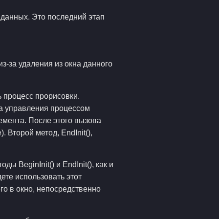
 данных. Это последний этап
из-за удаления из окна данного
ь процесс прорисовки.
да управления процессом
лемента. После этого вызова
Второй метод, EndInit(),
BeginInit() и EndInit(), как и
дете использовать этот
его в окно, непосредственно