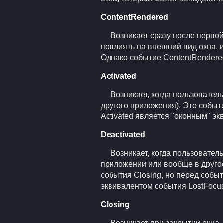
ContentRendered
Возникает сразу после первой
повлиять на внешний вид окна, 
Однако событие ContentRendered
Activated
Возникает, когда пользовател
другого приложения). Это событ
Activated является "оконным" э
Deactivated
Возникает, когда пользователь
приложении или вообще в другое
события Closing, но перед собы
эквивалентом события LostFocu
Closing
Возникает при закрытии окна