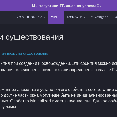
Мы запустили ТГ-канал по урокам C#
C# 5.0 и .NET 4.5
WPF
Темы WPF
Silverlight 5
Ра
и существования
ытия времени существования
ытия при создании и освобождении. Эти события можно ис
ования перечислены ниже; все они определены в классе F
емпляра элемента и установки его свойств в соответствии 
о другие части окна могут еще быть не инициализированны
ых. Свойство IsInitialized имеет значение true. Данное с
ируемым.