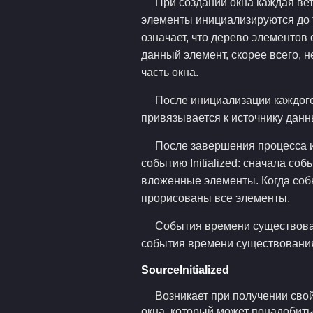
При создании окна каждая вет
элементы инициализируются до то
означает, что дерево элементов
данный элемент, скорее всего, 
часть окна.
После инициализации каждого
привязывается к источнику данны
После завершения процесса и
событию Initialized: сначала с
вложенные элементы. Когда собы
прорисованы все элементы.
События времени существова
события времени существования
SourceInitialized
Возникает при получении свой
окна, который может понадобит