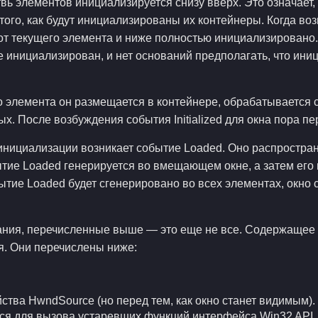
вь элементов инициализируется снизу вверх. Это означает,
го, как будут инициализированы их контейнеры. Когда возник
 от текущего элемента и ниже полностью инициализировано
не инициализирован, и нет оснований предполагать, что ин
 элемента он размещается в контейнере, обрабатывается 
х. После возбуждения события Initialized для окна пора п
нициализации возникает событие Loaded. Оно распростран
обытие Loaded генерируется во вмещающем окне, а затем ег
тие Loaded будет сгенерировано во всех элементах, окно с
ния, перечисленные выше — это еще не все. Содержащее 
. Они перечислены ниже:
ства HwndSource (но перед тем, как окно станет видимым)
ься для вызова устаревших функций интерфейса Win32 API.