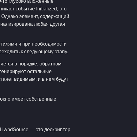
 что глубоко вложенные
ает событие Initialized, это
. Однако элемент, содержащий
ициализирована любая другая
стилями и при необходимости
ереходить к следующему этапу.
яется в порядке, обратном
о генерируют остальные
танет видимым, и в нем будут
окно имеет собственные
. HwndSource — это дескриптор