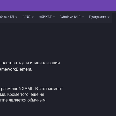
бота с БД
LINQ
ASP.NET
Windows 8/10
Программы
пользовать для инициализации
rameworkElement.
с разметкой XAML. В этот момент
ми. Кроме того, еще не
обытие является обычным