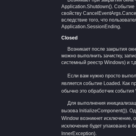
Application.Shutdown(). Событие
свойству CancelEventArgs.Cancel
вследствие того, что пользоват
Application.SessionEnding.
Closed
Возникает после закрытия окн
можно выполнить зачистку, запи
системный реестр Windows) и т.д
Если вам нужно просто выпол
является событие Loaded. Как п
обычно это обработчик события
Для выполнения инициализаци
вызова InitializeComponent()). 
Window возникнет исключение, о
исключение будет упаковано в б
InnerException).