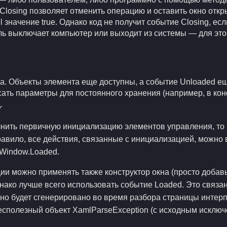
 Closing позволяет отменить операцию и оставить окно отк
 значение true. Однако код не получит событие Closing, е
ель выключает компьютер или выходит из системы — для эт
а. Объекты элемента еще доступны, а событие Unloaded ещ
сать параметры для постоянного хранения (например, в к
.
нить первичную инициализацию элементов управления, то
равило, все действия, связанные с инициализацией, можно
 Window.Loaded.
и можно применять также конструктор окна (просто добавь
Однако лучше всего использовать событие Loaded. Это связан
но будет сгенерировано во время разбора страницы интер
есполезный объект XamlParseException (с исходным исключ