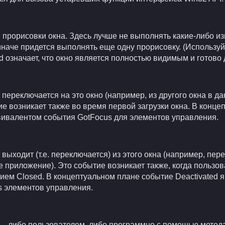
 прорисовки окна. Здесь лучше не выполнять какие-либо и
иначе придется выполнять еще одну прорисовку. (Используй
 означает, что окно является полностью видимым и готово 
ь переключается на это окно (например, из другого окна в 
ие возникает также во время первой загрузки окна. В конц
квивалентом события GotFocus для элементов управления.
 выходит (т.е. переключается) из этого окна (например, пер
 приложение). Это событие возникает также, когда пользов
тием Closed. В концептуальном плане событие Deactivated 
s элементов управления.
 — либо пользователем, либо программно с помощью метода