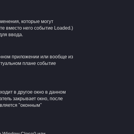
зменения, которые могут
те вместо него событие Loaded.)
для ввода.
данном приложении или вообще из
ептуальном плане событие
еходит в другое окно в данном
атель закрывает окно, после
является "оконным"
 Window.Close() или