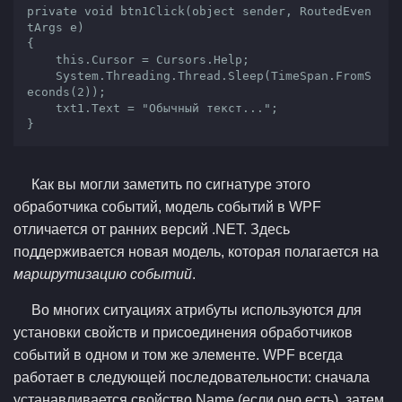
private void btn1Click(object sender, RoutedEven
tArgs e)

{

    this.Cursor = Cursors.Help;

    System.Threading.Thread.Sleep(TimeSpan.FromS
econds(2));

    txt1.Text = "Обычный текст...";

}
Как вы могли заметить по сигнатуре этого
обработчика событий, модель событий в WPF
отличается от ранних версий .NET. Здесь
поддерживается новая модель, которая полагается на
маршрутизацию событий
.
Во многих ситуациях атрибуты используются для
установки свойств и присоединения обработчиков
событий в одном и том же элементе. WPF всегда
работает в следующей последовательности: сначала
устанавливается свойство Name (если оно есть), затем