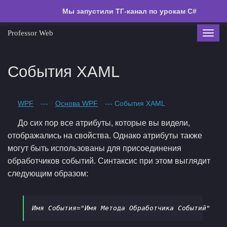
Мы запустили ТГ-канал по урокам C#
Professor Web
Toggl
navig
События XAML
WPF
---
Основа WPF
--- События XAML
До сих пор все атрибуты, которые вы видели,
отображались на свойства. Однако атрибуты также
могут быть использованы для присоединения
обработчиков событий. Синтаксис при этом выглядит
следующим образом:
Имя События="Имя Метода Обработчика Событий"