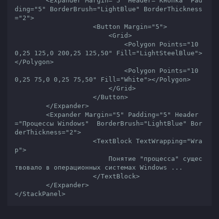
        <Expander Margin="5" Header="Кнопка" Pad
ding="5" BorderBrush="LightBlue" BorderThickness
="2">

                    <Button Margin="5">

                        <Grid>

                            <Polygon Points="10
0,25 125,0 200,25 125,50" Fill="LightSteelBlue">
</Polygon>

                            <Polygon Points="10
0,25 75,0 0,25 75,50" Fill="White"></Polygon>

                        </Grid>

                    </Button>

        </Expander>

        <Expander Margin="5" Padding="5" Header
="Процессы Windows"  BorderBrush="LightBlue" Bor
derThickness="2">

                    <TextBlock TextWrapping="Wra
p">

                        Понятие "процесса" сущес
твовало в операционных системах Windows ...

                    </TextBlock>

        </Expander>

</StackPanel>