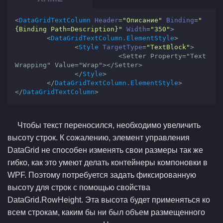
<
DataGridTextColumn
Header
=
"Описание"
Binding
=
"
{Binding Path=Description}"
Width
=
"350"
>
<
DataGridTextColumn.ElementStyle
>
<
Style
TargetType
=
"TextBlock"
>
                          <
Setter
Property
="
Text
Wrapping
" 
Value
="
Wrap
"></
Setter
>

</
Style
>
</
DataGridTextColumn.ElementStyle
>
</
DataGridTextColumn
>
Чтобы текст переносился, необходимо увеличить
высоту строк. К сожалению, элемент управления
DataGrid не способен изменять свои размеры так же
гибко, как это умеют делать контейнеры компоновки в
WPF. Поэтому потребуется задать фиксированную
высоту для строк с помощью свойства
DataGrid.RowHeight. Эта высота будет применяться ко
всем строкам, каким бы ни был объем размещенного