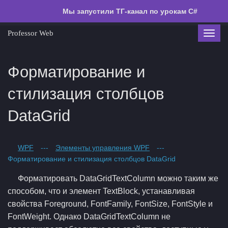
Мы запустили ТГ-канал по урокам C#
Professor Web
Toggl
navig
Форматирование и
стилизация столбцов
DataGrid
WPF
---
Элементы управления WPF
---
Форматирование и стилизация столбцов DataGrid
Форматировать DataGridTextColumn можно таким же
способом, что и элемент TextBlock, устанавливая
свойства Foreground, FontFamily, FontSize, FontStyle и
FontWeight. Однако DataGridTextColumn не