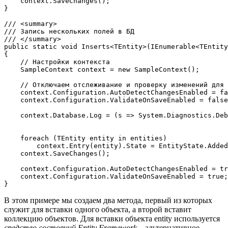
    context.SaveChanges();

}

///
<summary>
///
 Запись нескольких полей в БД
///
</summary>
public
static
void
 Inserts<TEntity>(IEnumerable<TEntity
{

// Настройки контекста
    SampleContext context = 
new
 SampleContext();

// Отключаем отслеживание и проверку изменений для 
    context.Configuration.AutoDetectChangesEnabled = 
fa
    context.Configuration.ValidateOnSaveEnabled = 
false
    context.Database.Log = (s => System.Diagnostics.Deb
foreach
 (TEntity entity 
in
 entities)

        context.Entry(entity).State = EntityState.Added
    context.SaveChanges();

    context.Configuration.AutoDetectChangesEnabled = 
tr
    context.Configuration.ValidateOnSaveEnabled = 
true
;

}
В этом примере мы создаем два метода, первый из которых
служит для вставки одного объекта, а второй вставит
коллекцию объектов. Для вставки объекта entity используется
средство состояний Entity Framework
– альтернативное