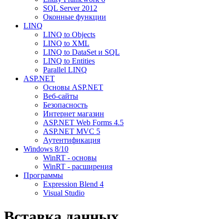
SQL Server 2012
Оконные функции
LINQ
LINQ to Objects
LINQ to XML
LINQ to DataSet и SQL
LINQ to Entities
Parallel LINQ
ASP.NET
Основы ASP.NET
Веб-сайты
Безопасность
Интернет магазин
ASP.NET Web Forms 4.5
ASP.NET MVC 5
Аутентификация
Windows 8/10
WinRT - основы
WinRT - расширения
Программы
Expression Blend 4
Visual Studio
Вставка данных