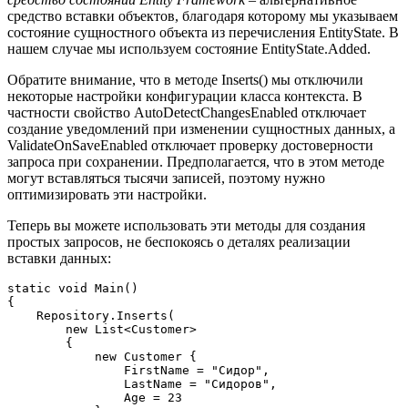
средство вставки объектов, благодаря которому мы указываем
состояние сущностного объекта из перечисления EntityState. В
нашем случае мы используем состояние EntityState.Added.
Обратите внимание, что в методе Inserts() мы отключили
некоторые настройки конфигурации класса контекста. В
частности свойство AutoDetectChangesEnabled отключает
создание уведомлений при изменении сущностных данных, а
ValidateOnSaveEnabled отключает проверку достоверности
запроса при сохранении. Предполагается, что в этом методе
могут вставляться тысячи записей, поэтому нужно
оптимизировать эти настройки.
Теперь вы можете использовать эти методы для создания
простых запросов, не беспокоясь о деталях реализации
вставки данных:
static
void
Main
(
{

    Repository.Inserts(

new
 List<Customer>

        {

new
 Customer {

                FirstName = 
"Сидор"
,

                LastName = 
"Сидоров"
,

                Age = 
23