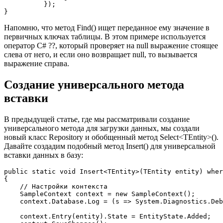
          });

}
Напомню, что метод Find() ищет переданное ему значение в
первичных ключах таблицы. В этом примере используется
оператор C# ??, который проверяет на null выражение стоящее
слева от него, и если оно возвращает null, то вызывается
выражение справа.
Создание универсального метода
вставки
В предыдущей статье, где мы рассматривали создание
универсального метода для загрузки данных, мы создали
новый класс Repository и обобщенный метод Select<TEntity>().
Давайте создадим подобный метод Insert() для универсальной
вставки данных в базу:
public
static
void
 Insert<TEntity>(TEntity entity) 
wher
{

// Настройки контекста
    SampleContext context = 
new
 SampleContext();

    context.Database.Log = (s => System.Diagnostics.Deb
    context.Entry(entity).State = EntityState.Added;
