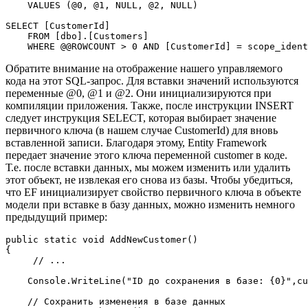
VALUES
 (@
0
, @
1
, 
NULL
, @
2
, 
NULL
)

SELECT
 [CustomerId]

FROM
 [dbo].[Customers]

WHERE
 @@ROWCOUNT > 
0
AND
 [CustomerId] = scope_ident
Обратите внимание на отображение нашего управляемого
кода на этот SQL-запрос. Для вставки значений используются
переменные @0, @1 и @2. Они инициализируются при
компиляции приложения. Также, после инструкции INSERT
следует инструкция SELECT, которая выбирает значение
первичного ключа (в нашем случае CustomerId) для вновь
вставленной записи. Благодаря этому, Entity Framework
передает значение этого ключа переменной customer в коде.
Т.е. после вставки данных, мы можем изменить или удалить
этот объект, не извлекая его снова из базы. Чтобы убедиться,
что EF инициализирует свойство первичного ключа в объекте
модели при вставке в базу данных, можно изменить немного
предыдущий пример:
public
static
void
AddNewCustomer
(
{

// ...
    Console.WriteLine(
"ID до сохранения в базе: {0}"
,cu
// Сохранить изменения в базе данных