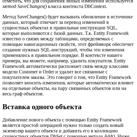
отметить, что для сохранения любых изменений используется
метод SaveChanges()
класса контекста DbContext.
Метод SaveChanges() будет вызывать обновление в источнике
данных, который отвечает за перевод изменений в
сущностных объектах в правильные инструкции SQL,
которые выполняются с базой данных. Т.к. Entity Framework
известно о связях между таблицами, определяемых с
помощью навигационных свойств, этот фреймворк обеспечит
создание нужных SQL-инструкций, чтобы эти изменения
применялись в правильном порядке. В контексте нашего
примера, вы можете, например, удалить покупателя. Entity
Framework автоматически распознает связь между классами
модели Customer и Order и удалит все связанные с
покупателем заказы. Это говорит о том, что Entity Framework
позволяет вносить изменения, которые автоматически влияют
на отдельные объекты, на пару связанных объектов или на
весь граф объектов.
Вставка одного объекта
Добавление нового объекта с помощью Entity Framework
является простой операцией нужно только создать новый
экземпляр вашего объекта и добавить его в коллекцию
сущностных объектов DbSet с помощью метода
Add()
. Ниже