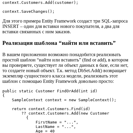
context.Customers.Add(customer);

context.SaveChanges();
Для этого примера Entity Framework создаст три SQL-запроса
INSERT – один для вставки нового покупателя, а два для
вставки связанных с ним заказов.
Реализация шаблона “найти или вставить”
В вашем приложении возможно понадобится реализовать
простой шаблон “найти или вставить” (find or add), в котором
вы проверяете, существует ли объект данных в базе, если нет,
то создаете новый объект. Т.к. метод DbSet.Add() возвращает
экземпляр сущностного класса модели, реализовать этот
шаблон с помощью Entity Framework довольно просто:
public
static
 Customer 
FindOrAdd
(
int
 id
{

    SampleContext context = 
new
 SampleContext();

return
 context.Customers.Find(id)

        ?? context.Customers.Add(
new
 Customer

          {

              FirstName = 
"..."
,

              LastName = 
"..."
,

              Age = 
40