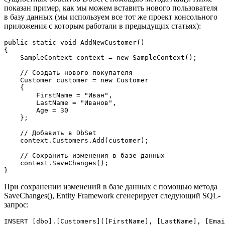
показан пример, как мы можем вставить нового пользователя
в базу данных (мы используем все тот же проект консольного
приложения с которым работали в предыдущих статьях):
public
static
void
AddNewCustomer
(
{

    SampleContext context = 
new
 SampleContext();

// Создать нового покупателя
    Customer customer = 
new
 Customer

    {

        FirstName = 
"Иван"
,

        LastName = 
"Иванов"
,

        Age = 
30
    };

// Добавить в DbSet
    context.Customers.Add(customer);

// Сохранить изменения в базе данных
    context.SaveChanges();

}
При сохранении изменений в базе данных с помощью метода
SaveChanges(), Entity Framework сгенерирует следующий SQL-
запрос:
INSERT
 [dbo].[Customers]([FirstName], [LastName], [Emai