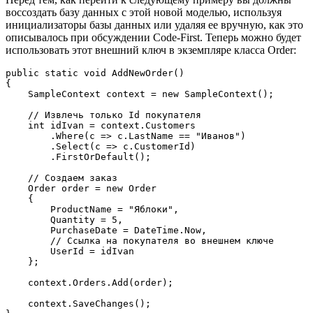
воссоздать базу данных с этой новой моделью, используя
инициализаторы базы данных или удаляя ее вручную, как это
описывалось при обсуждении Code-First. Теперь можно будет
использовать этот внешний ключ в экземпляре класса Order:
public
static
void
AddNewOrder
(
{

    SampleContext context = 
new
 SampleContext();

// Извлечь только Id покупателя
int
 idIvan = context.Customers

        .Where(c => c.LastName == 
"Иванов"
)

        .Select(c => c.CustomerId)

        .FirstOrDefault();

// Создаем заказ
    Order order = 
new
 Order

    {

        ProductName = 
"Яблоки"
,

        Quantity = 
5
,

        PurchaseDate = DateTime.Now,

// Ссылка на покупателя во внешнем ключе
        UserId = idIvan

    };

    context.Orders.Add(order);

    context.SaveChanges();
