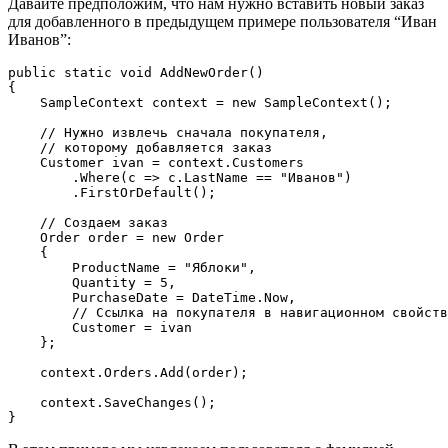
Давайте предположим, что нам нужно вставить новый заказ
для добавленного в предыдущем примере пользователя “Иван
Иванов”:
public
static
void
AddNewOrder
(
{

    SampleContext context = 
new
 SampleContext();

// Нужно извлечь сначала покупателя, 
// которому добавляется заказ
    Customer ivan = context.Customers

        .Where(c => c.LastName == 
"Иванов"
)

        .FirstOrDefault();

// Создаем заказ
    Order order = 
new
 Order

    {

        ProductName = 
"Яблоки"
,

        Quantity = 
5
,

        PurchaseDate = DateTime.Now,

// Ссылка на покупателя в навигационном свойств
        Customer = ivan

    };

    context.Orders.Add(order);

    context.SaveChanges();

}