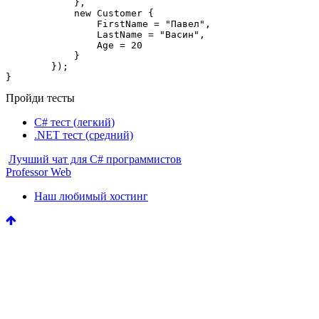
            },

new
 Customer {

                FirstName = 
"Павел"
,

                LastName = 
"Васин"
,

                Age = 
20
            }

        });

}
Пройди тесты
C# тест (легкий)
.NET тест (средний)
Лучший чат для C# программистов
Professor Web
Наш любимый хостинг