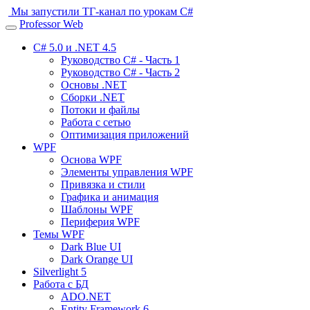
Мы запустили ТГ-канал по урокам C#
Professor Web
Toggle
navigation
C# 5.0 и .NET 4.5
Руководство C# - Часть 1
Руководство C# - Часть 2
Основы .NET
Сборки .NET
Потоки и файлы
Работа с сетью
Оптимизация приложений
WPF
Основа WPF
Элементы управления WPF
Привязка и стили
Графика и анимация
Шаблоны WPF
Периферия WPF
Темы WPF
Dark Blue UI
Dark Orange UI
Silverlight 5
Работа с БД
ADO.NET
Entity Framework 6