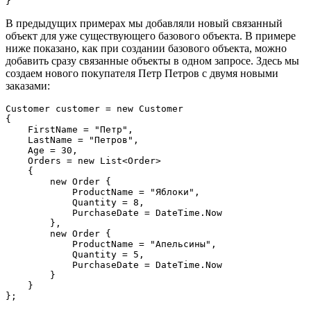
В предыдущих примерах мы добавляли новый связанный
объект для уже существующего базового объекта. В примере
ниже показано, как при создании базового объекта, можно
добавить сразу связанные объекты в одном запросе. Здесь мы
создаем нового покупателя Петр Петров с двумя новыми
заказами:
Customer customer = 
new
 Customer

{

    FirstName = 
"Петр"
,

    LastName = 
"Петров"
,

    Age = 
30
,

    Orders = 
new
 List<Order>

    {

new
 Order {

            ProductName = 
"Яблоки"
,

            Quantity = 
8
,

            PurchaseDate = DateTime.Now

        },

new
 Order {

            ProductName = 
"Апельсины"
,

            Quantity = 
5
,

            PurchaseDate = DateTime.Now

        }

    }

};
