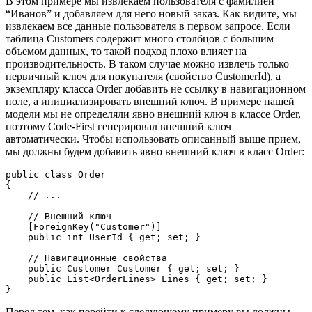
В этом примере мы извлекаем пользователя с фамилией
“Иванов” и добавляем для него новый заказ. Как видите, мы
извлекаем все данные пользователя в первом запросе. Если
таблица Customers содержит много столбцов с большим
объемом данных, то такой подход плохо влияет на
производительность. В таком случае можно извлечь только
первичный ключ для покупателя (свойство CustomerId), а
экземпляру класса Order добавить не ссылку в навигационном
поле, а инициализировать внешний ключ. В примере нашей
модели мы не определяли явно внешний ключ в классе Order,
поэтому Code-First генерировал внешний ключ
автоматически. Чтобы использовать описанный выше прием,
мы должны будем добавить явно внешний ключ в класс Order:
public
class
Order
{

// ...
// Внешний ключ
    [ForeignKey(
"Customer"
)]

public
int
 UserId { 
get
; 
set
; }

// Навигационные свойства
public
 Customer Customer { 
get
; 
set
; }

public
 List<OrderLines> Lines { 
get
; 
set
; }

}
Перед тем, как перейти к следующему примеру вы должны