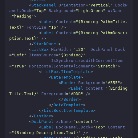
<
StackPanel
Orientation
=
"Vertical"
DockP
anel.Dock
=
"Top"
Background
=
"LightGreen"
x:Name
=
"heading"
>
<
Label
Content
=
"{Binding Path=Title.
Text}"
FontSize
=
"16"
 />
<
Label
Content
=
"{Binding Path=Descri
ption.Text}"
 />
</
StackPanel
>
<
ListBox
MinWidth
=
"120"
DockPanel.Dock
=
"Left"
ItemsSource
=
"{Binding}"
IsSynchronizedWithCurrentItem
=
"True"
HorizontalContentAlignment
=
"Stretch"
>
<
ListBox.ItemTemplate
>
<
DataTemplate
>
<
Border
Background
=
"#555"
>
<
Label
Content
=
"{Binding 
Title.Text}"
Foreground
=
"#DDD"
 />
</
Border
>
</
DataTemplate
>
</
ListBox.ItemTemplate
>
</
ListBox
>
<
DockPanel
x:Name
=
"content"
>
<
Label
DockPanel.Dock
=
"Top"
Content
=
"{Binding Description.Text}"
 />