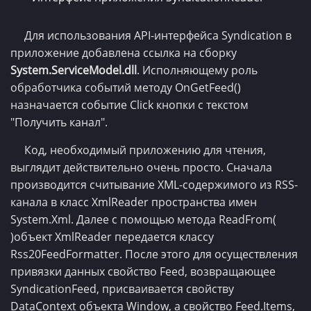
Для использования API-интерфейса Syndication в
приложение добавлена ссылка на сборку
System.ServiceModel.dll
. Исполняющему роль
обработчика событий методу OnGetFeed()
назначается событие Click кнопки с текстом
"Получить канал".
Код, необходимый приложению для чтения,
выглядит действительно очень просто. Сначала
производится считывание XML-содержимого из RSS-
канала в класс XmlReader пространства имен
System.Xml. Далее с помощью метода ReadFrom(
)объект XmlReader передается классу
Rss20FeedFormatter. После этого для осуществления
привязки данных свойство Feed, возвращающее
SyndicationFeed, присваивается свойству
DataContext объекта Window, а свойство Feed.Items,