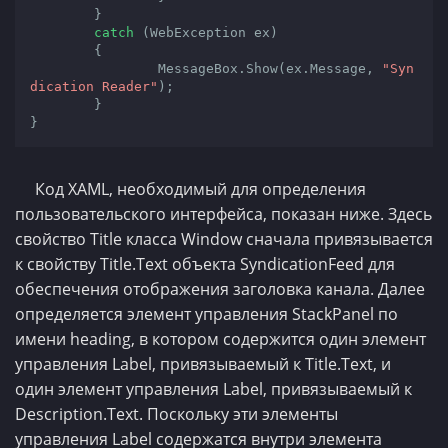
        }

catch
 (WebException ex)

        {

                MessageBox.Show(ex.Message, 
"Syn
dication Reader"
);

        }

}
Код XAML, необходимый для определения
пользовательского интерфейса, показан ниже. Здесь
свойство Title класса Window сначала привязывается
к свойству Title.Text объекта SyndicationFeed для
обеспечения отображения заголовка канала. Далее
определяется элемент управления StackPanel по
имени heading, в котором содержится один элемент
управления Label, привязываемый к Title.Text, и
один элемент управления Label, привязываемый к
Description.Text. Поскольку эти элементы
управления Label содержатся внутри элемента