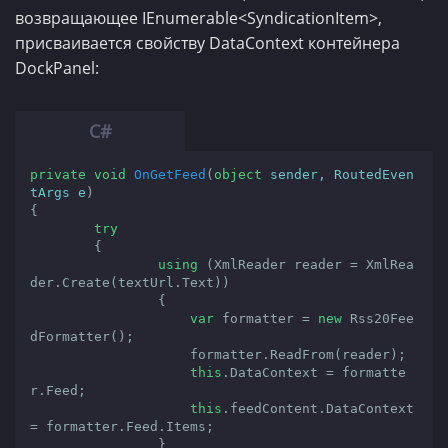
возвращающее IEnumerable<SyndicationItem>,
присваивается свойству DataContext контейнера
DockPanel:
private
void
OnGetFeed
(
object
 sender, RoutedEven
tArgs e
{

try
        {

using
 (XmlReader reader = XmlRea
der.Create(textUrl.Text))

                {

var
 formatter = 
new
 Rss20Fee
dFormatter();

                    formatter.ReadFrom(reader);

this
.DataContext = formatte
r.Feed;

this
.feedContent.DataContext 
= formatter.Feed.Items;

                }
