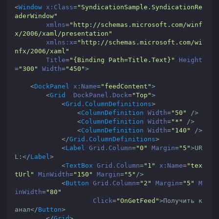
<
Window
x:Class
=
"SyndicationSample.SyndicationRe
aderWindow"
xmlns
=
"http://schemas.microsoft.com/winf
x/2006/xaml/presentation"
xmlns:x
=
"http://schemas.microsoft.com/wi
nfx/2006/xaml"
Title
=
"{Binding Path=Title.Text}"
Height
=
"300"
Width
=
"450"
>
<
DockPanel
x:Name
=
"feedContent"
>
<
Grid
DockPanel.Dock
=
"Top"
>
<
Grid.ColumnDefinitions
>
<
ColumnDefinition
Width
=
"50"
 />
<
ColumnDefinition
Width
=
"*"
 />
<
ColumnDefinition
Width
=
"140"
 />
</
Grid.ColumnDefinitions
>
<
Label
Grid.Column
=
"0"
Margin
=
"5"
>
UR
L:
</
Label
>
<
TextBox
Grid.Column
=
"1"
x:Name
=
"tex
tUrl"
MinWidth
=
"150"
Margin
=
"5"
/>
<
Button
Grid.Column
=
"2"
Margin
=
"5"
M
inWidth
=
"80"
Click
=
"OnGetFeed"
>
Получить к
анал
</
Button
>
</
Grid
>