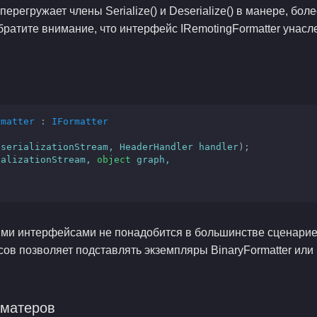
ерегружает члены Serialize() и Deserialize() в манере, бо
ратите внимание, что интерфейс IRemotingFormatter унасл
rmatter
 : 
IFormatter
 serializationStream, HeaderHandler handler
)
;

ializationStream, 
object
 graph,

ими интерфейсами не понадобится в большинстве сценарие
в позволяет подставлять экземпляры BinaryFormatter или S
рматеров