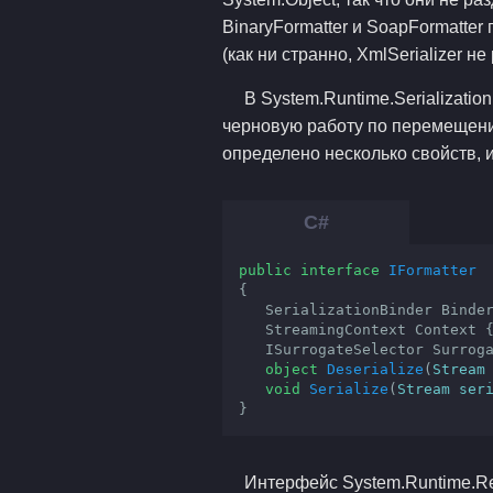
BinaryFormatter и SoapFormatte
(как ни странно, XmlSerializer не
В System.Runtime.Serializati
черновую работу по перемещению
определено несколько свойств, 
public
interface
IFormatter
{

   SerializationBinder Binde
   StreamingContext Context 
   ISurrogateSelector Surro
object
Deserialize
(
Stream
void
Serialize
(
Stream ser
}
Интерфейс System.Runtime.Rem