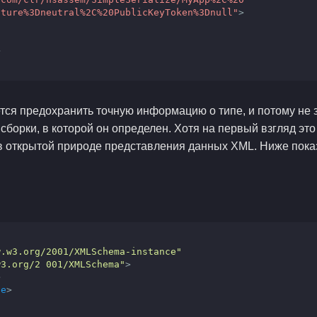
lture
%3Dneutral
%2C
%20PublicKeyToken
%3Dnull
"
>



ется предохранить точную информацию о типе, и потому не 
борки, в которой он определен. Хотя на первый взгляд это
 в открытой природе представления данных XML. Ниже пок
w.w3.org/2001/XMLSchema-instance"
w3.org/2 001/XMLSchema"
>
>
ge
>