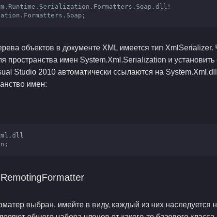
em.Runtime.Serialization.Formatters.Soap.dll!
zation.Formatters.Soap;
ерева объектов в документе XML имеется тип XmlSerializer. 
я пространства имен System.Xml.Serialization и установить 
ual Studio 2010 автоматически ссылаются на System.Xml.dll,
анство имен:
Xml.dll
on;
IRemotingFormatter
рматер выбран, имейте в виду, каждый из них наследуется 
азделяют общего набора членов от какого-то базового класс