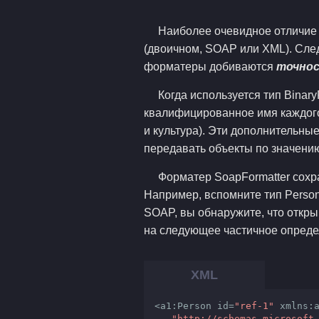
Наиболее очевидное отличие 
(двоичном, SOAP или XML). След
форматеры добиваются
точност
Когда используется тип Binary
квалифицированное имя каждого
и культура). Эти дополнительны
передавать объекты по значению
Форматер SoapFormatter сохр
Например, вспомните тип Person
SOAP, вы обнаружите, что откр
на следующее частичное опреде
<a1:Person id=
"ref-1"
 xmlns:a
"http://schemas.microsoft