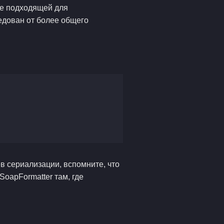
лее подходящей для
едован от более общего
в сериализации, вспомните, что
oapFormatter там, где