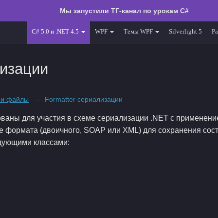
Мы запустили ТГ-канал по урокам C#
C# 5.0 и .NET 4.5
WPF
Темы WPF
Silverlight 5
Ра
лизации
 и файлы
--- Formatter сериализации
ованы для участия в схеме сериализации .NET с применен
е формата (двоичного, SOAP или XML) для сохранения сос
дующими классами: