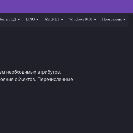
бота с БД
LINQ
ASP.NET
Windows 8/10
Программы
ием необходимых атрибутов,
тояния объектов. Перечисленные