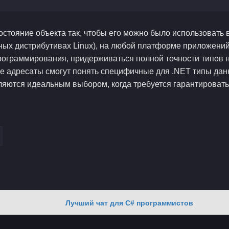
остояние объекта так, чтобы его можно было использовать
ых дистрибутивах Linux), на любой платформе приложений (.
программирования, придерживаться полной точности типов не
е адресаты смогут понять специфичные для .NET типы дан
являются идеальным выбором, когда требуется гарантироват
Лучший чат для C# программистов