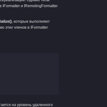
IFormatter и IRemotingFormatter
alize()
, которые выполняют
 этих членов в IFormatter
гается на уровень удаленного