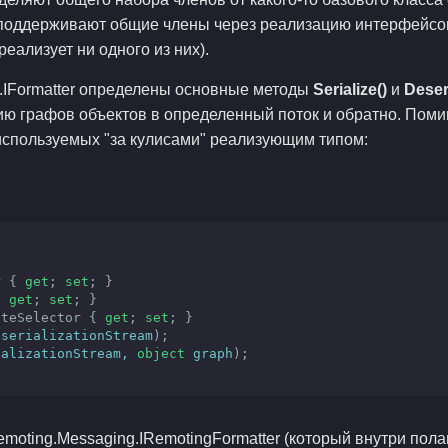
r поддерживают общие члены через реализацию интерфейсов 
 реализует ни одного из них).
on.IFormatter определены основные методы
Serialize()
и
Deseri
 графов объектов в определенный поток и обратно. Помимо
используемых "за кулисами" реализующим типом:
r { 
get
; 
set
; }

{ 
get
; 
set
; }

gateSelector { 
get
; 
set
; }

 serializationStream
)
;

ializationStream, 
object
 graph
)
;

oting.Messaging.IRemotingFormatter (который внутри пола