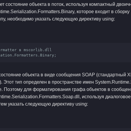
ует состояние объекта в поток, используя компактный двои
me.Serialization.Formatters.Binary, которое входит в сборку 
ипу, необходимо указать следующую директиву using:
ormatter в mscorlib.dll
zation.Formatters.Binary;
 состояние объекта в виде сообщения SOAP (стандартный 
 Этот тип определен в пространстве имен System.Runtime.Se
е. Поэтому для форматирования графа объектов в сообще
ime.Serialization.Formatters.Soap.dll, используя диалогово
затем указать следующую директиву using: