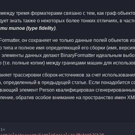
между тремя форматерами связано с тем, как граф объекто
ует знать также о некоторых более тонких отличиях, в час
и типов (type fidelity)
.
Formatter, он сохраняет не только данные полей объектов и
 типа и полное имя определяющей его сборки (имя, версия
е элементы данных делают BinaryFormatter идеальным выбо
 (т.е. полные копии) между границами машин для использо
аняет трассировки сборок-источников за счет использовани
, определенный в предыдущей статье. Если понадобится со
ывающий элемент Person квалифицирован сгенерированным
ление, обратив особое внимание на пространство имен XML
1=

.com/clr/nsassem/SimpleSerialize/MyApp
%2C
%20