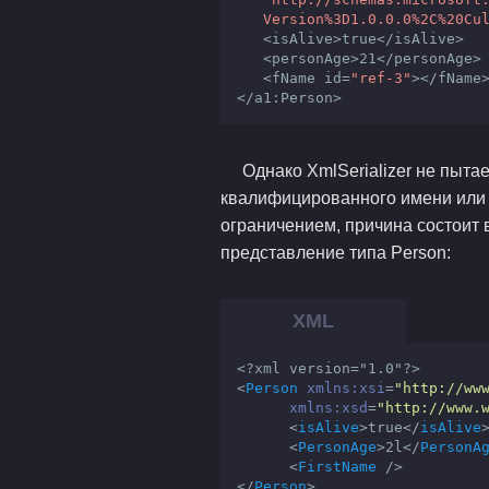
   Version
%3D1
.0.0.0
%2C
%20Cu
   <isAlive>true<
/isAlive>

   <personAge>21</person
Age>

   <fName id=
"ref-3"
><
/fName>
</a
1:Person>
Однако XmlSerializer не пыта
квалифицированного имени или с
ограничением, причина состоит
представление типа Person:
<?xml version="1.0"?>
<
Person
xmlns:xsi
=
"http://ww
xmlns:xsd
=
"http://www.
<
isAlive
>
true
</
isAlive
<
PersonAge
>
2l
</
PersonA
<
FirstName
 />
</
Person
>