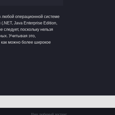
 в любой операционной системе
NET, Java Enterprise Edition,
 следует, поскольку нельзя
ных. Учитывая это,
ь как можно более широкое
Пройди тесты
C# тест (легкий)
.NET тест (средний)
Наш любимый хостинг