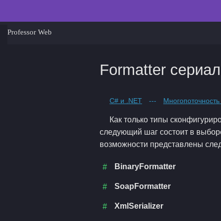
Professor Web
Formatter сериа
C# и .NET
---
Многопоточность
Как только типы сконфигурир
следующий шаг состоит в выбор
возможности представлены сле
BinaryFormatter
SoapFormatter
XmlSerializer