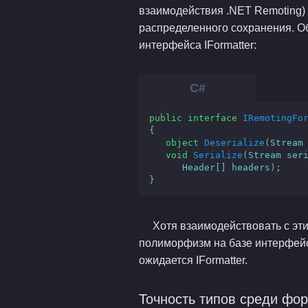
взаимодействия .NET Remoting) п
распределенного сохранения. Об
интерфейса IFormatter:
public
interface
IRemotingFo
{

object
Deserialize
(
Stream
void
Serialize
(
Stream ser
      Header[] headers
)
;

}
Хотя взаимодействовать с эт
полиморфизм на базе интерфейсо
ожидается IFormatter.
Точность типов среди фо