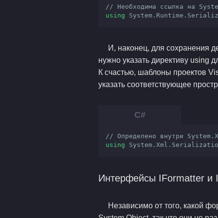
// Необходима ссылка на Syst
using
 System.Runtime.Seriali
И, наконец, для сохранения д
нужно указать директиву using дл
К счастью, шаблоны проектов Vis
указать соответствующее простр
// Определено внутри System.
using
 System.Xml.Serializati
Интерфейсы IFormatter и 
Независимо от того, какой фо
System.Object, так что они не р