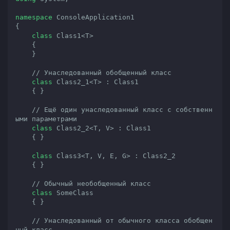
namespace
 ConsoleApplication1

{

class
 Class1<T>

    {

    }

// Унаследованный обобщенный класс
class
 Class2_1<T> : Class1
    { }

// Ещё один унаследованный класс с собственн
ыми параметрами
class
 Class2_2<T, V> : Class1
    { }

class
 Class3<T, V, E, G> : Class2_2
    { }

// Обычный необобщенный класс
class
 SomeClass

    { }

// Унаследованный от обычного класса обобщен
ный класс