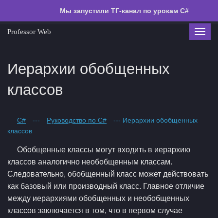
Мы запустили ТГ-канал по урокам C#
Professor Web
Toggl
navig
Иерархии обобщенных
классов
C#
---
Руководство по C#
--- Иерархии обобщенных
классов
Обобщенные классы могут входить в иерархию
классов аналогично необобщенным классам.
Следовательно, обобщенный класс может действовать
как базовый или производный класс. Главное отличие
между иерархиями обобщенных и необобщенных
классов заключается в том, что в первом случае