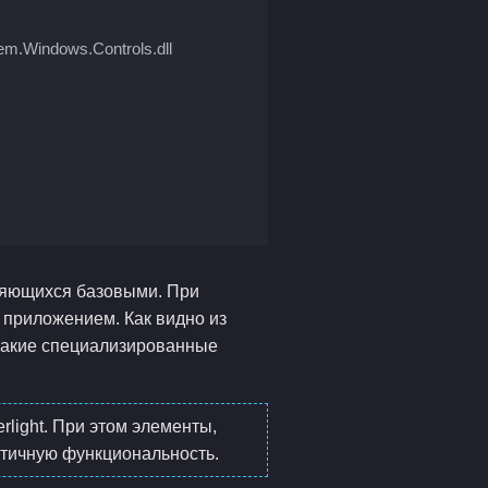
em.Windows.Controls.dll
вляющихся базовыми. При
 приложением. Как видно из
такие специализированные
light. При этом элементы,
нтичную функциональность.