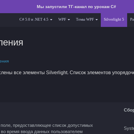
Мы запустили ТГ-канал по урокам C#
C# 5.0 и .NET 4.5
WPF
Темы WPF
Silverlight 5
Ра
ления
ения
ены все элементы Silverlight. Список элементов упорядоче
Сбор
 поле, предоставляющее список допустимых
Syst
 во время ввода данных пользователем