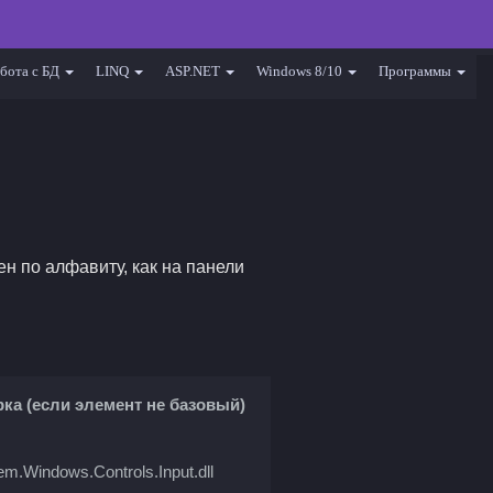
бота с БД
LINQ
ASP.NET
Windows 8/10
Программы
н по алфавиту, как на панели
ка (если элемент не базовый)
em.Windows.Controls.Input.dll