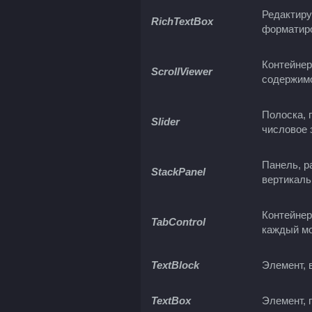
Редактиру
RichTextBox
форматир
Контейнер
ScrollViewer
содержим
Полоска, 
Slider
числовое 
Панель, р
StackPanel
вертикаль
Контейнер
TabControl
каждый мо
TextBlock
Элемент, 
TextBox
Элемент, 