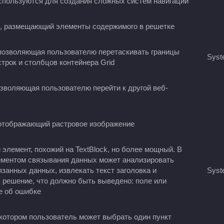
пользуются для создания сложных систем навигации
, размещающий элементы содержимого в решетке
позволяющая пользователю перетаскивать границы
Syst
трок и столбцов контейнера Grid
озволяющая пользователю перейти к другой веб-
отображающий растровое изображение
 элемент, похожий на TextBlock, но более мощный. В
ементом связывания данных может анализировать
язанных данных, извлекать текст заголовка и
Syst
 решение, что должно быть выведено: поле или
е об ошибке
 котором пользователь может выбрать один пункт