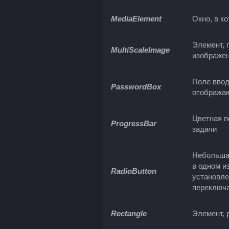
MediaElement
Окно, в к
Элемент, 
MultiScaleImage
изображе
Поле ввод
PasswordBox
отображаю
Цветная п
ProgressBar
задачи
Небольшая
в одном и
RadioButton
установле
переключ
Rectangle
Элемент, 