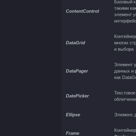
Базовый к
такими как
ContentControl
элемент у
интерфейс
Контейнер
DataGrid
многих ст
и выбора
Элемент у
DataPager
данных и 
как DataGr
Текстовое
DatePicker
облегчени
Ellipse
Элемент, 
Контейнер
Frame