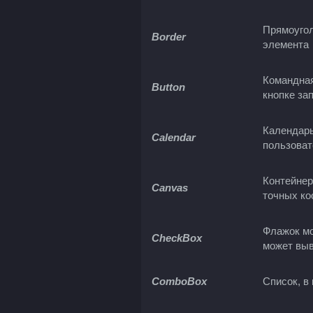
Прямоугол
Border
элемента
Командная
Button
кнопке за
Календарь
Calendar
пользоват
Контейнер
Canvas
точных ко
Флажок мо
CheckBox
может выв
ComboBox
Список, в