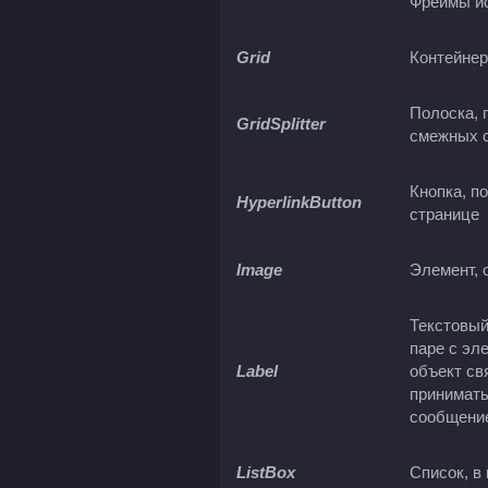
Фреймы ис
Grid
Контейнер
Полоска, 
GridSplitter
смежных с
Кнопка, п
HyperlinkButton
странице
Image
Элемент, 
Текстовый
паре с эл
Label
объект св
принимать
сообщени
ListBox
Список, в