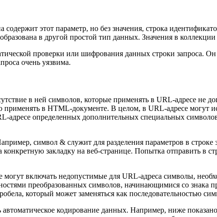
на содержит этот параметр, но без значения, строка идентификат
реобразована в другой простой тип данных. Значения в коллекци
тической проверки или шифрования данных строки запроса. Он 
проса очень уязвима.
утствие в ней символов, которые применять в URL-адресе не до
о применять в HTML-документе. В целом, в URL-адресе могут и
URL-адресе определенных дополнительных специальных символов (с
апример, символ & служит для разделения параметров в строке 
на конкретную закладку на веб-странице. Попытка отправить в с
ные могут включать недопустимые для URL-адреса символы, нео
остями преобразованных символов, начинающимися со знака про
обела, который может заменяться как последовательностью симв
автоматическое кодирование данных. Например, ниже показано,