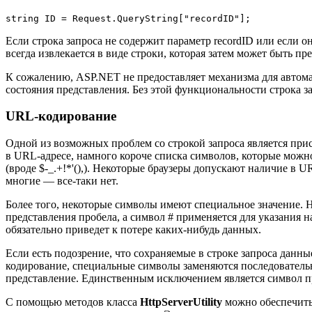
string ID = Request.QueryString["recordID"]; 
Если строка запроса не содержит параметр recordID или если о
всегда извлекается в виде строки, которая затем может быть п
К сожалению, ASP.NET не предоставляет механизма для автома
состояния представления. Без этой функциональности строка за
URL-кодирование
Одной из возможных проблем со строкой запроса является прис
в URL-адресе, намного короче списка символов, которые можн
(вроде $-_.+!*'(),). Некоторые браузеры допускают наличие в 
многие — все-таки нет.
Более того, некоторые символы имеют специальное значение. Н
представления пробела, а символ # применяется для указания 
обязательно приведет к потере каких-нибудь данных.
Если есть подозрение, что сохраняемые в строке запроса дан
кодирование, специальные символы заменяются последовательн
представление. Единственным исключением является символ пр
С помощью методов класса
HttpServerUtility
можно обеспечить 