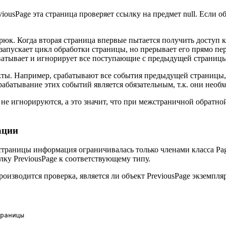
iousPage эта страница проверяет ссылку на предмет null. Если о
юк. Когда вторая страница впервые пытается получить доступ к 
апускает цикл обработки страницы, но прерывает его прямо пер
хватывает и игнорирует все поступающие с предыдущей страницы 
. Например, срабатывают все события предыдущей страницы, вкл
Срабатывание этих событий является обязательным, т.к. они не
 не игнорируются, а это значит, что при межстраничной обрат
ации
траницы информация ограничивалась только членами класса Pag
лку PreviousPage к соответствующему типу.
роизводится проверка, является ли объект PreviousPage экземпл
раницы
