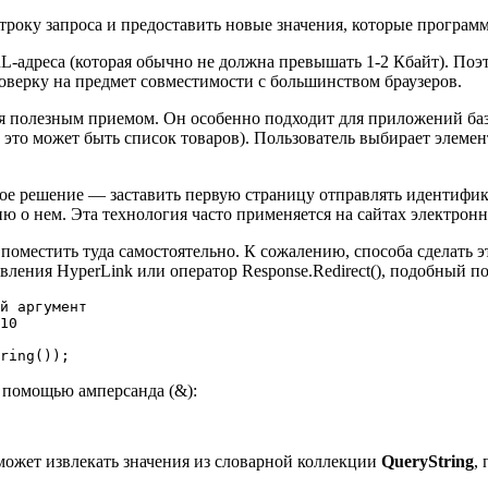
оку запроса и предоставить новые значения, которые программа
адреса (которая обычно не должна превышать 1-2 Кбайт). Поэт
оверку на предмет совместимости с большинством браузеров.
ся полезным приемом. Он особенно подходит для приложений баз
это может быть список товаров). Пользователь выбирает элемент
ное решение — заставить первую страницу отправлять идентифик
ию о нем. Эта технология часто применяется на сайтах электро
поместить туда самостоятельно. К сожалению, способа сделать э
авления HyperLink или оператор Response.Redirect(), подобный п
й аргумент 

10

ring());
 помощью амперсанда (&):
может извлекать значения из словарной коллекции
QueryString
,