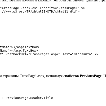
 текстовыми полями и кнопкой, которая отправляет данные стра
"CrossPage1.aspx.cs" Inherits="CrossPage1" %>

://www.w3.org/TR/xhtml11/DTD/xhtml11.dtd">

tName"></asp:TextBox>              

Name"></asp:TextBox>            

t" PostBackUrl="CrossPage2.aspx" Text="Отправить" />

и страницы CrossPagel.aspx, используя
свойство PreviousPage
. 
 + PreviousPage.Header.Title;       
