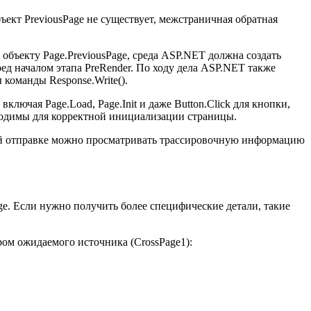
бъект PreviousPage не существует, межстраничная обратная
объекту Page.PreviousPage, среда ASP.NET должна создать
ед началом этапа PreRender. По ходу дела ASP.NET также
команды Response.Write().
ючая Page.Load, Page.Init и даже Button.Click для кнопки,
обходимы для корректной инициализации страницы.
ной отправке можно просматривать трассировочную информацию
e. Если нужно получить более специфические детали, такие
яром ожидаемого источника (CrossPage1):