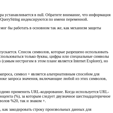
ора устанавливается в null. Обратите внимание, что информация
и QueryString индексируются по имени переменной.
мог бы работать в основном так же, как механизм защиты
пускается. Список символов, которые разрешено использовать
спользоваться только буквы, цифры или специальные символы
амым нестрогим в этом плане является Internet Explorer), но
запроса, символ + является альтернативным способом для
троке запроса значения, включающие любой из этих символов,
бходимо применить URL-кодирование. Когда используется URL-
цента (%), за которым следует двузначное шестнадцатеричное
олов %20, так и знаком +.
 как закодировать строку произвольных данных для