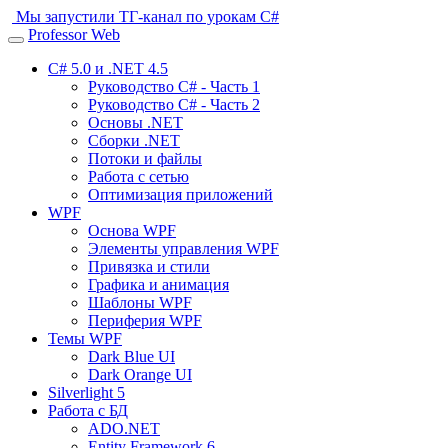
Мы запустили ТГ-канал по урокам C#
Professor Web
Toggle
navigation
C# 5.0 и .NET 4.5
Руководство C# - Часть 1
Руководство C# - Часть 2
Основы .NET
Сборки .NET
Потоки и файлы
Работа с сетью
Оптимизация приложений
WPF
Основа WPF
Элементы управления WPF
Привязка и стили
Графика и анимация
Шаблоны WPF
Периферия WPF
Темы WPF
Dark Blue UI
Dark Orange UI
Silverlight 5
Работа с БД
ADO.NET
Entity Framework 6