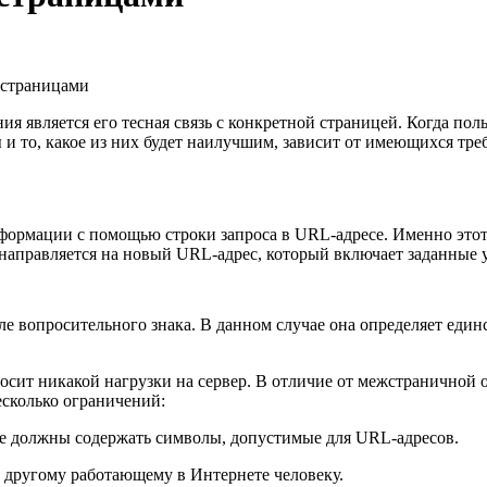
 страницами
я является его тесная связь с конкретной страницей. Когда пол
и то, какое из них будет наилучшим, зависит от имеющихся тре
формации с помощью строки запроса в URL-адресе. Именно этот
енаправляется на новый URL-адрес, который включает заданные 
сле вопросительного знака. В данном случае она определяет еди
осит никакой нагрузки на сервер. В отличие от межстраничной о
есколько ограничений:
е должны содержать символы, допустимые для URL-адресов.
 другому работающему в Интернете человеку.