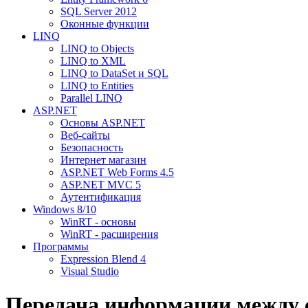
SQL Server 2012
Оконные функции
LINQ
LINQ to Objects
LINQ to XML
LINQ to DataSet и SQL
LINQ to Entities
Parallel LINQ
ASP.NET
Основы ASP.NET
Веб-сайты
Безопасность
Интернет магазин
ASP.NET Web Forms 4.5
ASP.NET MVC 5
Аутентификация
Windows 8/10
WinRT - основы
WinRT - расширения
Программы
Expression Blend 4
Visual Studio
Передача информации между 