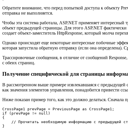
Обратите внимание, что перед попыткой доступа к объекту Prev
отправка не выполняется.
Чтобы эта система работала, ASP.NET применяет интересный тр
объект предыдущей страницы. Для этого ASP.NET фактически з
создает объект-заместитель HttpResponse, который молча пере
Однако происходят еще некоторые интересные побочные эффекты
которая запустила обратную отправку (если она определена). 
Трассировочные сообщения, в отличие от сообщений Response,
с обеих страниц.
Получение специфической для страницы информ
В рассмотренном выше примере извлекавшаяся с предыдущей с
как значения элементов управления, понадобится привести ссы
Ниже показан пример того, как это должно делаться. Сначала п
CrossPage1 prevPage = PreviousPage as CrossPage1;

if (prevPage != null)

{            

    // Прочитать необходимую информацию с предыдущей ст
}