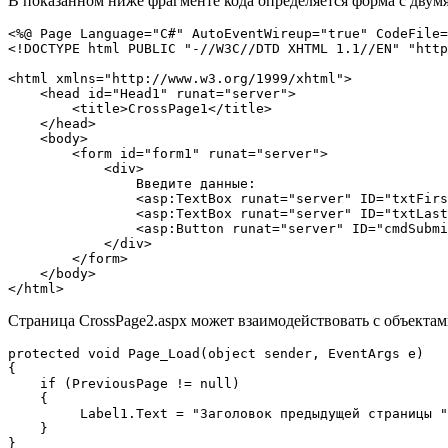
В показанном ниже фрагменте кода определяется форма с двумя
<%@ Page Language="C#" AutoEventWireup="true" CodeFile=
<!DOCTYPE html PUBLIC "-//W3C//DTD XHTML 1.1//EN" "http
<html xmlns="http://www.w3.org/1999/xhtml">

    <head id="Head1" runat="server">    

        <title>CrossPage1</title>

    </head>

    <body>    

        <form id="form1" runat="server">        

            <div>            

                Введите данные:            

                <asp:TextBox runat="server" ID="txtFirs
                <asp:TextBox runat="server" ID="txtLast
                <asp:Button runat="server" ID="cmdSubmi
            </div>    

        </form>

    </body>

Страница CrossPage2.aspx может взаимодействовать с объектам
protected void Page_Load(object sender, EventArgs e)

{

    if (PreviousPage != null)       

    {

         Label1.Text = "Заголовок предыдущей страницы "
    }

}