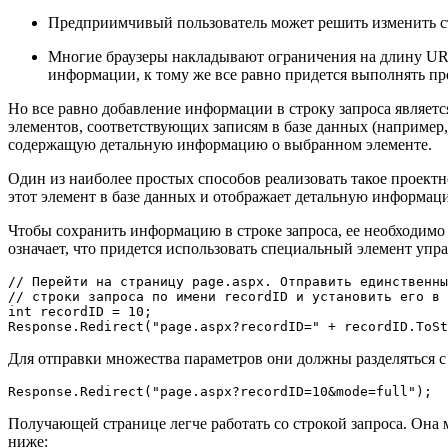
Предприимчивый пользователь может решить изменить стр
Многие браузеры накладывают ограничения на длину URL-
информации, к тому же все равно придется выполнять пр
Но все равно добавление информации в строку запроса являет
элементов, соответствующих записям в базе данных (например, 
содержащую детальную информацию о выбранном элементе.
Один из наиболее простых способов реализовать такое проект
этот элемент в базе данных и отображает детальную информац
Чтобы сохранить информацию в строке запроса, ее необходимо 
означает, что придется использовать специальный элемент упр
// Перейти на страницу page.aspx. Отправить единственны
// строки запроса по имени recordID и установить его в 
int recordID = 10;

Response.Redirect("page.aspx?recordID=" + recordID.ToSt
Для отправки множества параметров они должны разделяться с
Response.Redirect("page.aspx?recordID=10&mode=full");
Получающей странице легче работать со строкой запроса. Она 
ниже: