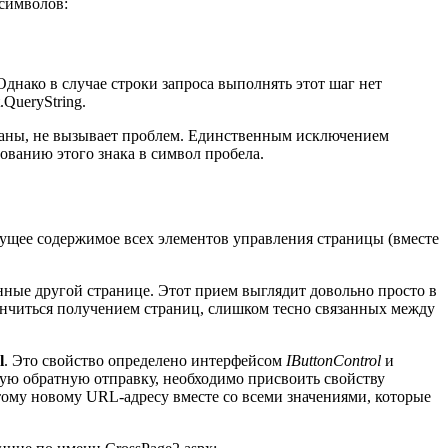
 символов:
 Однако в случае строки запроса выполнять этот шаг нет
QueryString.
ованы, не вызывает проблем. Единственным исключением
зованию этого знака в символ пробела.
ущее содержимое всех элементов управления страницы (вместе
нные другой странице. Этот прием выглядит довольно просто в
ончиться получением страниц, слишком тесно связанных между
l
. Это свойство определено интерфейсом
IButtonControl
и
чную обратную отправку, необходимо присвоить свойству
этому новому URL-адресу вместе со всеми значениями, которые