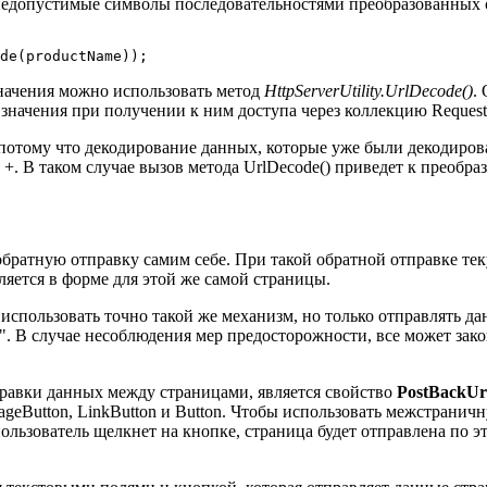
се недопустимые символы последовательностями преобразованных
de(productName));
значения можно использовать метод
HttpServerUtility.UrlDecode()
.
начения при получении к ним доступа через коллекцию Request.
, потому что декодирование данных, которые уже были декодир
 +. В таком случае вызов метода UrlDecode() приведет к преобра
ратную отправку самим себе. При такой обратной отправке тек
яется в форме для этой же самой страницы.
спользовать точно такой же механизм, но только отправлять да
". В случае несоблюдения мер предосторожности, все может зак
правки данных между страницами, является свойство
PostBackUr
ageButton, LinkButton и Button. Чтобы использовать межстрани
пользователь щелкнет на кнопке, страница будет отправлена по 