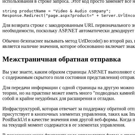
использования в строке запроса. Этот код просто заменяет в
string productName = "Video & Audio company";

Response.Redirect("page.aspx?product=" + Server.UrlEnco
Для возврата строке с закодированным URL первоначального 
необходимости, поскольку ASP.NET автоматически декодирует з
Обычно безопаснее вызывать метод UrlDecode() во второй раз
является наличие значения, которое обоснованно включает знак
Межстраничная обратная отправка
Вы уже знаете, каким образом страницы ASP.NET выполняют об
с содержимым скрытого поля состояния представления) отправл
Для передачи информации с одной страницы на другую можно и
теории, но на практике может иметь много "подводных камней
собой и крайне неудобных для расширения и отладки.
Инфраструктурой, которая отвечает за поддержку обратной от
присутствует в кнопочных элементах управления, таких как Im
PostBackUrl в качестве значения имя другой веб-формы. Когда 
на текущий момент содержатся в ее элементах управления.